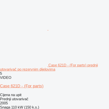
Case 621D - (For parts) prednji
utovarivač po rezervnim dijelovima
5
VIDEO
Case 621D - (For parts)
Cijena na upit
Prednji utovarivač
2005
Snaga
110 kW (150 k.s.)