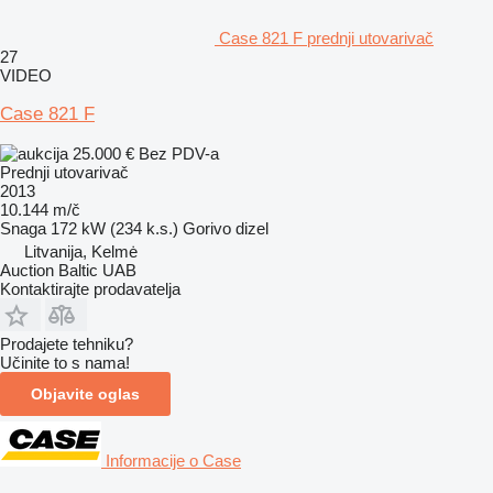
Case 821 F prednji utovarivač
27
VIDEO
Case 821 F
25.000 €
Bez PDV-a
Prednji utovarivač
2013
10.144 m/č
Snaga
172 kW (234 k.s.)
Gorivo
dizel
Litvanija, Kelmė
Auction Baltic UAB
Kontaktirajte prodavatelja
Prodajete tehniku?
Učinite to s nama!
Objavite oglas
Informacije o Case