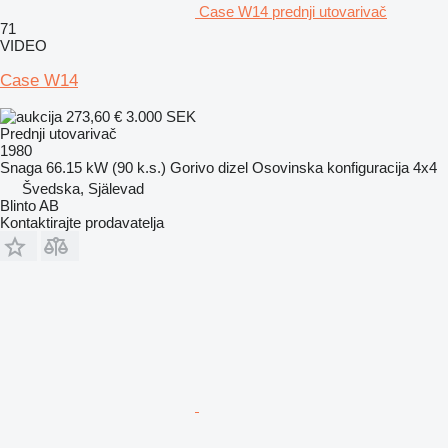
Case W14 prednji utovarivač
71
VIDEO
Case W14
273,60 €
3.000 SEK
Prednji utovarivač
1980
Snaga
66.15 kW (90 k.s.)
Gorivo
dizel
Osovinska konfiguracija
4x4
Švedska, Själevad
Blinto AB
Kontaktirajte prodavatelja