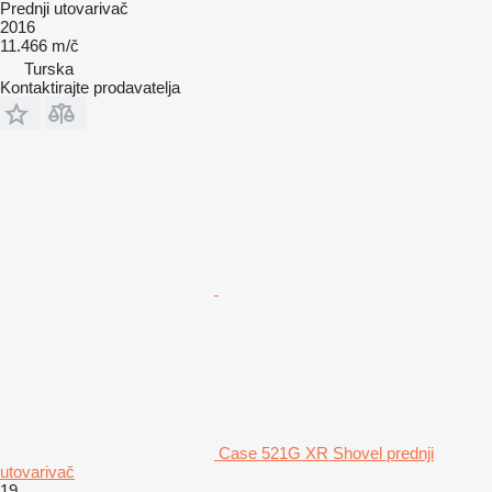
Prednji utovarivač
2016
11.466 m/č
Turska
Kontaktirajte prodavatelja
Case 521G XR Shovel prednji
utovarivač
19