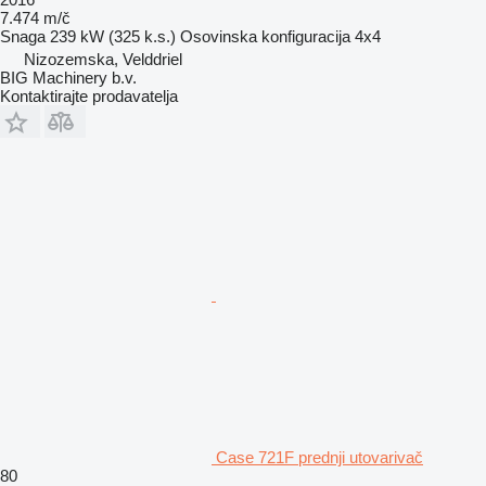
7.474 m/č
Snaga
239 kW (325 k.s.)
Osovinska konfiguracija
4x4
Nizozemska, Velddriel
BIG Machinery b.v.
Kontaktirajte prodavatelja
Case 721F prednji utovarivač
80