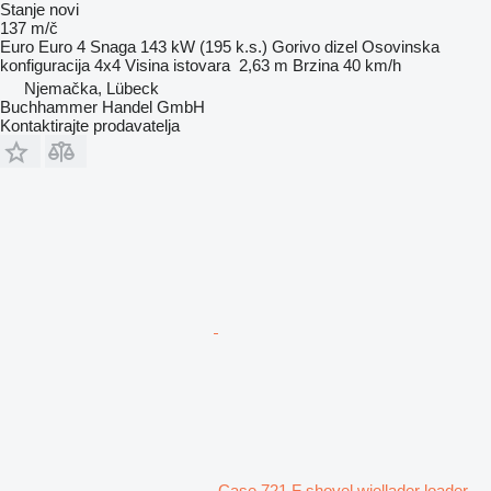
Stanje
novi
137 m/č
Euro
Euro 4
Snaga
143 kW (195 k.s.)
Gorivo
dizel
Osovinska
konfiguracija
4x4
Visina istovara
2,63 m
Brzina
40 km/h
Njemačka, Lübeck
Buchhammer Handel GmbH
Kontaktirajte prodavatelja
Case 721 F shovel wiellader loader