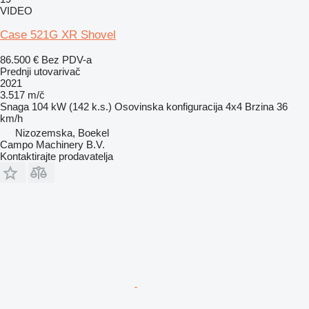
VIDEO
Case 521G XR Shovel
86.500 €
Bez PDV-a
Prednji utovarivač
2021
3.517 m/č
Snaga
104 kW (142 k.s.)
Osovinska konfiguracija
4x4
Brzina
36
km/h
Nizozemska, Boekel
Campo Machinery B.V.
Kontaktirajte prodavatelja