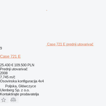
Case 721 E prednji utovarivač
9
Case 721 E
25.430 €
109.500 PLN
Prednji utovarivač
2008
7.745 m/č
Osovinska konfiguracija
4x4
Poljska, Główczyce
Ulenberg Sp. z o.o.
Kontaktirajte prodavatelja