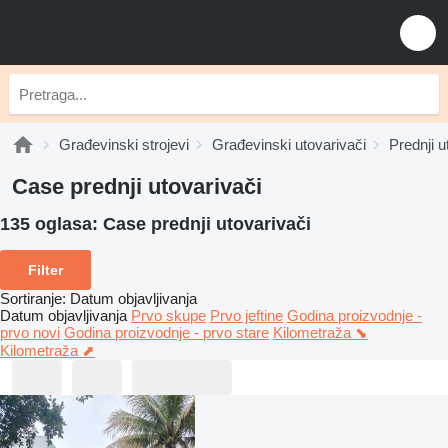
Građevinski strojevi
Građevinski utovarivači
Prednji u
Case prednji utovarivači
135 oglasa:
Case prednji utovarivači
Filter
Sortiranje
:
Datum objavljivanja
Datum objavljivanja
Prvo skupe
Prvo jeftine
Godina proizvodnje -
prvo novi
Godina proizvodnje - prvo stare
Kilometraža ⬊
Kilometraža ⬈