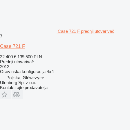
Case 721 F prednji utovarivač
7
Case 721 F
32.400 €
139.500 PLN
Prednji utovarivač
2012
Osovinska konfiguracija
4x4
Poljska, Główczyce
Ulenberg Sp. z o.o.
Kontaktirajte prodavatelja