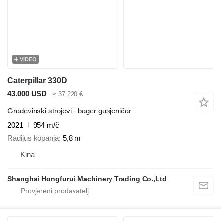
VIDEO
Caterpillar 330D
43.000 USD
≈ 37.220 €
Građevinski strojevi - bager gusjeničar
2021
954 m/č
Radijus kopanja
5,8 m
Kina
Shanghai Hongfurui Machinery Trading Co.,Ltd