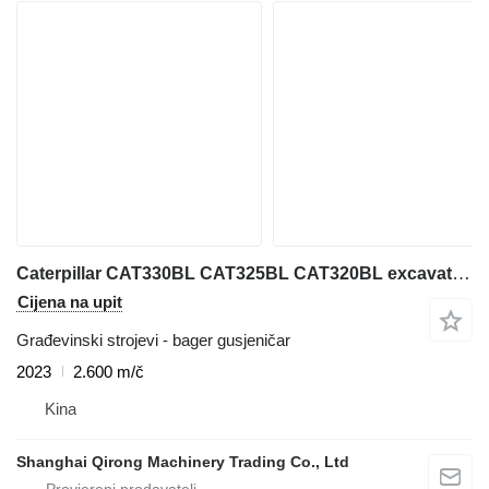
Caterpillar CAT330BL CAT325BL CAT320BL excavator on sale
Cijena na upit
Građevinski strojevi - bager gusjeničar
2023
2.600 m/č
Kina
Shanghai Qirong Machinery Trading Co., Ltd