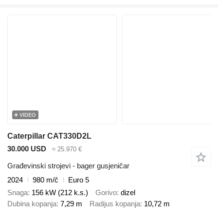
VIDEO
Caterpillar CAT330D2L
30.000 USD
≈ 25.970 €
Građevinski strojevi - bager gusjeničar
2024
980 m/č
Euro 5
Snaga
156 kW (212 k.s.)
Gorivo
dizel
Dubina kopanja
7,29 m
Radijus kopanja
10,72 m