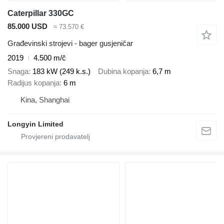
Caterpillar 330GC
85.000 USD
≈ 73.570 €
Građevinski strojevi - bager gusjeničar
2019
4.500 m/č
Snaga
183 kW (249 k.s.)
Dubina kopanja
6,7 m
Radijus kopanja
6 m
Kina, Shanghai
Longyin Limited