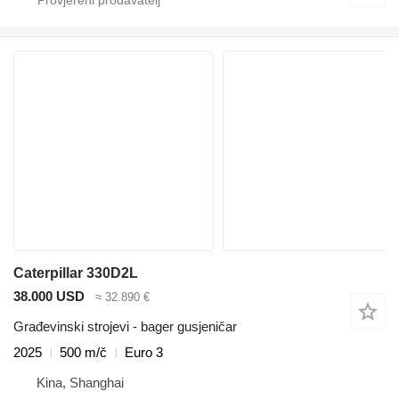
Caterpillar 330D2L
38.000 USD
≈ 32.890 €
Građevinski strojevi - bager gusjeničar
2025
500 m/č
Euro 3
Kina, Shanghai