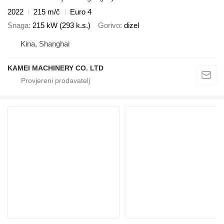
2022
215 m/č
Euro 4
Snaga
215 kW (293 k.s.)
Gorivo
dizel
Kina, Shanghai
KAMEI MACHINERY CO. LTD