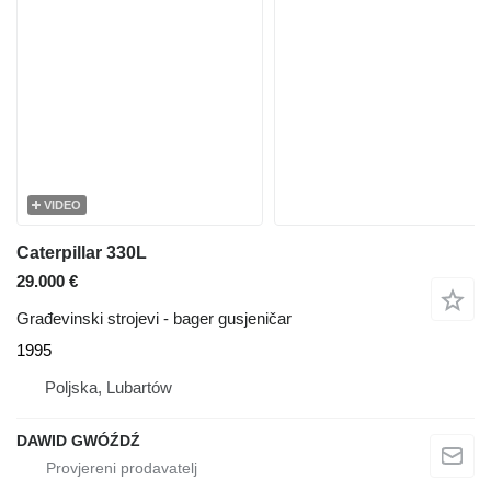
VIDEO
Caterpillar 330L
29.000 €
Građevinski strojevi - bager gusjeničar
1995
Poljska, Lubartów
DAWID GWÓŹDŹ