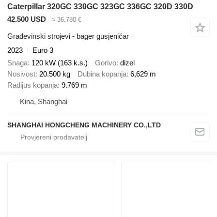
Caterpillar 320GC 330GC 323GC 336GC 320D 330D
42.500 USD
≈ 36.780 €
Građevinski strojevi - bager gusjeničar
2023
Euro 3
Snaga
120 kW (163 k.s.)
Gorivo
dizel
Nosivost
20.500 kg
Dubina kopanja
6,629 m
Radijus kopanja
9.769 m
Kina, Shanghai
SHANGHAI HONGCHENG MACHINERY CO.,LTD