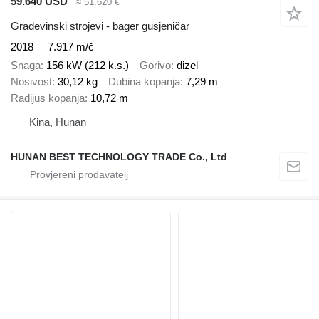
59.640 USD
≈ 51.620 €
Građevinski strojevi - bager gusjeničar
2018
7.917 m/č
Snaga
156 kW (212 k.s.)
Gorivo
dizel
Nosivost
30,12 kg
Dubina kopanja
7,29 m
Radijus kopanja
10,72 m
Kina, Hunan
HUNAN BEST TECHNOLOGY TRADE Co., Ltd