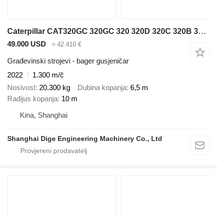
Caterpillar CAT320GC 320GC 320 320D 320C 320B 320E 323GC 323D 325D 329D 330D
49.000 USD
≈ 42.410 €
Građevinski strojevi - bager gusjeničar
2022
1.300 m/č
Nosivost
20.300 kg
Dubina kopanja
6,5 m
Radijus kopanja
10 m
Kina, Shanghai
Shanghai Dige Engineering Machinery Co., Ltd