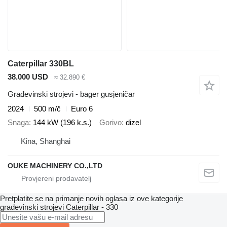
Caterpillar 330BL
38.000 USD
≈ 32.890 €
Građevinski strojevi - bager gusjeničar
2024
500 m/č
Euro 6
Snaga
144 kW (196 k.s.)
Gorivo
dizel
Kina, Shanghai
OUKE MACHINERY CO.,LTD
Pretplatite se na primanje novih oglasa iz ove kategorije
građevinski strojevi
Caterpillar - 330