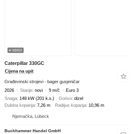
VIDEO
Caterpillar 330GC
Cijena na upit
Građevinski strojevi - bager gusjeničar
2026
Stanje
novi
9 m/č
Euro 3
Snaga
148 kW (201 k.s.)
Gorivo
dizel
Dubina kopanja
7,26 m
Radijus kopanja
10,96 m
Njemačka, Lübeck
Buchhammer Handel GmbH