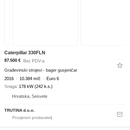
Caterpillar 330FLN
87.500 €
Bez PDV-a
Građevinski strojevi - bager gusjeničar
2016
10.384 m/č
Euro 6
Snaga
178 kW (242 k.s.)
Hrvatska, Sesvete
TRUTINA d.o.o.