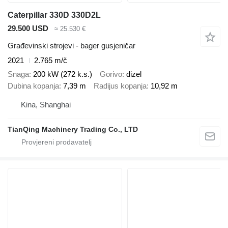
Caterpillar 330D 330D2L
29.500 USD
≈ 25.530 €
Građevinski strojevi - bager gusjeničar
2021
2.765 m/č
Snaga
200 kW (272 k.s.)
Gorivo
dizel
Dubina kopanja
7,39 m
Radijus kopanja
10,92 m
Kina, Shanghai
TianQing Machinery Trading Co., LTD