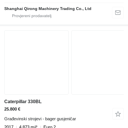
Shanghai Qirong Machinery Trading Co., Ltd
Caterpillar 330BL
25.800 €
Građevinski strojevi - bager gusjeničar
2017
4.873 m/č
Euro 2