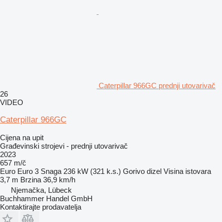
Caterpillar 966GC prednji utovarivač
26
VIDEO
Caterpillar 966GC
Cijena na upit
Građevinski strojevi - prednji utovarivač
2023
657 m/č
Euro
Euro 3
Snaga
236 kW (321 k.s.)
Gorivo
dizel
Visina istovara
3,7 m
Brzina
36,9 km/h
Njemačka, Lübeck
Buchhammer Handel GmbH
Kontaktirajte prodavatelja