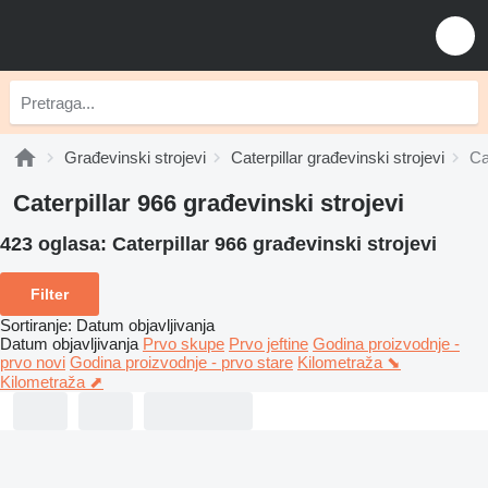
Građevinski strojevi
Caterpillar građevinski strojevi
Ca
Caterpillar 966 građevinski strojevi
423 oglasa:
Caterpillar 966 građevinski strojevi
Filter
Sortiranje
:
Datum objavljivanja
Datum objavljivanja
Prvo skupe
Prvo jeftine
Godina proizvodnje -
prvo novi
Godina proizvodnje - prvo stare
Kilometraža ⬊
Kilometraža ⬈