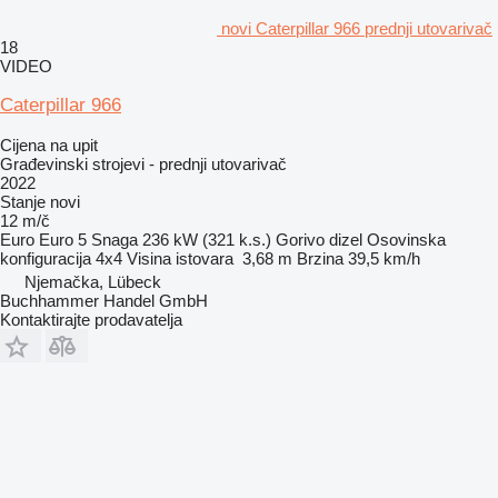
novi Caterpillar 966 prednji utovarivač
18
VIDEO
Caterpillar 966
Cijena na upit
Građevinski strojevi - prednji utovarivač
2022
Stanje
novi
12 m/č
Euro
Euro 5
Snaga
236 kW (321 k.s.)
Gorivo
dizel
Osovinska
konfiguracija
4x4
Visina istovara
3,68 m
Brzina
39,5 km/h
Njemačka, Lübeck
Buchhammer Handel GmbH
Kontaktirajte prodavatelja