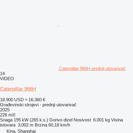
Caterpillar 966H prednji utovarivač
14
VIDEO
Caterpillar 966H
18.900 USD
≈ 16.360 €
Građevinski strojevi - prednji utovarivač
2025
226 m/č
Snaga
195 kW (265 k.s.)
Gorivo
dizel
Nosivost
6.001 kg
Visina
istovara
3,002 m
Brzina
60,18 km/h
Kina, Shanghai