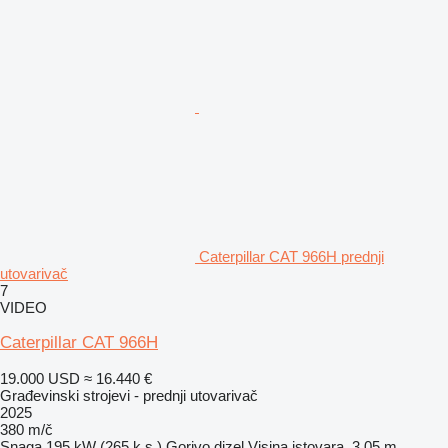
Caterpillar CAT 966H prednji
utovarivač
7
VIDEO
Caterpillar CAT 966H
19.000 USD
≈ 16.440 €
Građevinski strojevi - prednji utovarivač
2025
380 m/č
Snaga
195 kW (265 k.s.)
Gorivo
dizel
Visina istovara
3,05 m