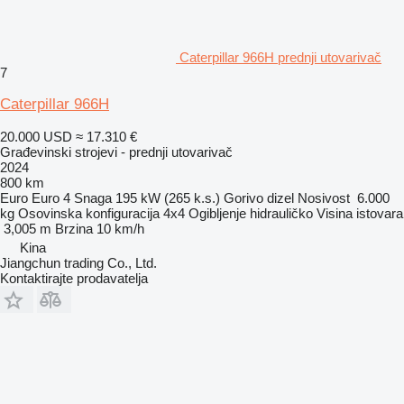
Caterpillar 966H prednji utovarivač
7
Caterpillar 966H
20.000 USD
≈ 17.310 €
Građevinski strojevi - prednji utovarivač
2024
800 km
Euro
Euro 4
Snaga
195 kW (265 k.s.)
Gorivo
dizel
Nosivost
6.000
kg
Osovinska konfiguracija
4x4
Ogibljenje
hidrauličko
Visina istovara
3,005 m
Brzina
10 km/h
Kina
Jiangchun trading Co., Ltd.
Kontaktirajte prodavatelja