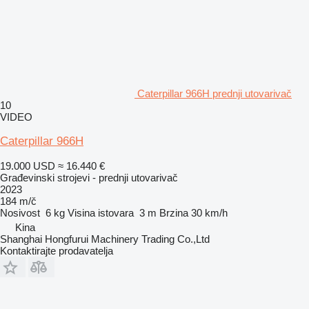
Caterpillar 966H prednji utovarivač
10
VIDEO
Caterpillar 966H
19.000 USD
≈ 16.440 €
Građevinski strojevi - prednji utovarivač
2023
184 m/č
Nosivost
6 kg
Visina istovara
3 m
Brzina
30 km/h
Kina
Shanghai Hongfurui Machinery Trading Co.,Ltd
Kontaktirajte prodavatelja