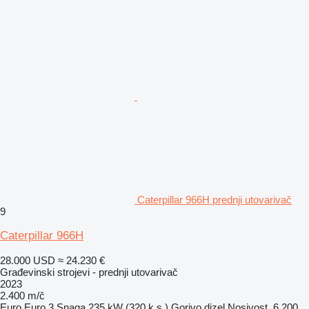
Caterpillar 966H prednji utovarivač
9
Caterpillar 966H
28.000 USD
≈ 24.230 €
Građevinski strojevi - prednji utovarivač
2023
2.400 m/č
Euro
Euro 3
Snaga
235 kW (320 k.s.)
Gorivo
dizel
Nosivost
6.200