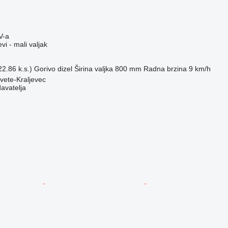
V-a
vi - mali valjak
2.86 k.s.)
Gorivo
dizel
Širina valjka
800 mm
Radna brzina
9 km/h
vete-Kraljevec
davatelja