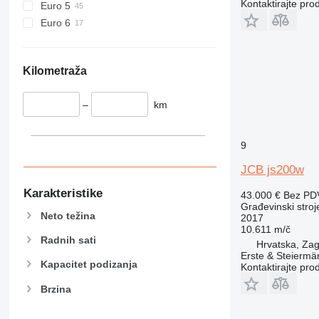
Kontaktirajte pro
Euro 5
928
Euro 6
930
938
950
Kilometraža
953
955
–
km
962
963
9
966
JCB js200w
972
973
Karakteristike
43.000 €
Bez PD
980
Građevinski stroj
Neto težina
2017
982
10.611 m/č
988
Radnih sati
Hrvatska, Za
990
Erste & Steiermä
Kapacitet podizanja
Kontaktirajte pro
992
Brzina
AP
C-series