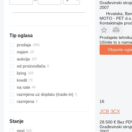
Italija
Turska
Urugvaj
319
8008
Pecolift
Građevinski stroj
2007
prikaži sve
Kolumbija
320
8018
R-series
Hrvatska, Ba
Bolivija
321
8025
Toucan
MOTO - PET d.o.
Argentina
Kontaktirajte pro
322
8026
prikaži sve
323
8030
Tip oglasa
324
8035
Prodajete tehnik
Učinite to s nama
325
CT
prodaja
Objavite ogl
326
JS
CT 260-120
najam
329
JZ
JS 130
aukcija
330
NXT
JS 131
od proizvođača
336
S-Series
JS 145
NXT 215LC
lizing
340
TM
JS 160
kredit
345
VMT
JS 175
TM220
na rate
349
Vibromax
JS 200
TM320
razmjena uz doplatu (trade-in)
350
JS 210
16
razmjena
365
JS 220
JCB 3CX
374
JS 240
Stanje
28.500 €
Bez PD
390
Građevinski stroj
395
novi
2007