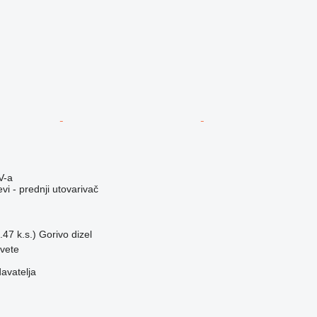
V-a
vi - prednji utovarivač
47 k.s.)
Gorivo
dizel
vete
davatelja