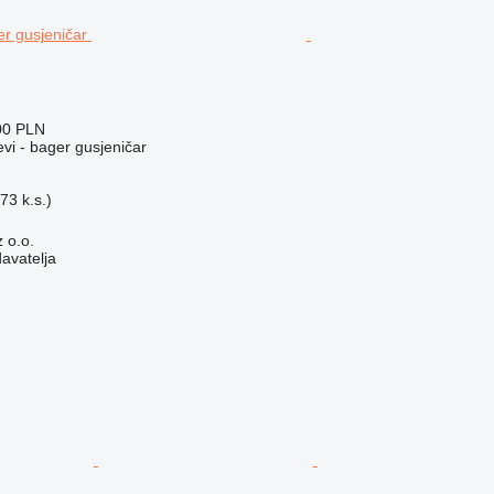
00 PLN
evi - bager gusjeničar
73 k.s.)
ń
z o.o.
davatelja