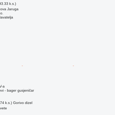
3.33 k.s.)
nova Jaruga
o.
davatelja
V-a
evi - bager gusjeničar
74 k.s.)
Gorivo
dizel
vete