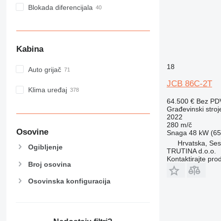
Blokada diferencijala
Kabina
18
Auto grijač
JCB 86C-2T
Klima uređaj
64.500 €
Bez PD
Građevinski stroj
2022
280 m/č
Osovine
Snaga
48 kW (65.
Hrvatska, Ses
Ogibljenje
TRUTINA d.o.o.
Kontaktirajte pro
Broj osovina
Osovinska konfiguracija