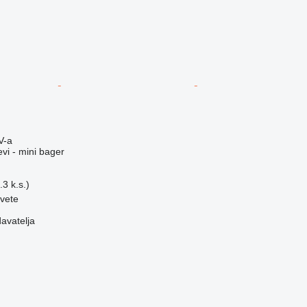
V-a
evi - mini bager
3 k.s.)
vete
davatelja