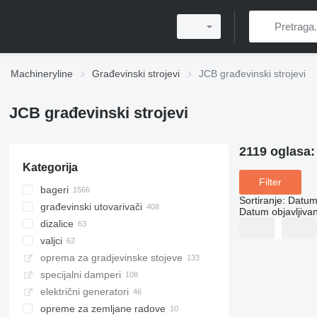
Machineryline
Građevinski strojevi
JCB građevinski strojevi
JCB građevinski strojevi
2119 oglasa
Kategorija
Filter
bageri
Sortiranje
:
Datum 
građevinski utovarivači
kombinirke
Datum objavljivan
dizalice
mini bageri
teleskopski utovarivači
valjci
bageri gusjeničari
prednji utovarivači
škaraste platforme
oprema za gradjevinske stojeve
bageri točkaši
multifunkcionalni utovarivači
hidraulične zglobne platforme
mali valjci
specijalni damperi
midi bageri
teleskopski prednji utovarivači
teleskopske dizalice
kompaktori s jednim valjkom
električni generatori
bageri za pretovar
mini utovarivači
auto košare
valjci za asfalt
mini damperi
opreme za zemljane radove
bager s dugom strijelom
mini utovarivači gusjeničari
kiperi