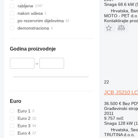
Snaga
68.6 kW (9
416
rabljene
Hrvatska, Ba
420
nakon udesa
MOTO - PET d.o.
424
Kontaktirajte pro
po rezervnim dijelovima
426
demonstraciona
428
430
432
Godina proizvodnje
434
444
–
589
826
22
906
JCB JS210 LC
907
908
Euro
36.500 €
Bez PD
910
Građevinski stroj
Euro 1
2011
914
Euro 2
9.757 m/č
918
Snaga
128 kW (1
Euro 3
Hrvatska, Ses
924
Euro 4
TRUTINA d.o.o.
926