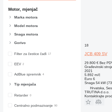
CB
CS
Motor, mjenjač
D series
Marka motora
E-series
F-series
Model motora
GC
Snaga motora
IT
Gorivo
M-series
18
MH
JCB 409 SV
Filter za čestice čađi
NR
PM
29.800 €
Bez PD
EEV
Građevinski stroje
RM
2021
AdBlue spremnik
5.892 m/č
Euro 6
Snaga
54 kW (73.
Tip mјenjača
Hrvatska, Ses
TRUTINA d.o.o.
Retarder
Kontaktirajte pro
Centralno podmazivanje