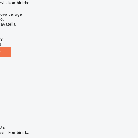
evi - kombinirka
nova Jaruga
o.
davatelja
u?
!
as
V-a
evi - kombinirka