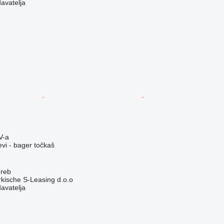
davatelja
V-a
evi - bager točkaš
greb
rkische S-Leasing d.o.o
davatelja