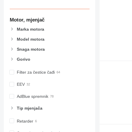
CB
CS
D series
Motor, mjenjač
E-series
Marka motora
F-series
GC
Model motora
IT
Snaga motora
M-series
MH
Gorivo
NR
Filter za čestice čađi
PM
RM
EEV
AdBlue spremnik
Tip mјenjača
Retarder