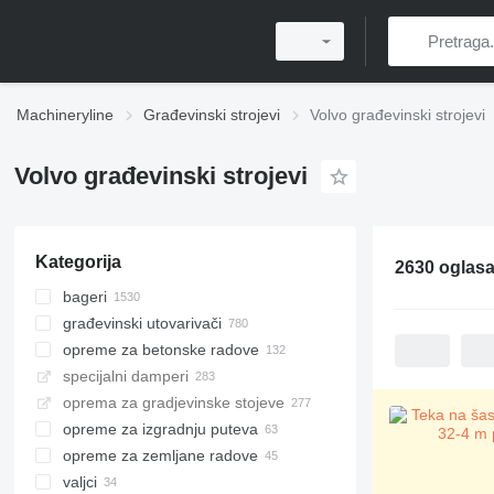
Machineryline
Građevinski strojevi
Volvo građevinski strojevi
Volvo građevinski strojevi
Kategorija
2630 oglas
bageri
građevinski utovarivači
bageri gusjeničari
opreme za betonske radove
mini bageri
prednji utovarivači
specijalni damperi
bageri točkaši
multifunkcionalni utovarivači
kamioni mješalica za beton
oprema za gradjevinske stojeve
midi bageri
mini utovarivači
pumpe za beton
kiperi
opreme za izgradnju puteva
kombinirke
mini utovarivači gusjeničari
betonare
zglobni damperi
opreme za zemljane radove
bager s dugom strijelom
teleskopski utovarivači
damperi sa krutom šasijom
asfaltni finišeri
mobilne betonare
valjci
bageri za pretovar
mini damperi
prskalice bitu-emulzije
grejderi
asfaltni finišeri gusjeničari