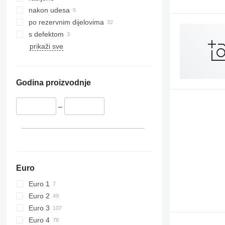
416
nakon udesa
420
po rezervnim dijelovima
424
s defektom
426
prikaži sve
428
430
432
Godina proizvodnje
434
444
–
589
826
906
907
908
Euro
910
Euro 1
914
Euro 2
918
Euro 3
924
Euro 4
926