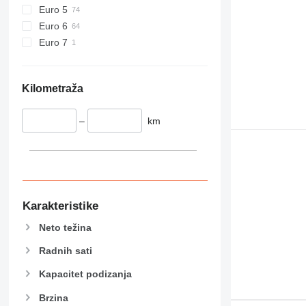
Euro 5
928
Euro 6
930
Euro 7
938
950
953
Kilometraža
955
962
–
km
963
966
972
973
980
Karakteristike
982
Neto težina
988
990
Radnih sati
992
Kapacitet podizanja
AP
C-series
Brzina