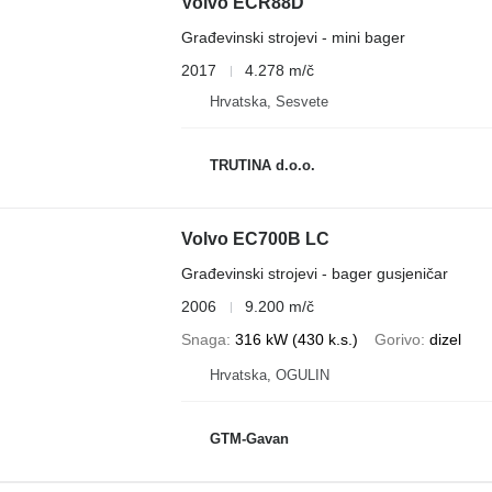
Volvo ECR88D
Građevinski strojevi - mini bager
2017
4.278 m/č
Hrvatska, Sesvete
TRUTINA d.o.o.
Volvo EC700B LC
Građevinski strojevi - bager gusjeničar
2006
9.200 m/č
Snaga
316 kW (430 k.s.)
Gorivo
dizel
Hrvatska, OGULIN
GTM-Gavan