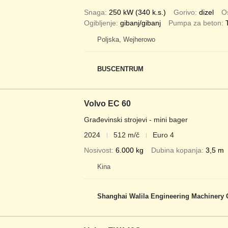
Snaga
250 kW (340 k.s.)
Gorivo
dizel
Os
Ogibljenje
gibanj/gibanj
Pumpa za beton
Poljska, Wejherowo
BUSCENTRUM
Volvo EC 60
Građevinski strojevi - mini bager
2024
512 m/č
Euro 4
Nosivost
6.000 kg
Dubina kopanja
3,5 m
Kina
Shanghai Walila Engineering Machinery C