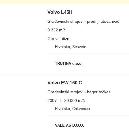
Volvo L45H
Građevinski strojevi - prednji utovarivač
9.332 m/č
Gorivo
dizel
Hrvatska, Sesvete
TRUTINA d.o.o.
Volvo EW 160 C
Građevinski strojevi - bager točkaš
2007
20.000 m/č
Hrvatska, Crikvenica
VALE AS D.O.O.