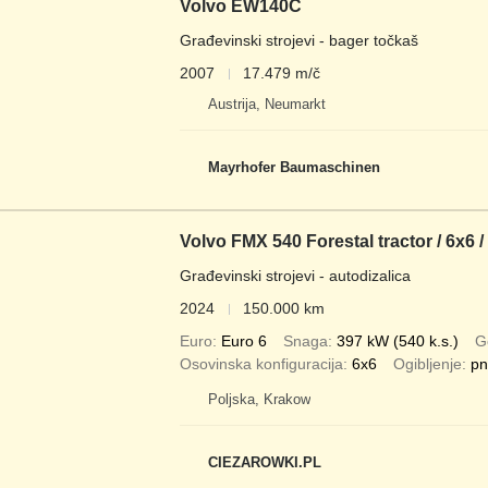
Volvo EW140C
Građevinski strojevi - bager točkaš
2007
17.479 m/č
Austrija, Neumarkt
Mayrhofer Baumaschinen
Volvo FMX 540 Forestal tractor / 6x6 
Građevinski strojevi - autodizalica
2024
150.000 km
Euro
Euro 6
Snaga
397 kW (540 k.s.)
G
Osovinska konfiguracija
6x6
Ogibljenje
pn
Poljska, Krakow
CIEZAROWKI.PL