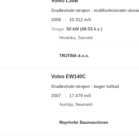
Volvo L30B
Građevinski strojevi - multifunkcionalni utova
2006
10.312 m/č
Snaga
50 kW (68.03 k.s.)
Hrvatska, Sesvete
TRUTINA d.o.o.
Volvo EW140C
Građevinski strojevi - bager točkaš
2007
17.479 m/č
Austrija, Neumarkt
Mayrhofer Baumaschinen