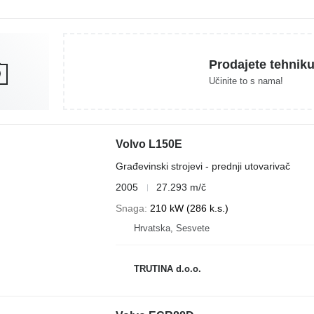
Prodajete tehnik
Učinite to s nama!
Volvo L150E
Građevinski strojevi - prednji utovarivač
2005
27.293 m/č
Snaga
210 kW (286 k.s.)
Hrvatska, Sesvete
TRUTINA d.o.o.