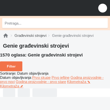
Građevinski strojevi
Genie građevinski strojevi
Genie građevinski strojevi
1570 oglasa:
Genie građevinski strojevi
Filter
Sortiranje
:
Datum objavljivanja
Datum objavljivanja
Prvo skupe
Prvo jeftine
Godina proizvodnje -
prvo novi
Godina proizvodnje - prvo stare
Kilometraža ⬊
Kilometraža ⬈