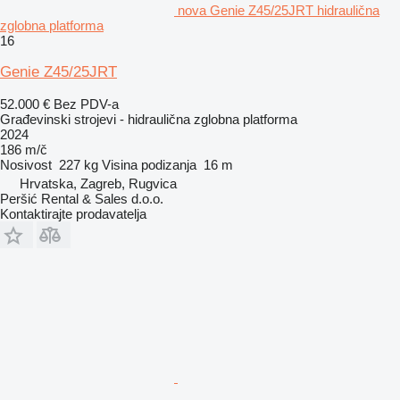
nova Genie Z45/25JRT hidraulična
zglobna platforma
16
Genie Z45/25JRT
52.000 €
Bez PDV-a
Građevinski strojevi - hidraulična zglobna platforma
2024
186 m/č
Nosivost
227 kg
Visina podizanja
16 m
Hrvatska, Zagreb, Rugvica
Peršić Rental & Sales d.o.o.
Kontaktirajte prodavatelja