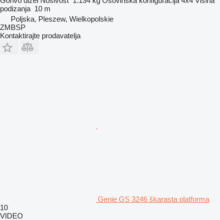
Gorivo
dizel
Nosivost
1.134 kg
Osovinska konfiguracija
4x4
Visina
podizanja
10 m
Poljska, Pleszew, Wielkopolskie
ZMBSP
Kontaktirajte prodavatelja
Genie GS 3246 škarasta platforma
10
VIDEO