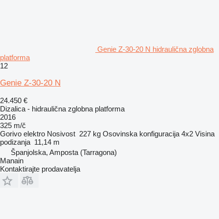
Genie Z-30-20 N hidraulična zglobna
platforma
12
Genie Z-30-20 N
24.450 €
Dizalica - hidraulična zglobna platforma
2016
325 m/č
Gorivo
elektro
Nosivost
227 kg
Osovinska konfiguracija
4x2
Visina
podizanja
11,14 m
Španjolska, Amposta (Tarragona)
Manain
Kontaktirajte prodavatelja