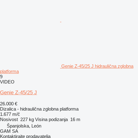
Genie Z-45/25 J hidraulična zglobna
platforma
9
VIDEO
Genie Z-45/25 J
26.000 €
Dizalica - hidraulična zglobna platforma
1.677 m/č
Nosivost
227 kg
Visina podizanja
16 m
Španjolska, León
GAM SA
Kontaktirajte prodavatelja