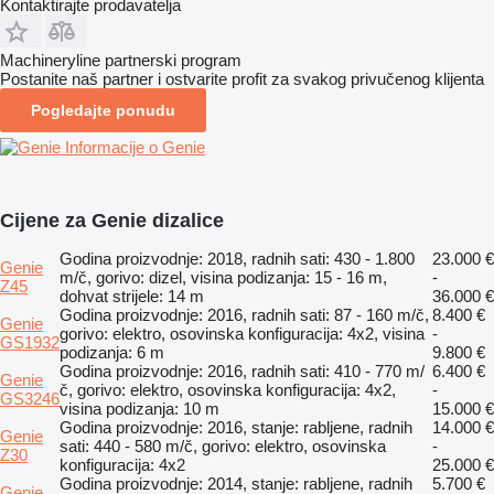
Kontaktirajte prodavatelja
Machineryline partnerski program
Postanite naš partner i ostvarite profit za svakog privučenog klijenta
Pogledajte ponudu
Informacije o Genie
Cijene za Genie dizalice
Godina proizvodnje: 2018, radnih sati: 430 - 1.800
23.000 €
Genie
m/č, gorivo: dizel, visina podizanja: 15 - 16 m,
-
Z45
dohvat strijele: 14 m
36.000 €
Godina proizvodnje: 2016, radnih sati: 87 - 160 m/č,
8.400 €
Genie
gorivo: elektro, osovinska konfiguracija: 4x2, visina
-
GS1932
podizanja: 6 m
9.800 €
Godina proizvodnje: 2016, radnih sati: 410 - 770 m/
6.400 €
Genie
č, gorivo: elektro, osovinska konfiguracija: 4x2,
-
GS3246
visina podizanja: 10 m
15.000 €
Godina proizvodnje: 2016, stanje: rabljene, radnih
14.000 €
Genie
sati: 440 - 580 m/č, gorivo: elektro, osovinska
-
Z30
konfiguracija: 4x2
25.000 €
Godina proizvodnje: 2014, stanje: rabljene, radnih
5.700 €
Genie