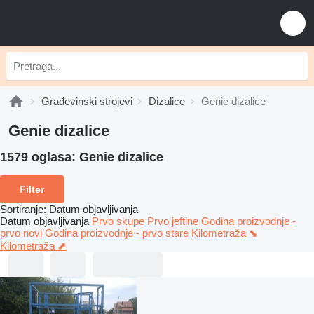
Građevinski strojevi
Dizalice
Genie dizalice
Genie dizalice
1579 oglasa:
Genie dizalice
Filter
Sortiranje
:
Datum objavljivanja
Datum objavljivanja
Prvo skupe
Prvo jeftine
Godina proizvodnje -
prvo novi
Godina proizvodnje - prvo stare
Kilometraža ⬊
Kilometraža ⬈