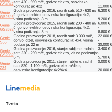
sati: 420 - 990 m/č, gorivo: elektro, osovinska
-
GS4047
konfiguracija: 4x2
11.000 €
Godina proizvodnje: 2016, radnih sati: 510 - 630 m/
6.300 €
Genie
č, gorivo: elektro, osovinska konfiguracija: 4x2,
-
GS2646
visina podizanja: 8 m
9.200 €
Godina proizvodnje: 2015, radnih sati: 290 - 480 m/
6.000 €
Genie
č, gorivo: elektro, osovinska konfiguracija: 4x2,
-
GS2632
visina podizanja: 8 m
8.800 €
Godina proizvodnje: 2018, radnih sati: 3.000 m/č,
22.000 €
Genie
gorivo: dizel, osovinska konfiguracija: 4x4, visina
-
S65
podizanja: 22 m
39.000 €
Godina proizvodnje: 2016, stanje: rabljene, radnih
3.400 €
Genie
sati: 220 - 290 m/č, gorivo: elektro, visina podizanja:
-
GS2032
6 m
5.700 €
Godina proizvodnje: 2011, stanje: rabljene, radnih
9.000 €
Genie
sati: 820 - 1.100 m/č, gorivo: elektro/dizel,
-
Z34
osovinska konfiguracija: 4x2/4x4
20.000 €
Tvrtka