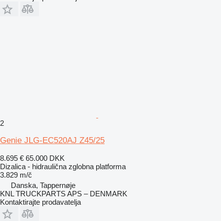
2
Genie JLG-EC520AJ Z45/25
8.695 €
65.000 DKK
Dizalica - hidraulična zglobna platforma
3.829 m/č
Danska, Tappernøje
KNL TRUCKPARTS APS – DENMARK
Kontaktirajte prodavatelja