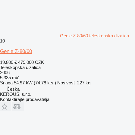
Genie Z-80/60 teleskopska dizalica
10
Genie Z-80/60
19.800 €
479.000 CZK
Teleskopska dizalica
2006
5.335 m/č
Snaga
54.97 kW (74.78 k.s.)
Nosivost
227 kg
Češka
KEROUŠ, s.r.o.
Kontaktirajte prodavatelja