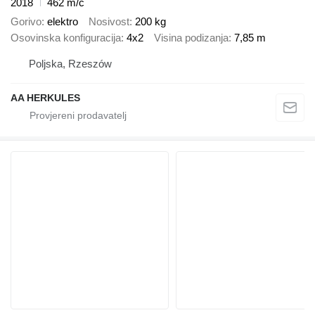
2018
462 m/č
Gorivo
elektro
Nosivost
200 kg
Osovinska konfiguracija
4x2
Visina podizanja
7,85 m
Poljska, Rzeszów
AA HERKULES