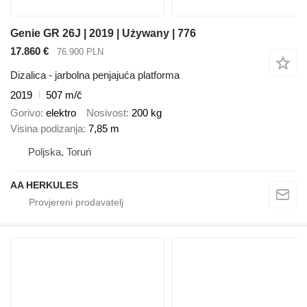
Genie GR 26J | 2019 | Używany | 776
17.860 €
76.900 PLN
Dizalica - jarbolna penjajuća platforma
2019
507 m/č
Gorivo
elektro
Nosivost
200 kg
Visina podizanja
7,85 m
Poljska, Toruń
AA HERKULES