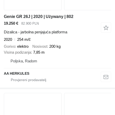
Genie GR 26J | 2020 | Używany | 802
19.250 €
82.900 PLN
Dizalica - jarbolna penjajuća platforma
2020
254 m/č
Gorivo
elektro
Nosivost
200 kg
Visina podizanja
7,85 m
Poljska, Radom
AA HERKULES