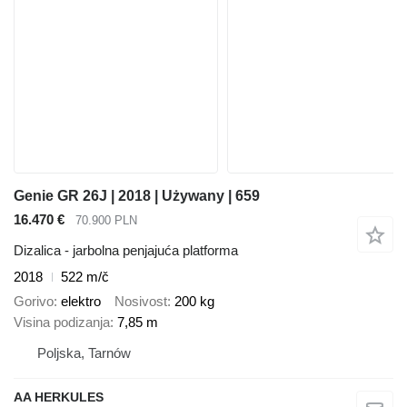
Genie GR 26J | 2018 | Używany | 659
16.470 €
70.900 PLN
Dizalica - jarbolna penjajuća platforma
2018
522 m/č
Gorivo
elektro
Nosivost
200 kg
Visina podizanja
7,85 m
Poljska, Tarnów
AA HERKULES