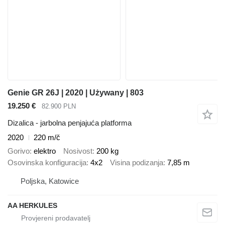
Genie GR 26J | 2020 | Używany | 803
19.250 €
82.900 PLN
Dizalica - jarbolna penjajuća platforma
2020
220 m/č
Gorivo
elektro
Nosivost
200 kg
Osovinska konfiguracija
4x2
Visina podizanja
7,85 m
Poljska, Katowice
AA HERKULES