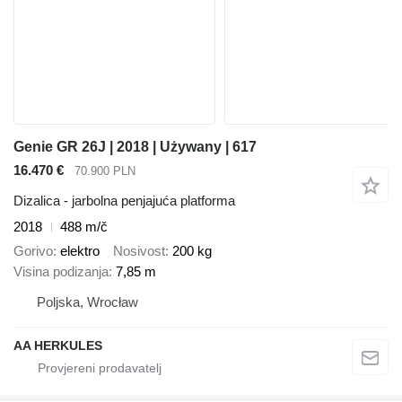
Genie GR 26J | 2018 | Używany | 617
16.470 €
70.900 PLN
Dizalica - jarbolna penjajuća platforma
2018
488 m/č
Gorivo
elektro
Nosivost
200 kg
Visina podizanja
7,85 m
Poljska, Wrocław
AA HERKULES