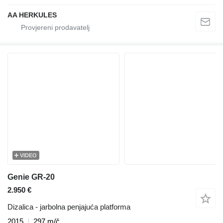
AA HERKULES
VIDEO
Genie GR-20
2.950 €
Dizalica - jarbolna penjajuća platforma
2015
297 m/č