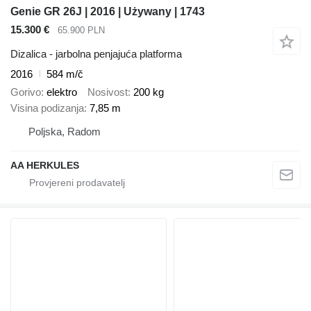
Genie GR 26J | 2016 | Używany | 1743
15.300 €
65.900 PLN
Dizalica - jarbolna penjajuća platforma
2016
584 m/č
Gorivo
elektro
Nosivost
200 kg
Visina podizanja
7,85 m
Poljska, Radom
AA HERKULES