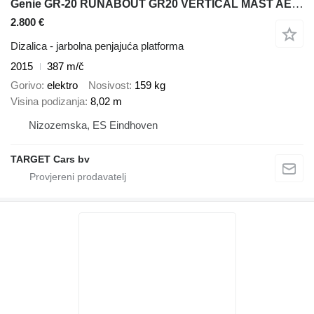
Genie GR-20 RUNABOUT GR20 VERTICAL MAST AERIAL WORK PLATFORM 03-15 802
2.800 €
Dizalica - jarbolna penjajuća platforma
2015
387 m/č
Gorivo
elektro
Nosivost
159 kg
Visina podizanja
8,02 m
Nizozemska, ES Eindhoven
TARGET Cars bv