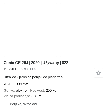
Genie GR 26J | 2020 | Używany | 822
19.250 €
82.900 PLN
Dizalica - jarbolna penjajuća platforma
2020
339 m/č
Gorivo
elektro
Nosivost
200 kg
Visina podizanja
7,85 m
Poljska, Wrocław