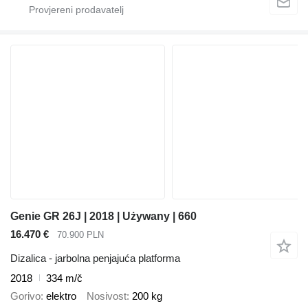
Genie GR 26J | 2018 | Używany | 660
16.470 €
70.900 PLN
Dizalica - jarbolna penjajuća platforma
2018
334 m/č
Gorivo
elektro
Nosivost
200 kg