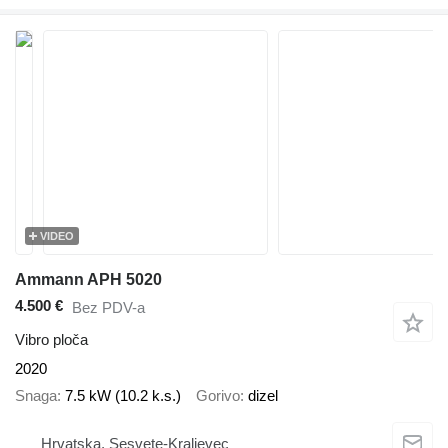
VIDEO
Ammann APH 5020
4.500 €
Bez PDV-a
Vibro ploča
2020
Snaga
7.5 kW (10.2 k.s.)
Gorivo
dizel
Hrvatska, Sesvete-Kraljevec