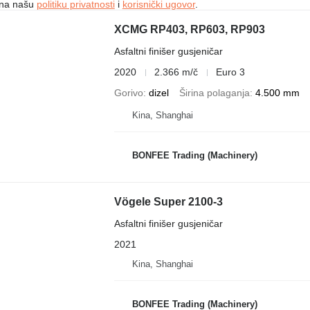
e na našu
politiku privatnosti
i
korisnički ugovor
.
XCMG RP403, RP603, RP903
Asfaltni finišer gusjeničar
2020
2.366 m/č
Euro 3
Gorivo
dizel
Širina polaganja
4.500 mm
Kina, Shanghai
BONFEE Trading (Machinery)
Vögele Super 2100-3
Asfaltni finišer gusjeničar
2021
Kina, Shanghai
BONFEE Trading (Machinery)