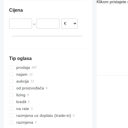
Klikom pristajet
Italija
Ujedinjeni Arapski Emirati
Brazil
Cijena
Ujedinjeno Kraljevstvo
Turska
Moldavija
Rumunjska
Saudijska Arabija
–
Litvanija
Kazahstan
prikaži sve
Tip oglasa
prodaja
najam
aukcija
od proizvođača
lizing
kredit
na rate
razmjena uz doplatu (trade-in)
razmjena