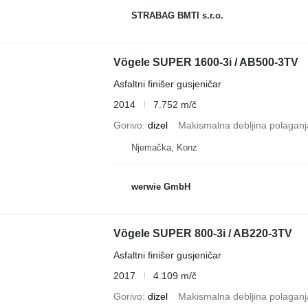
STRABAG BMTI s.r.o.
Vögele SUPER 1600-3i / AB500-3TV
Asfaltni finišer gusjeničar
2014
7.752 m/č
Gorivo
dizel
Makismalna debljina polaganj
Njemačka, Konz
werwie GmbH
Vögele SUPER 800-3i / AB220-3TV
Asfaltni finišer gusjeničar
2017
4.109 m/č
Gorivo
dizel
Makismalna debljina polaganj