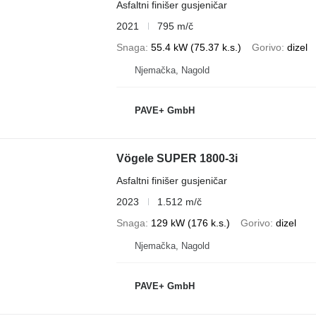
Asfaltni finišer gusjeničar
2021
795 m/č
Snaga
55.4 kW (75.37 k.s.)
Gorivo
dizel
Njemačka, Nagold
PAVE+ GmbH
Vögele SUPER 1800-3i
Asfaltni finišer gusjeničar
2023
1.512 m/č
Snaga
129 kW (176 k.s.)
Gorivo
dizel
Njemačka, Nagold
PAVE+ GmbH