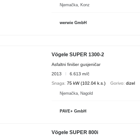
Njemačka, Konz
werwie GmbH
Vögele SUPER 1300-2
Asfaltni finišer gusjeničar
2013
6.613 m/č
Snaga
75 kW (102.04 k.s.)
Gorivo
dizel
Njemačka, Nagold
PAVE+ GmbH
Vögele SUPER 800i