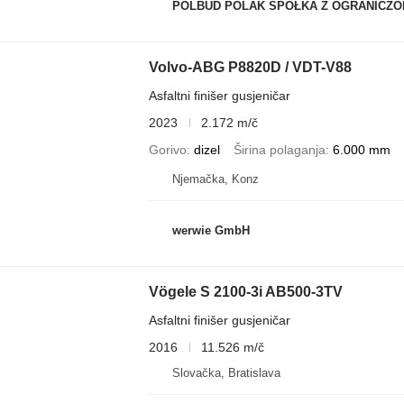
POLBUD POLAK SPÓŁKA Z OGRANICZONĄ ODP
Volvo-ABG P8820D / VDT-V88
Asfaltni finišer gusjeničar
2023
2.172 m/č
Gorivo
dizel
Širina polaganja
6.000 mm
Njemačka, Konz
werwie GmbH
Vögele S 2100-3i AB500-3TV
Asfaltni finišer gusjeničar
2016
11.526 m/č
Slovačka, Bratislava