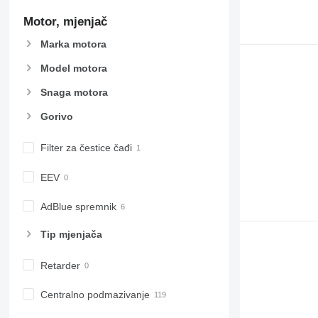
Motor, mjenjač
Marka motora
Model motora
Snaga motora
Gorivo
Filter za čestice čađi
EEV
AdBlue spremnik
Tip mјenjača
Retarder
Centralno podmazivanje