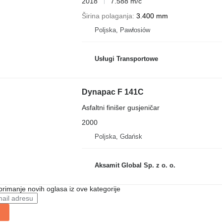
2018
7.588 m/č
Širina polaganja
3.400 mm
Poljska, Pawłosiów
Usługi Transportowe
Dynapac F 141C
Asfaltni finišer gusjeničar
2000
Poljska, Gdańsk
Aksamit Global Sp. z o. o.
 primanje novih oglasa iz ove kategorije