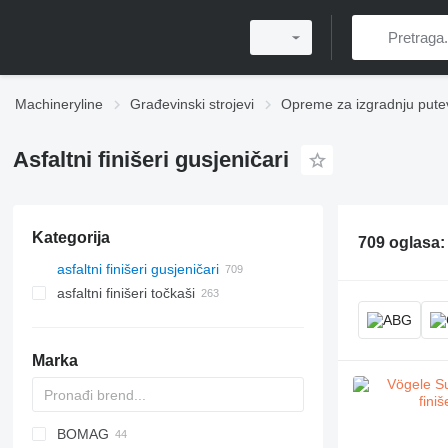
Machineryline
Građevinski strojevi
Opreme za izgradnju pute
Asfaltni finišeri gusjeničari
Kategorija
709 oglasa
asfaltni finišeri gusjeničari
asfaltni finišeri točkaši
Marka
BOMAG
Titan
AFT
CS