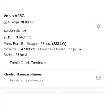
Volvo A35G
70.000 €
Zglobni damper
2019
9.643 m/č
Euro
Euro 5
Snaga
453 k.s. (333 kW)
Nosivost
34.500 kg
Osovinska konfiguracija
6x6
Brzina
57 km/h
Farski Otoci, Tórshavn
Khadro-Baumaschinen