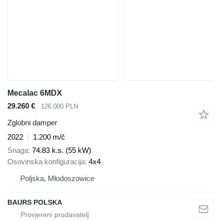
Mecalac 6MDX
29.260 €
126.000 PLN
Zglobni damper
2022
1.200 m/č
Snaga
74.83 k.s. (55 kW)
Osovinska konfiguracija
4x4
Poljska, Młodoszowice
BAURS POLSKA