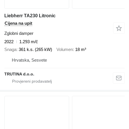
Liebherr TA230 Litronic
Cijena na upit
Zglobni damper
2022
1.293 m/č
Snaga
361 k.s. (265 kW)
Volumen
18 m³
Hrvatska, Sesvete
TRUTINA d.o.o.