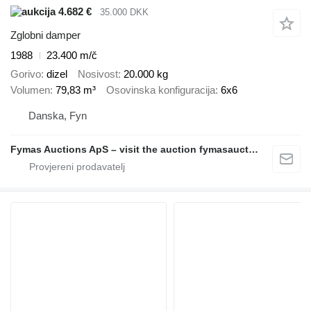
4.682 €
35.000 DKK
Zglobni damper
1988
23.400 m/č
Gorivo
dizel
Nosivost
20.000 kg
Volumen
79,83 m³
Osovinska konfiguracija
6x6
Danska, Fyn
Fymas Auctions ApS – visit the auction fymasauctions.dk