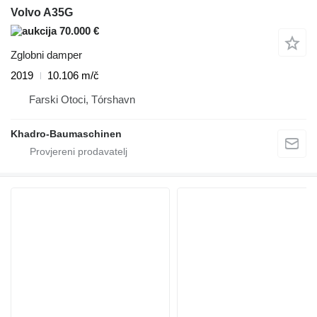
Volvo A35G
70.000 €
Zglobni damper
2019
10.106 m/č
Farski Otoci, Tórshavn
Khadro-Baumaschinen