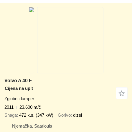
Volvo A 40 F
Cijena na upit
Zglobni damper
2011
23.600 m/č
Snaga
472 k.s. (347 kW)
Gorivo
dizel
Njemačka, Saarlouis