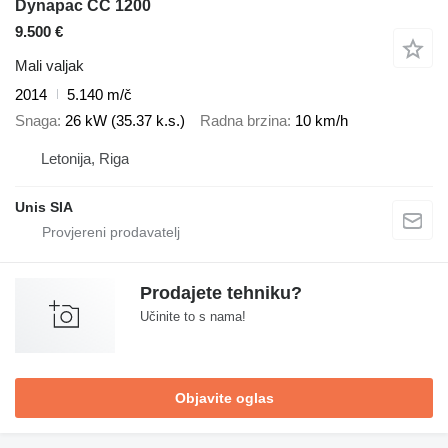
Dynapac CC 1200
9.500 €
Mali valjak
2014
5.140 m/č
Snaga
26 kW (35.37 k.s.)
Radna brzina
10 km/h
Letonija, Riga
Unis SIA
Prodajete tehniku?
Učinite to s nama!
Objavite oglas