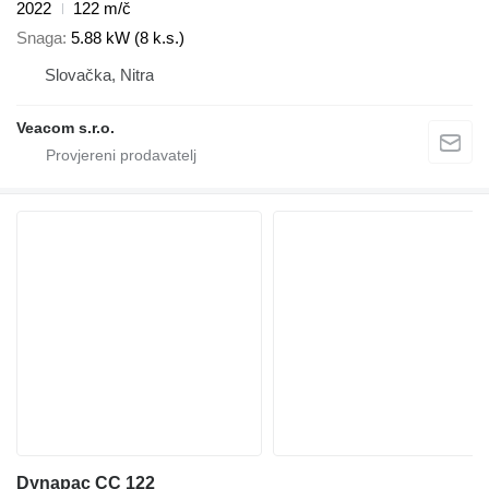
2022
122 m/č
Snaga
5.88 kW (8 k.s.)
Slovačka, Nitra
Veacom s.r.o.
Dynapac CC 122