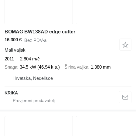
BOMAG BW138AD edge cutter
16.300 €
Bez PDV-a
Mali valjak
2011
2.804 m/č
Snaga
34.5 kW (46.94 k.s.)
Širina valjka
1.380 mm
Hrvatska, Nedelisce
KRIKA