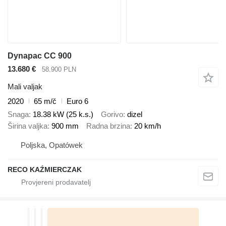
Dynapac CC 900
13.680 €
58.900 PLN
Mali valjak
2020
65 m/č
Euro 6
Snaga
18.38 kW (25 k.s.)
Gorivo
dizel
Širina valjka
900 mm
Radna brzina
20 km/h
Poljska, Opatówek
RECO KAŹMIERCZAK