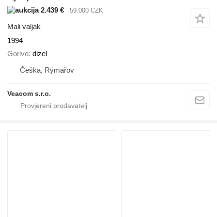
2.439 €
59.000 CZK
Mali valjak
1994
Gorivo
dizel
Češka, Rýmařov
Veacom s.r.o.