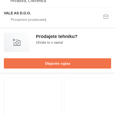
Hrvatska, Crikvenica
VALE AS D.O.O.
Prodajete tehniku?
Učinite to s nama!
Objavite oglas