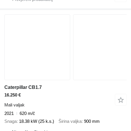
Caterpillar CB1.7
16.250 €
Mali valjak
2021
620 m/č
Snaga
18.38 kW (25 k.s.)
Širina valjka
900 mm