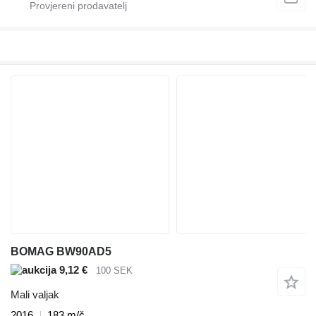
BOMAG BW90AD5
9,12 €
100 SEK
Mali valjak
2016
183 m/č