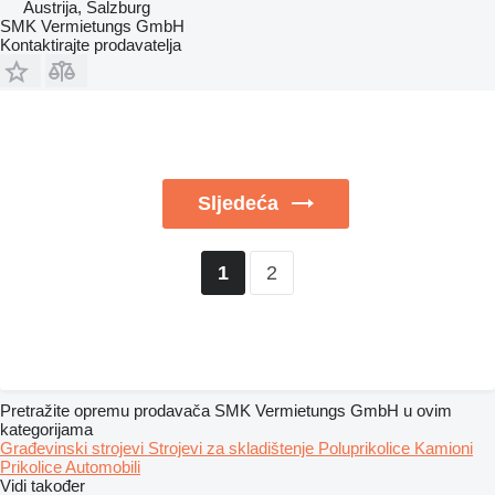
Austrija, Salzburg
SMK Vermietungs GmbH
Kontaktirajte prodavatelja
Sljedeća
2
1
Pretražite opremu prodavača SMK Vermietungs GmbH u ovim
kategorijama
Građevinski strojevi
Strojevi za skladištenje
Poluprikolice
Kamioni
Prikolice
Automobili
Vidi također