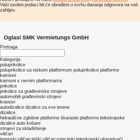
Vaši osobni podaci bit će obrađeni u svrhu davanja odgovora na vaš
zahtjev.
Oglasi SMK Vermietungs GmbH
Pretraga
Kategorija
poluprikolice
poluprikolice sa niskom platformom
poluprikolice platforme
kamioni
kamioni s ravnim platformama
prikolice
prikolice za građevinske strojeve
automobili
građevinski strojevi
kranovi
autodizalice
dizalice za sve terene
dizalice
hidraulične zglobne platforme
škaraste platforme
teleskopske
dizalice
auto košare
strojevi za skladištenje
viličari
terenski viličari
teški viličari
rotacijski teleskopski utovarivači