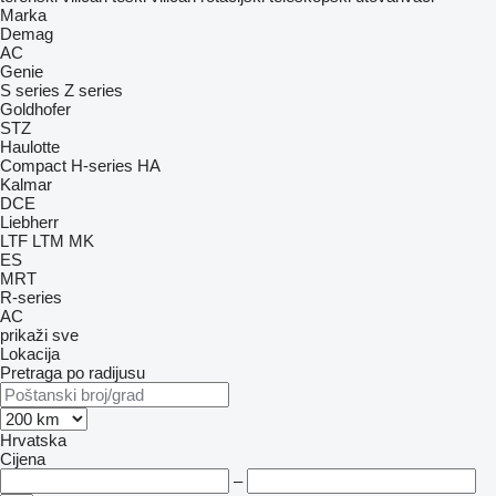
Marka
Demag
AC
Genie
S series
Z series
Goldhofer
STZ
Haulotte
Compact
H-series
HA
Kalmar
DCE
Liebherr
LTF
LTM
MK
ES
MRT
R-series
AC
prikaži sve
Lokacija
Pretraga po radijusu
Hrvatska
Cijena
–