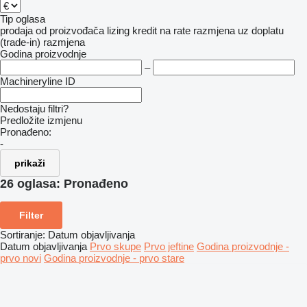
Tip oglasa
prodaja
od proizvođača
lizing
kredit
na rate
razmjena uz doplatu
(trade-in)
razmjena
Godina proizvodnje
–
Machineryline ID
Nedostaju filtri?
Predložite izmjenu
Pronađeno:
-
prikaži
26 oglasa:
Pronađeno
Filter
Sortiranje
:
Datum objavljivanja
Datum objavljivanja
Prvo skupe
Prvo jeftine
Godina proizvodnje -
prvo novi
Godina proizvodnje - prvo stare