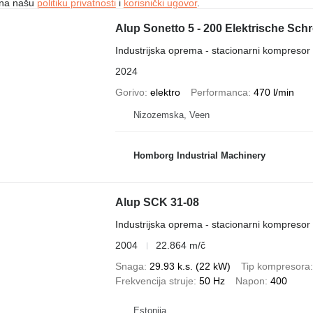
e na našu
politiku privatnosti
i
korisnički ugovor
.
Alup Sonetto 5 - 200 Elektrische Sc
Industrijska oprema - stacionarni kompresor
2024
Gorivo
elektro
Performanca
470 l/min
Nizozemska, Veen
Homborg Industrial Machinery
Alup SCK 31-08
Industrijska oprema - stacionarni kompresor
2004
22.864 m/č
Snaga
29.93 k.s. (22 kW)
Tip kompresora
Frekvencija struje
50 Hz
Napon
400
Estonija