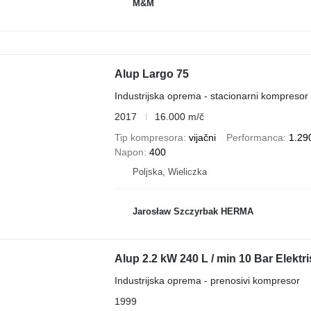
M&M
Alup Largo 75
Industrijska oprema - stacionarni kompresor
2017
16.000 m/č
Tip kompresora
vijačni
Performanca
1.290
Napon
400
Poljska, Wieliczka
Jarosław Szczyrbak HERMA
Alup 2.2 kW 240 L / min 10 Bar Elekt
Industrijska oprema - prenosivi kompresor
1999