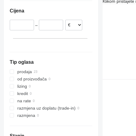
Klikom pristajet
Nizozemska
Cijena
Njemačka
Češka
–
Italija
Tip oglasa
prodaja
od proizvođača
lizing
kredit
na rate
razmjena uz doplatu (trade-in)
razmjena
Stanje