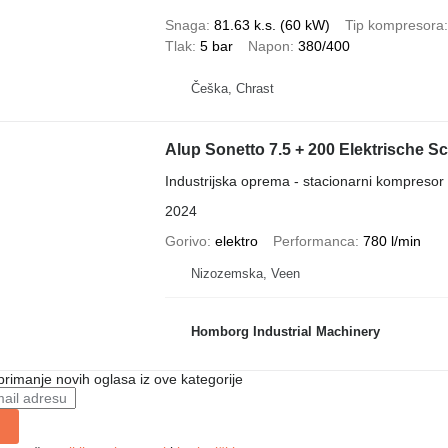
Snaga
81.63 k.s. (60 kW)
Tip kompresora
Tlak
5 bar
Napon
380/400
Češka, Chrast
Alup Sonetto 7.5 + 200 Elektrische S
Industrijska oprema - stacionarni kompresor
2024
Gorivo
elektro
Performanca
780 l/min
Nizozemska, Veen
Homborg Industrial Machinery
 primanje novih oglasa iz ove kategorije