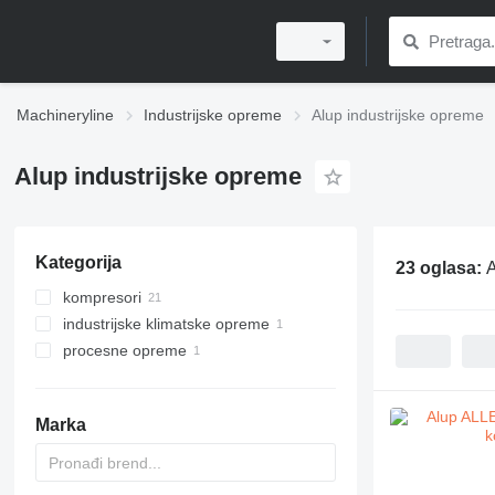
Machineryline
Industrijske opreme
Alup industrijske opreme
Alup industrijske opreme
Kategorija
23 oglasa:
A
kompresori
industrijske klimatske opreme
stacionarni kompresori
procesne opreme
prenosivi kompresori
odvlaživači
separatori
Marka