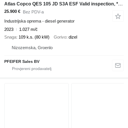
Atlas Copco QES 105 JD S3A ESF Valid inspection, *Guarantee! D
25.900 €
Bez PDV-a
Industrijska oprema - diesel generator
2023
1.027 m/č
Snaga
109 k.s. (80 kW)
Gorivo
dizel
Nizozemska, Groenlo
PFEIFER Sales BV