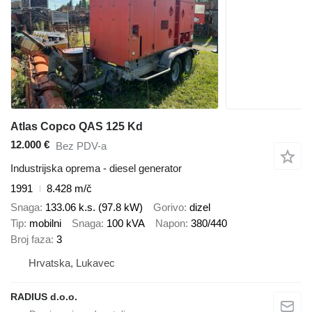
Atlas Copco QAS 125 Kd
12.000 €
Bez PDV-a
Industrijska oprema - diesel generator
1991
8.428 m/č
Snaga
133.06 k.s. (97.8 kW)
Gorivo
dizel
Tip
mobilni
Snaga
100 kVA
Napon
380/440
Broj faza
3
Hrvatska, Lukavec
RADIUS d.o.o.