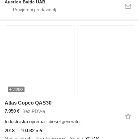
Auction Baltic UAB
VIDEO
Atlas Copco QAS30
7.950 €
Bez PDV-a
Industrijska oprema - diesel generator
2018
10.032 m/č
Gorivo
dizel
Tip
stacionarni
Snaga
30 kVA