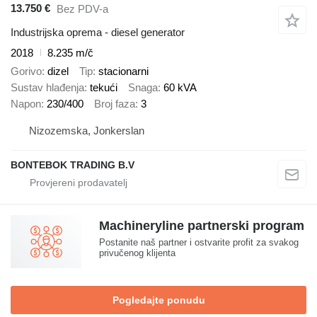
13.750 €
Bez PDV-a
Industrijska oprema - diesel generator
2018
8.235 m/č
Gorivo
dizel
Tip
stacionarni
Sustav hlađenja
tekući
Snaga
60 kVA
Napon
230/400
Broj faza
3
Nizozemska, Jonkerslan
BONTEBOK TRADING B.V
Machineryline partnerski program
Postanite naš partner i ostvarite profit za svakog
privučenog klijenta
Pogledajte ponudu