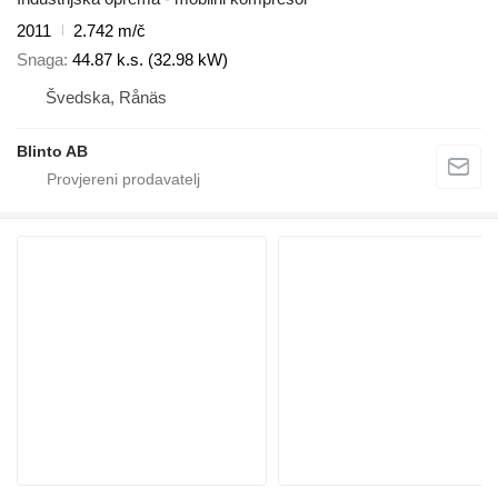
2011
2.742 m/č
Snaga
44.87 k.s. (32.98 kW)
Švedska, Rånäs
Blinto AB