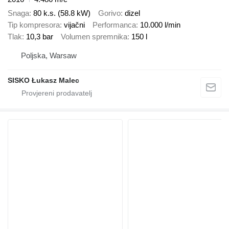
Snaga
80 k.s. (58.8 kW)
Gorivo
dizel
Tip kompresora
vijačni
Performanca
10.000 l/min
Tlak
10,3 bar
Volumen spremnika
150 l
Poljska, Warsaw
SISKO Łukasz Malec