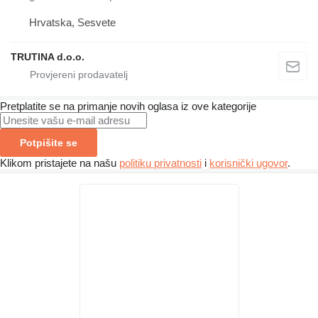
Hrvatska, Sesvete
TRUTINA d.o.o.
Pretplatite se na primanje novih oglasa iz ove kategorije
Potpišite se
Klikom pristajete na našu
politiku privatnosti
i
korisnički ugovor
.