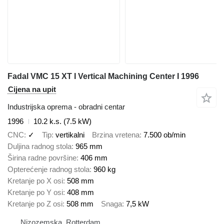
Fadal VMC 15 XT I Vertical Machining Center I 1996
Cijena na upit
Industrijska oprema - obradni centar
1996
10.2 k.s. (7.5 kW)
CNC
✓
Tip
vertikalni
Brzina vretena
7.500 ob/min
Duljina radnog stola
965 mm
Širina radne površine
406 mm
Opterećenje radnog stola
960 kg
Kretanje po X osi
508 mm
Kretanje po Y osi
408 mm
Kretanje po Z osi
508 mm
Snaga
7,5 kW
Nizozemska, Rotterdam