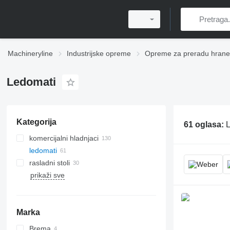
Machineryline
Industrijske opreme
Opreme za preradu hrane
Ledomati
Kategorija
61 oglasa:
L
komercijalni hladnjaci
ledomati
rasladni stoli
prikaži sve
Marka
Brema