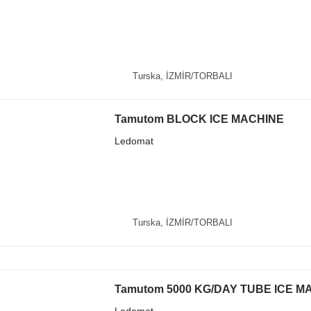
Turska, İZMİR/TORBALI
Tamutom BLOCK ICE MACHINE
Ledomat
Turska, İZMİR/TORBALI
Tamutom 5000 KG/DAY TUBE ICE M
Ledomat