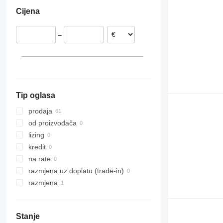
Njemačka
Uzbekistan
Cijena
Litvanija
Srbija
–
Ujedinjeno Kraljevstvo
Tip oglasa
prodaja
od proizvođača
lizing
kredit
na rate
razmjena uz doplatu (trade-in)
razmjena
Stanje