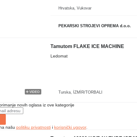
Hrvatska, Vukovar
PEKARSKI STROJEVI OPREMA d.o.o.
Tamutom FLAKE ICE MACHINE
Ledomat
Turska, İZMİR/TORBALI
VIDEO
 primanje novih oglasa iz ove kategorije
e na našu
politiku privatnosti
i
korisnički ugovor
.