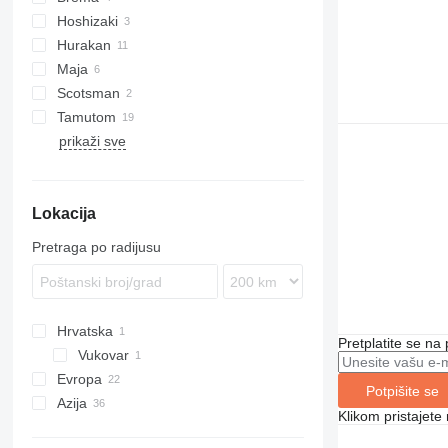
Hoshizaki
Hurakan
Maja
HKN
Scotsman
Tamutom
prikaži sve
Lokacija
Pretraga po radijusu
Hrvatska
Pretplatite se na
Vukovar
Evropa
Potpišite se
Azija
Nizozemska
Klikom pristajet
Poljska
Turska