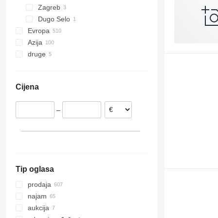
Zagreb
42120
Dugo Selo
Evropa
Azija
Nizozemska
druge
Italija
Kina
Njemačka
Ujedinjeni Arapski Emirati
Ukrajina
Danska
Japan
Čile
Cijena
Poljska
Turska
Ujedinjeno Kraljevstvo
Kazahstan
–
Austrija
Rumunjska
prikaži sve
Tip oglasa
prodaja
najam
aukcija