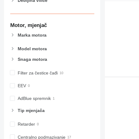
Debljina vilice
Motor, mjenjač
Marka motora
Model motora
Snaga motora
Filter za čestice čađi
EEV
AdBlue spremnik
Tip mјenjača
Retarder
Centralno podmazivanje