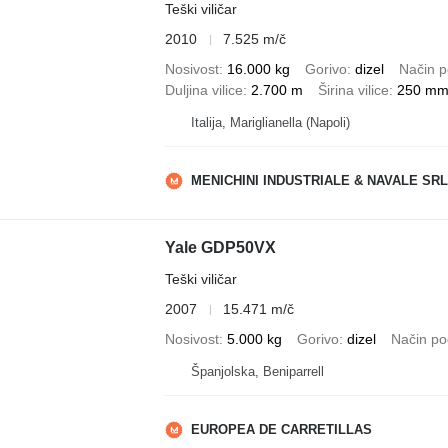
Teški viličar
2010
7.525 m/č
Nosivost
16.000 kg
Gorivo
dizel
Način p
Duljina vilice
2.700 m
Širina vilice
250 m
Italija, Mariglianella (Napoli)
MENICHINI INDUSTRIALE & NAVALE SRL
Yale GDP50VX
Teški viličar
2007
15.471 m/č
Nosivost
5.000 kg
Gorivo
dizel
Način po
Španjolska, Beniparrell
EUROPEA DE CARRETILLAS