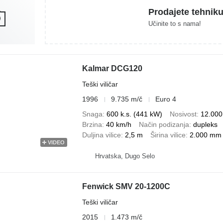
Prodajete tehnik
Učinite to s nama!
Kalmar DCG120
Teški viličar
1996
9.735 m/č
Euro 4
Snaga
600 k.s. (441 kW)
Nosivost
12.000
Brzina
40 km/h
Način podizanja
dupleks
Duljina vilice
2,5 m
Širina vilice
2.000 mm
VIDEO
Hrvatska, Dugo Selo
Fenwick SMV 20-1200C
Teški viličar
2015
1.473 m/č