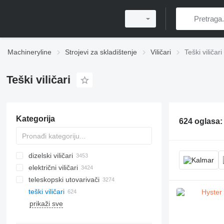
Machineryline
Strojevi za skladištenje
Viličari
Teški viličari
Teški viličari
Kategorija
624 oglasa
dizelski viličari
električni viličari
teleskopski utovarivači
teški viličari
prikaži sve