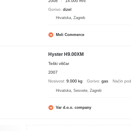
2008
14.000 m/č
Gorivo
dizel
Hrvatska, Zagreb
Meli Commerce
Hyster H9.00XM
Teški viličar
2007
Nosivost
9.000 kg
Gorivo
gas
Način pod
Hrvatska, Sesvete, Zagreb
Var d.o.o. company