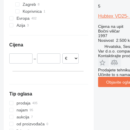
Zagreb
5
Koprivnica
Hubtex VD25-
Evropa
Azija
Njemačka
Cijena na upit
Bočni viličar
Poljska
Kina
1997
Ujedinjeno Kraljevstvo
Azerbejdžan
Nosivost
2.500 k
Cijena
Nizozemska
Hrvatska, Ses
Var d.o.o. compa
Italija
Kontaktirajte pro
–
Rumunjska
Belgija
Prodajete tehnik
Austrija
Učinite to s nama
prikaži sve
Objavite ogl
Tip oglasa
prodaja
najam
aukcija
od proizvođača