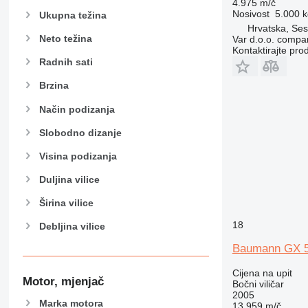
4.975 m/č
Nosivost
5.000 k
Ukupna težina
Hrvatska, Ses
Neto težina
Var d.o.o. compa
Kontaktirajte pro
Radnih sati
Brzina
Način podizanja
Slobodno dizanje
Visina podizanja
Duljina vilice
Širina vilice
18
Debljina vilice
Baumann GX 5
Cijena na upit
Motor, mjenjač
Bočni viličar
2005
Marka motora
13.959 m/č