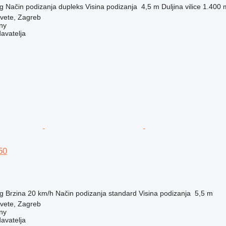
g
Način podizanja
dupleks
Visina podizanja
4,5 m
Duljina vilice
1.400 
vete, Zagreb
ny
davatelja
50
g
Brzina
20 km/h
Način podizanja
standard
Visina podizanja
5,5 m
vete, Zagreb
ny
davatelja