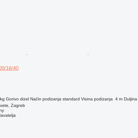
00/16/40
 kg
Gorivo
dizel
Način podizanja
standard
Visina podizanja
4 m
Duljina 
vete, Zagreb
ny
davatelja