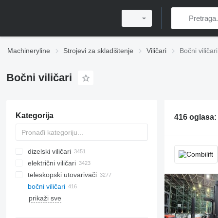
Machineryline
Strojevi za skladištenje
Viličari
Bočni viličari
Bočni viličari
Kategorija
416 oglasa
dizelski viličari
električni viličari
teleskopski utovarivači
bočni viličari
prikaži sve