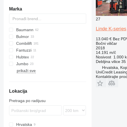
Marka
27
Linde K-series
Baumann
FRE
HT
Bulmor
AS
13.040 €
Bez PD
Combilift
DFQ
Bočni viličar
2018
Fantuzzi
DX
C-Series
14.191 m/č
Hubtex
EMS
SF
Nosivost
1.000 k
Debljina vilice
35
Jumbo
EVS
DQ
Hrvatska, Kop
prikaži sve
GS
MQ
JDQ
DCG
BOSS
K-series
LG
Compact
UniCredit Leasing
Kontaktirajte pro
GX
VD
JGQN
DFQ
R-series
HX
Valmar
DSA
S-series
Lokacija
Pretraga po radijusu
Hrvatska