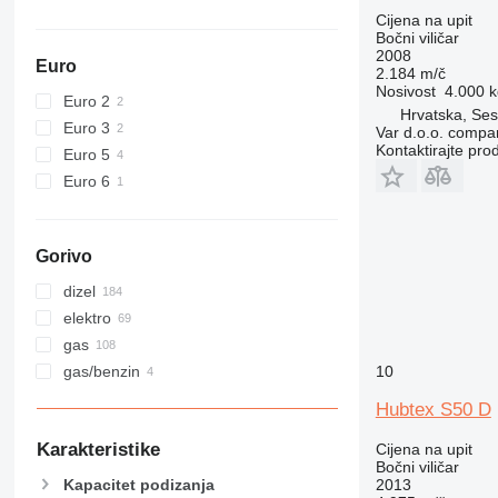
Cijena na upit
Bočni viličar
2008
Euro
2.184 m/č
Nosivost
4.000 k
Euro 2
Hrvatska, Ses
Euro 3
Var d.o.o. compa
Kontaktirajte pro
Euro 5
Euro 6
Gorivo
dizel
elektro
gas
gas/benzin
10
Hubtex S50 D
Karakteristike
Cijena na upit
Bočni viličar
Kapacitet podizanja
2013