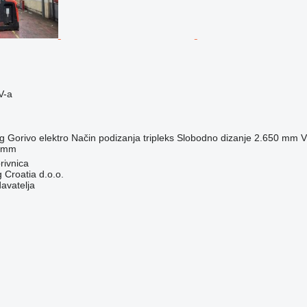
V-a
g
Gorivo
elektro
Način podizanja
tripleks
Slobodno dizanje
2.650 mm
V
 mm
rivnica
 Croatia d.o.o.
davatelja