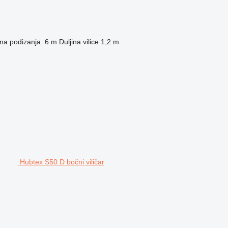
ina podizanja
6 m
Duljina vilice
1,2 m
Hubtex S50 D bočni viličar