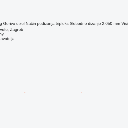
g
Gorivo
dizel
Način podizanja
tripleks
Slobodno dizanje
2.050 mm
Vis
vete, Zagreb
ny
davatelja