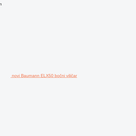
m
novi Baumann ELX50 bočni viličar