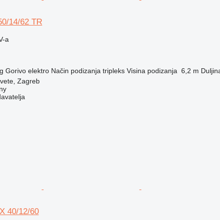
0/14/62 TR
V-a
g
Gorivo
elektro
Način podizanja
tripleks
Visina podizanja
6,2 m
Duljina
vete, Zagreb
ny
davatelja
 40/12/60