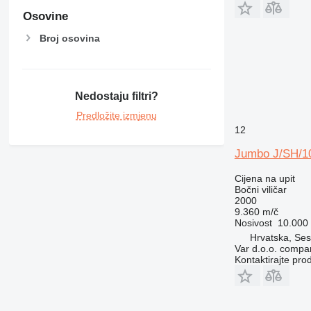
Osovine
Broj osovina
Nedostaju filtri?
Predložite izmjenu
12
Jumbo J/SH/1
Cijena na upit
Bočni viličar
2000
9.360 m/č
Nosivost
10.000
Hrvatska, Ses
Var d.o.o. compa
Kontaktirajte pro