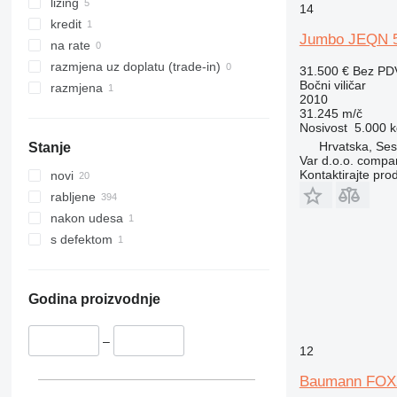
lizing
14
kredit
Jumbo JEQN 5
na rate
razmjena uz doplatu (trade-in)
31.500 €
Bez PD
Bočni viličar
razmjena
2010
31.245 m/č
Nosivost
5.000 k
Hrvatska, Ses
Stanje
Var d.o.o. compa
Kontaktirajte pro
novi
rabljene
nakon udesa
s defektom
Godina proizvodnje
–
12
Baumann FOXX