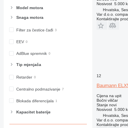
Nosivost
5.000 k
Model motora
Hrvatska, Ses
Var d.o.o. compa
Snaga motora
Kontaktirajte pro
Filter za čestice čađi
EEV
AdBlue spremnik
Tip mјenjača
12
Retarder
Baumann ELX
Centralno podmazivanje
Cijena na upit
Bočni viličar
Blokada diferencijala
Stanje
novi
Nosivost
5.000 k
Kapacitet baterije
Hrvatska, Ses
Var d.o.o. compa
Kontaktirajte pro