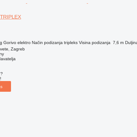
 TRIPLEX
g
Gorivo
elektro
Način podizanja
tripleks
Visina podizanja
7,6 m
Duljina
vete, Zagreb
ny
davatelja
u?
!
as