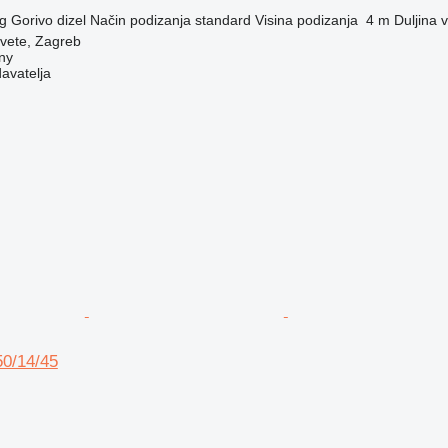
g
Gorivo
dizel
Način podizanja
standard
Visina podizanja
4 m
Duljina v
vete, Zagreb
ny
davatelja
0/14/45