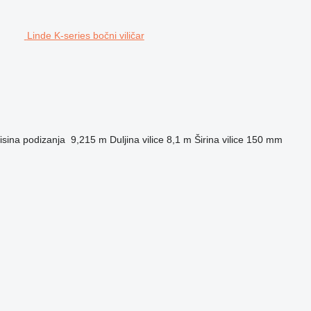
Linde K-series bočni viličar
isina podizanja
9,215 m
Duljina vilice
8,1 m
Širina vilice
150 mm