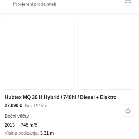
Hubtex MQ 30 H Hybrid / 748h! / Diesel + Elektro
27.890 €
Bez PDV-a
Bočni viličar
2013
748 m/č
Visina podizanja
3,31 m