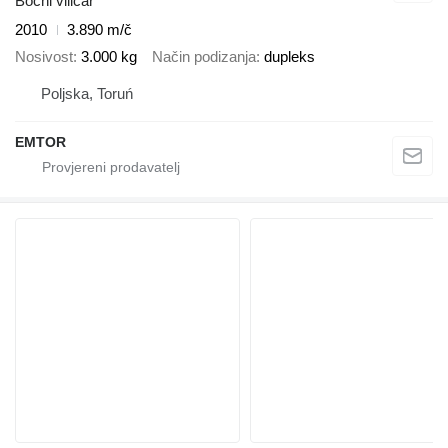
Bočni viličar
2010
3.890 m/č
Nosivost
3.000 kg
Način podizanja
dupleks
Poljska, Toruń
EMTOR