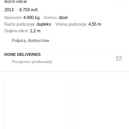
Bočni viličar
2013
8.703 m/č
Nosivost
4.000 kg
Gorivo
dizel
Način podizanja
dupleks
Visina podizanja
4,55 m
Duljina vilice
1,2 m
Poljska, Andrychów
DONE DELIVERIES