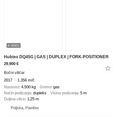
VIDEO
Hubtex DQ45G | GAS | DUPLEX | FORK-POSITIONER
29.900 €
Bočni viličar
2017
1.356 m/č
Nosivost
4.500 kg
Gorivo
gas
Način podizanja
dupleks
Visina podizanja
5 m
Duljina vilice
1,25 m
Poljska, Pawłów