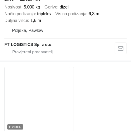
Nosivost
5.000 kg
Gorivo
dizel
Način podizanja
tripleks
Visina podizanja
6,3 m
Duljina vilice
1,6 m
Poljska, Pawłów
FT LOGISTICS Sp. z o.o.
VIDEO