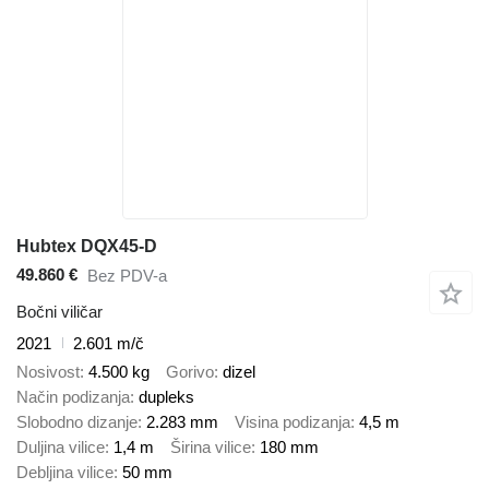
Hubtex DQX45-D
49.860 €
Bez PDV-a
Bočni viličar
2021
2.601 m/č
Nosivost
4.500 kg
Gorivo
dizel
Način podizanja
dupleks
Slobodno dizanje
2.283 mm
Visina podizanja
4,5 m
Duljina vilice
1,4 m
Širina vilice
180 mm
Debljina vilice
50 mm