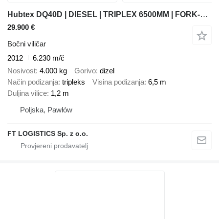
Hubtex DQ40D | DIESEL | TRIPLEX 6500MM | FORK-POSITIONER | FREE-LIFT |
29.900 €
Bočni viličar
2012
6.230 m/č
Nosivost
4.000 kg
Gorivo
dizel
Način podizanja
tripleks
Visina podizanja
6,5 m
Duljina vilice
1,2 m
Poljska, Pawłów
FT LOGISTICS Sp. z o.o.