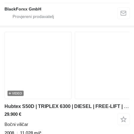
BlackForxx GmbH
VIDEO
Hubtex S50D | TRIPLEX 6300 | DIESEL | FREE-LIFT | PLATFORM 1600MM | HEI
29.900 €
Bočni viličar
2008
11.028 m/č