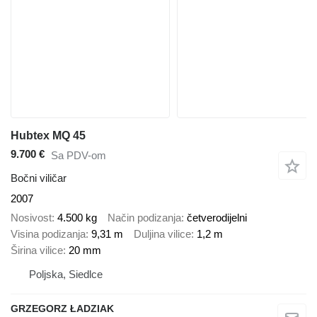
Hubtex MQ 45
9.700 €
Sa PDV-om
Bočni viličar
2007
Nosivost
4.500 kg
Način podizanja
četverodijelni
Visina podizanja
9,31 m
Duljina vilice
1,2 m
Širina vilice
20 mm
Poljska, Siedlce
GRZEGORZ ŁADZIAK