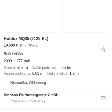
Hubtex MQ35 (2125-EL)
19.500 €
Bez PDV-a
Bočni viličar
2009
777 m/č
Gorivo
elektro
Način podizanja
tripleks
Visina podizanja
6,09 m
Duljina vilice
1,2 m
Njemačka, Oldenburg
Hinrichs Flurfordergerate GmBH