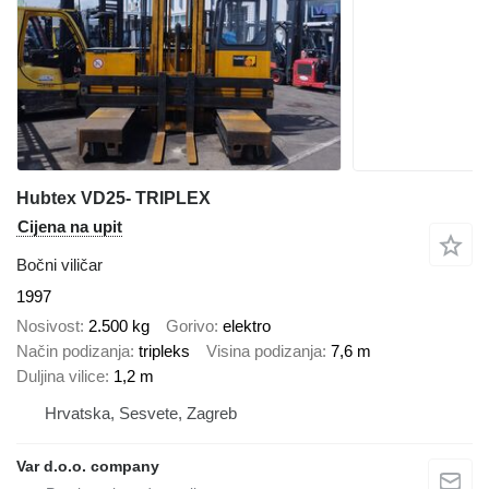
Hubtex VD25- TRIPLEX
Cijena na upit
Bočni viličar
1997
Nosivost
2.500 kg
Gorivo
elektro
Način podizanja
tripleks
Visina podizanja
7,6 m
Duljina vilice
1,2 m
Hrvatska, Sesvete, Zagreb
Var d.o.o. company