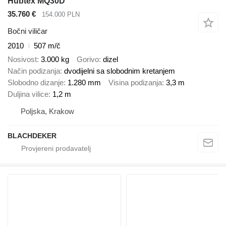
Hubtex MQ30D
35.760 €
154.000 PLN
Bočni viličar
2010
507 m/č
Nosivost
3.000 kg
Gorivo
dizel
Način podizanja
dvodijelni sa slobodnim kretanjem
Slobodno dizanje
1.280 mm
Visina podizanja
3,3 m
Duljina vilice
1,2 m
Poljska, Krakow
BLACHDEKER