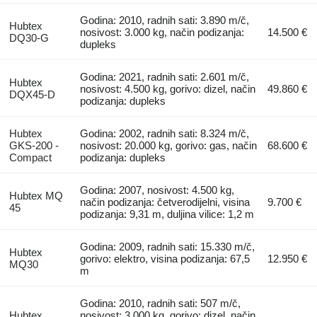
Godina: 2010, radnih sati: 3.890 m/č,
Hubtex
nosivost: 3.000 kg, način podizanja:
14.500 €
DQ30-G
dupleks
Godina: 2021, radnih sati: 2.601 m/č,
Hubtex
nosivost: 4.500 kg, gorivo: dizel, način
49.860 €
DQX45-D
podizanja: dupleks
Hubtex
Godina: 2002, radnih sati: 8.324 m/č,
GKS-200 -
nosivost: 20.000 kg, gorivo: gas, način
68.600 €
Compact
podizanja: dupleks
Godina: 2007, nosivost: 4.500 kg,
Hubtex MQ
način podizanja: četverodijelni, visina
9.700 €
45
podizanja: 9,31 m, duljina vilice: 1,2 m
Godina: 2009, radnih sati: 15.330 m/č,
Hubtex
gorivo: elektro, visina podizanja: 67,5
12.950 €
MQ30
m
Godina: 2010, radnih sati: 507 m/č,
Hubtex
nosivost: 3.000 kg, gorivo: dizel, način