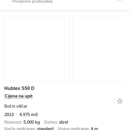
Hubtex S50 D
Cijena na upit
Bočni viličar
2013
4.975 m/č
Nosivost
5.000 kg
Gorivo
dizel
Način podizanja
standard
Visina podizanja
4 m