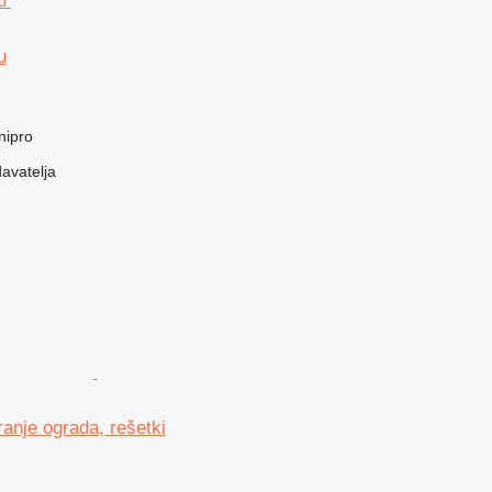
u
nipro
davatelja
ranje ograda, rešetki