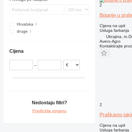
2
Bojanje u prah
Hrvatska
Cijena na upit
Usluga farbanja
druge
Ukrajina, m.D
Ukrajina
Avers-Agro
Kontaktirajte pro
Cijena
–
Nedostaju filtri?
2
Predložite izmjenu
Praškasto laki
Cijena na upit
Usluga farbanja