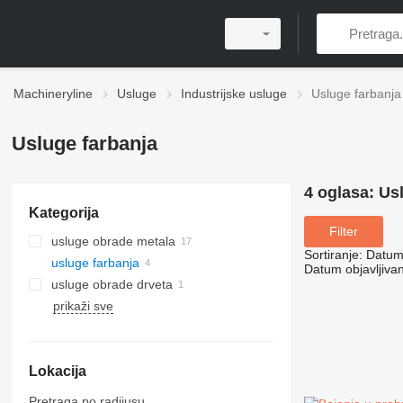
Machineryline
Usluge
Industrijske usluge
Usluge farbanja
Usluge farbanja
4 oglasa:
Usl
Kategorija
Filter
usluge obrade metala
Sortiranje
:
Datum 
usluge farbanja
Datum objavljivan
usluge obrade drveta
prikaži sve
Lokacija
Pretraga po radijusu