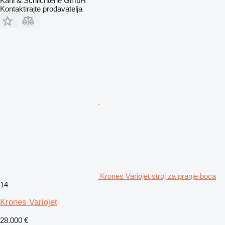
Kahl & Schlichterle GmbH
Kontaktirajte prodavatelja
Krones Variojet stroj za pranje boca
14
Krones Variojet
28.000 €