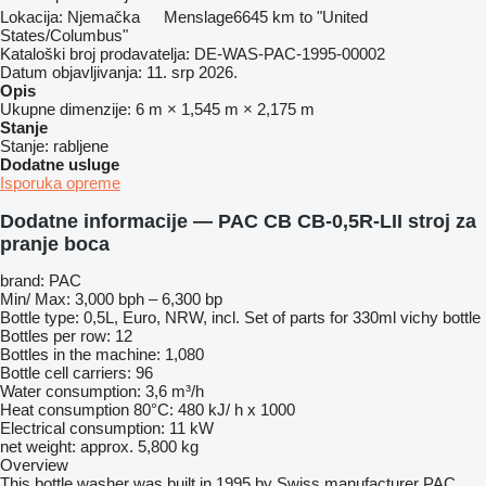
Lokacija:
Njemačka
Menslage
6645 km to "United
States/Columbus"
Kataloški broj prodavatelja:
DE-WAS-PAC-1995-00002
Datum objavljivanja:
11. srp 2026.
Opis
Ukupne dimenzije:
6 m × 1,545 m × 2,175 m
Stanje
Stanje:
rabljene
Dodatne usluge
Isporuka opreme
Dodatne informacije — PAC CB CB-0,5R-LII stroj za
pranje boca
brand: PAC
Min/ Max: 3,000 bph – 6,300 bp
Bottle type: 0,5L, Euro, NRW, incl. Set of parts for 330ml vichy bottle
Bottles per row: 12
Bottles in the machine: 1,080
Bottle cell carriers: 96
Water consumption: 3,6 m³/h
Heat consumption 80°C: 480 kJ/ h x 1000
Electrical consumption: 11 kW
net weight: approx. 5,800 kg
Overview
This bottle washer was built in 1995 by Swiss manufacturer PAC.