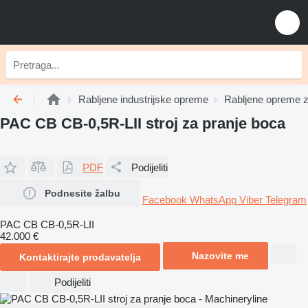
Rabljene industrijske opreme
Rabljene opreme z
PAC CB CB-0,5R-LII stroj za pranje boca
PDF
Podijeliti
Podnesite žalbu
Facebook
WhatsApp
Viber
Telegram
PAC CB CB-0,5R-LII
42.000 €
Nazovite me
Kontaktirajte prodavatelja
Podijeliti