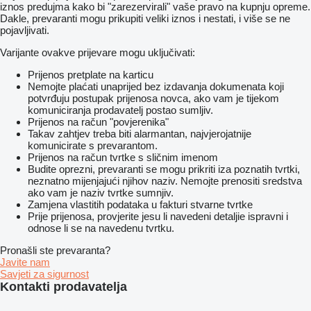
iznos predujma kako bi "zarezervirali" vaše pravo na kupnju opreme.
Dakle, prevaranti mogu prikupiti veliki iznos i nestati, i više se ne
pojavljivati.
Varijante ovakve prijevare mogu uključivati:
Prijenos pretplate na karticu
Nemojte plaćati unaprijed bez izdavanja dokumenata koji
potvrđuju postupak prijenosa novca, ako vam je tijekom
komuniciranja prodavatelj postao sumljiv.
Prijenos na račun "povjerenika"
Takav zahtjev treba biti alarmantan, najvjerojatnije
komunicirate s prevarantom.
Prijenos na račun tvrtke s sličnim imenom
Budite oprezni, prevaranti se mogu prikriti iza poznatih tvrtki,
neznatno mijenjajući njihov naziv. Nemojte prenositi sredstva
ako vam je naziv tvrtke sumnjiv.
Zamjena vlastitih podataka u fakturi stvarne tvrtke
Prije prijenosa, provjerite jesu li navedeni detaljie ispravni i
odnose li se na navedenu tvrtku.
Pronašli ste prevaranta?
Javite nam
Savjeti za sigurnost
Kontakti prodavatelja