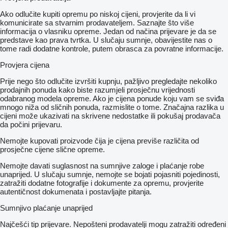
Ako odlučite kupiti opremu po niskoj cijeni, provjerite da li vi
komunicirate sa stvarnim prodavateljem. Saznajte što više
informacija o vlasniku opreme. Jedan od načina prijevare je da se
predstave kao prava tvrtka. U slučaju sumnje, obavijestite nas o
tome radi dodatne kontrole, putem obrasca za povratne informacije.
Provjera cijena
Prije nego što odlučite izvršiti kupnju, pažljivo pregledajte nekoliko
prodajnih ponuda kako biste razumjeli prosječnu vrijednosti
odabranog modela opreme. Ako je cijena ponude koju vam se sviđa
mnogo niža od sličnih ponuda, razmislite o tome. Značajna razlika u
cijeni može ukazivati ​​na skrivene nedostatke ili pokušaj prodavača
da počini prijevaru.
Nemojte kupovati proizvode čija je cijena previše različita od
prosječne cijene slične opreme.
Nemojte davati suglasnost na sumnjive zaloge i plaćanje robe
unaprijed. U slučaju sumnje, nemojte se bojati pojasniti pojedinosti,
zatražiti dodatne fotografije i dokumente za opremu, provjerite
autentičnost dokumenata i postavljajte pitanja.
Sumnjivo plaćanje unaprijed
Najčešći tip prijevare. Nepošteni prodavatelji mogu zatražiti određeni