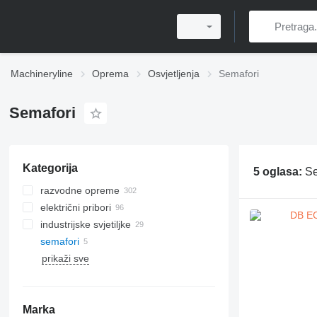
Machineryline
Oprema
Osvjetljenja
Semafori
Semafori
Kategorija
5 oglasa:
Se
razvodne opreme
električni pribori
industrijske svjetiljke
optički kabelovi
semafori
industrijski kablovi
prikaži sve
produžni kablovi
utičnice
sijalice
Marka
kabelski mostovi