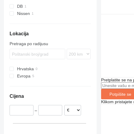
strujni utikači
DB
grla za sijalice
Nissen
Lokacija
Pretraga po radijusu
Hrvatska
Evropa
Pretplatite se na
Njemačka
Italija
Potpišite se
Cijena
Klikom pristajet
–