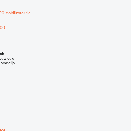
00
ńsk
. z o. o.
davatelja