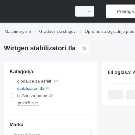
Machineryline
Građevinski strojevi
Opreme za izgradnju pute
Wirtgen stabilizatori tla
Kategorija
64 oglasa:
W
glodalice za asfalt
stabilizatori tla
finišeri za beton
prikaži sve
asfaltni finišeri gusjeničari
asfaltni finišeri točkaši
Marka