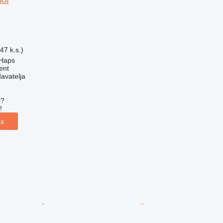
40I
47 k.s.)
 Haps
ent
davatelja
u?
!
as