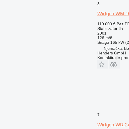
3
Wirtgen WM 1
119.000 €
Bez P
Stabilizator tla
2001
126 m/č
Snaga
165 kW (2
Njemačka, Bo
Henders GmbH
Kontaktirajte pro
7
Wirtgen WR 2