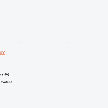
000
la (NA)
davatelja