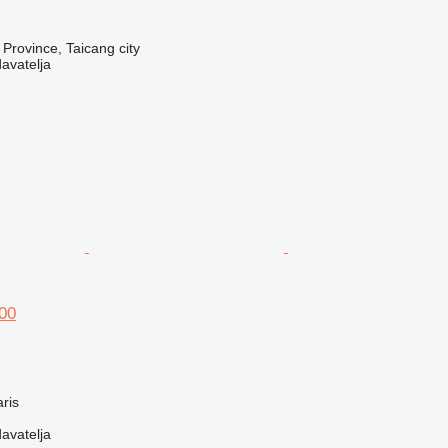
 Province, Taicang city
davatelja
00
ris
davatelja