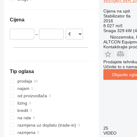
Wirtgen WR 2
Ujedinjeno Kraljevstvo
Malezija
Ukrajina
Cijena na upit
Poljska
Južna Afrika
Stabilizator tla
Cijena
2016
Francuska
8.027 m/č
Litvanija
Snaga
329 kW (4
–
Italija
Nizozemska,
ALTCON Equipm
Španjolska
Kontaktirajte pro
prikaži sve
Prodajete tehnik
Učinite to s nama
Tip oglasa
Objavite ogl
prodaja
najam
od proizvođača
lizing
kredit
na rate
razmjena uz doplatu (trade-in)
25
razmjena
VIDEO