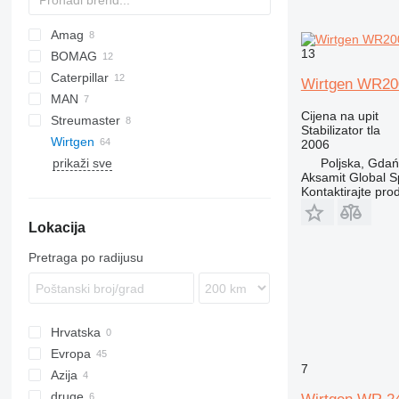
Amag
13
BOMAG
Caterpillar
MPH
Wirtgen WR20
MAN
350
Cijena na upit
Streumaster
RM
TGS
8727
Arocs
T-series
SBF
Stabilizator tla
Wirtgen
2006
prikaži sve
KMA
Poljska, Gda
Aksamit Global Sp
SW
KMA 200
Kontaktirajte pro
WR
SW 3
Lokacija
WS
SW 16
WR 250
WR 2000
WS 220
Pretraga po radijusu
WR 2400
WS 250
WR 2500
WR 4200
Hrvatska
Evropa
7
Azija
Njemačka
druge
Nizozemska
Kina