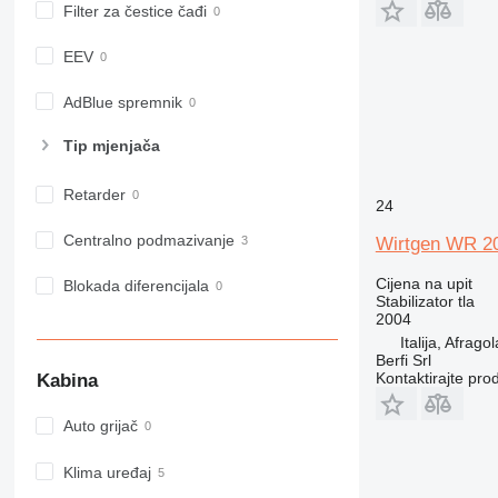
Filter za čestice čađi
EEV
AdBlue spremnik
Tip mјenjača
Retarder
24
Centralno podmazivanje
Wirtgen WR 2
Cijena na upit
Blokada diferencijala
Stabilizator tla
2004
Italija, Afrago
Berfi Srl
Kontaktirajte pro
Kabina
Auto grijač
Klima uređaj