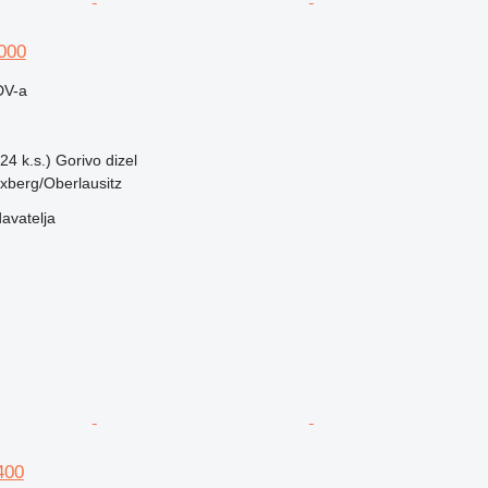
000
DV-a
24 k.s.)
Gorivo
dizel
xberg/Oberlausitz
davatelja
400