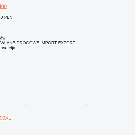
400
00 PLN
zów
OWLANE-DROGOWE IMPORT EXPORT
davatelja
000XL