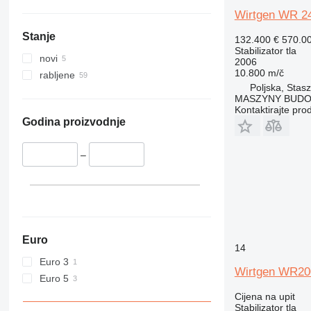
Wirtgen WR 2
Stanje
132.400 €
570.0
Stabilizator tla
novi
2006
10.800 m/č
rabljene
Poljska, Stas
MASZYNY BUD
Kontaktirajte pro
Godina proizvodnje
–
Euro
14
Euro 3
Wirtgen WR2
Euro 5
Cijena na upit
Stabilizator tla