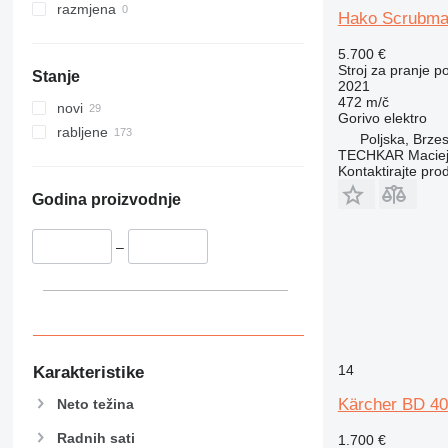
razmjena
Hako Scrubma
5.700 €
Stroj za pranje 
Stanje
2021
472 m/č
novi
Gorivo
elektro
rabljene
Poljska, Brze
TECHKAR Maciej
Kontaktirajte pro
Godina proizvodnje
–
14
Karakteristike
Kärcher BD 40
Neto težina
Radnih sati
1.700 €