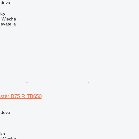
podova
sko
 Wiecha
davatelja
ster B75 R TB650
podova
sko
 Wiecha