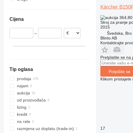
Nizozemska
Ujedinjeni Arapski Emirati
Čile
Kärcher B150
Danska
Ukrajina
364,80
Cijena
Italija
Stroj za pranje 
2015
Belgija
–
Švedska, Bro
Ujedinjeno Kraljevstvo
Blinto AB
Švedska
Kontaktirajte pro
prikaži sve
Pretplatite se na
Tip oglasa
Potpišite se
prodaja
Klikom pristajet
najam
aukcija
od proizvođača
lizing
kredit
na rate
17
razmjena uz doplatu (trade-in)