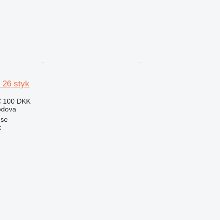
- 26 styk
€
100 DKK
podova
øse
k