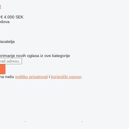
R
 €
4.000 SEK
podova
davatelja
 primanje novih oglasa iz ove kategorije
e na našu
politiku privatnosti
i
korisnički ugovor
.