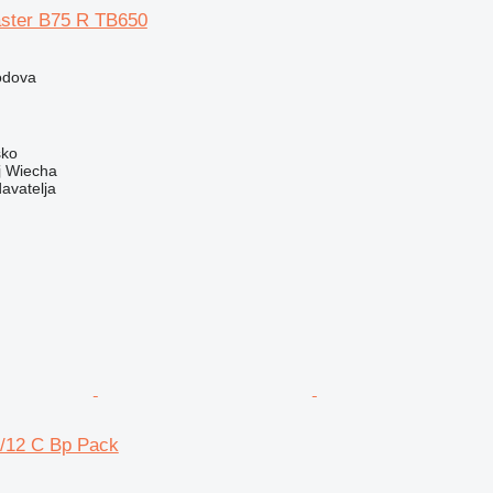
ster B75 R TB650
podova
sko
 Wiecha
davatelja
/12 C Bp Pack