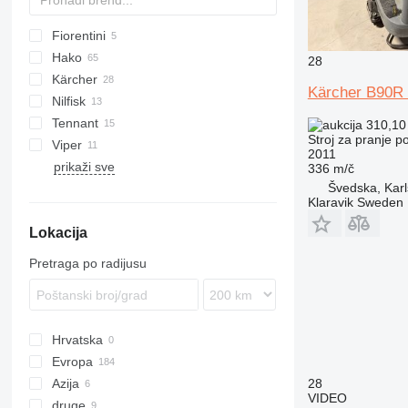
Fiorentini
100
Hako
1100
28
Kärcher
Hakomatic B
Kärcher B90R 
Nilfisk
Scrubmaster
B-series
Tennant
SC
310,10
Stroj za pranje 
Viper
5680
2011
prikaži sve
7300
336 m/č
Švedska, Karl
M-series
Klaravik Sweden
T-series
Lokacija
Pretraga po radijusu
Hrvatska
Evropa
Azija
Poljska
28
VIDEO
druge
Njemačka
Uzbekistan