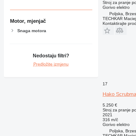
Stroj za pranje 
Gorivo
elektro
Poljska, Brze
TECHKAR Maciej
Motor, mjenjač
Kontaktirajte pro
Snaga motora
Nedostaju filtri?
Predložite izmjenu
17
Hako Scrubma
5.250 €
Stroj za pranje 
2021
316 m/č
Gorivo
elektro
Poljska, Brze
TECHKAR Maciej