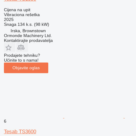
Cijena na upit
Vibraciona rešetka
2025
Snaga
134 k.s. (98 kW)
Irska, Brownstown
Ormonde Machinery Ltd.
Kontaktirajte prodavatelja
Prodajete tehniku?
Učinite to s nama!
Objavite oglas
6
Tesab TS3600