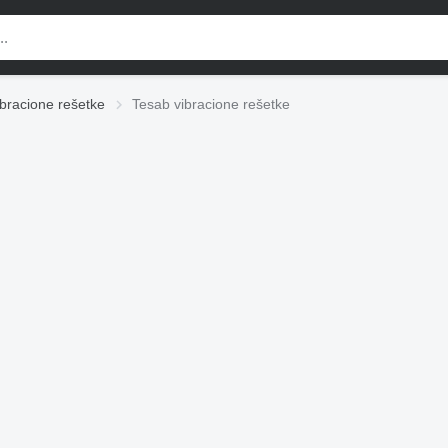
ibracione rešetke
Tesab vibracione rešetke