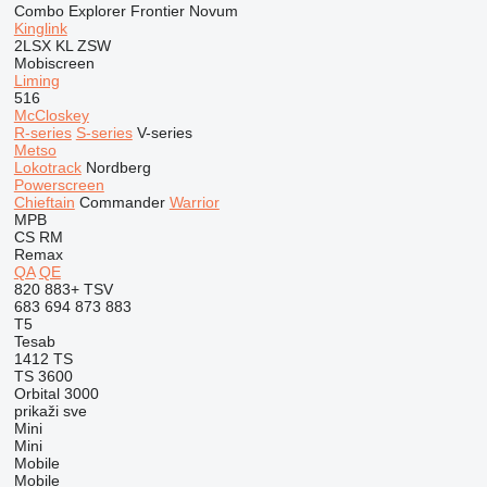
Combo
Explorer
Frontier
Novum
Kinglink
2LSX
KL
ZSW
Mobiscreen
Liming
516
McCloskey
R-series
S-series
V-series
Metso
Lokotrack
Nordberg
Powerscreen
Chieftain
Commander
Warrior
MPB
CS
RM
Remax
QA
QE
820
883+
TSV
683
694
873
883
T5
Tesab
1412
TS
TS 3600
Orbital 3000
prikaži sve
Mini
Mini
Mobile
Mobile