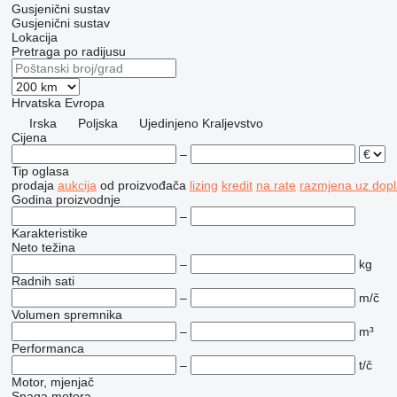
Gusjenični sustav
Gusjenični sustav
Lokacija
Pretraga po radijusu
Hrvatska
Evropa
Irska
Poljska
Ujedinjeno Kraljevstvo
Cijena
–
Tip oglasa
prodaja
aukcija
od proizvođača
lizing
kredit
na rate
razmjena uz dopla
Godina proizvodnje
–
Karakteristike
Neto težina
–
kg
Radnih sati
–
m/č
Volumen spremnika
–
m³
Performanca
–
t/č
Motor, mjenjač
Snaga motora