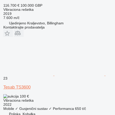
116.700 €
100.000 GBP
Vibraciona rešetka
2019
7.600 m/č
Ujedinjeno Kraljevstvo, Billingham
Kontaktirajte prodavatelja
23
Tesab TS3600
100 €
Vibraciona rešetka
2022
Mobile
✓
Gusjenični sustav
✓
Performanca
650 t/č
Poljska, Kobyłka