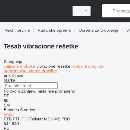
Machineryline
Rudarske opreme
Opreme za drobljenje
V
Tesab vibracione rešetke
Kategorija
čeljusne drobilice
vibracione rešetke
konusne drobilice
horizontalne udarne drobilice
prikaži sve
Marka
Po ovom zahtjevu ništa nije pronađeno
DF
60
SM
E-series
S-series
FABO
FTB
FTI
FTS
Fullstar
MCK
ME
PRO
542
640
PC