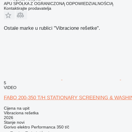
APU SPÓŁKA Z OGRANICZONĄ ODPOWIEDZIALNOŚCIĄ
Kontaktirajte prodavatelja
Ostale marke u rublici "Vibracione rešetke".
5
VIDEO
FABO 200-350 T/H STATIONARY SCREENING & WASHI
Cijena na upit
Vibraciona rešetka
2026
Stanje
novi
Gorivo
elektro
Performanca
350 t/č