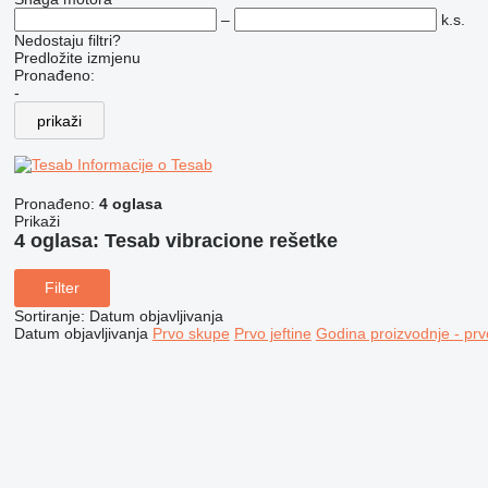
–
k.s.
Nedostaju filtri?
Predložite izmjenu
Pronađeno:
-
prikaži
Informacije o Tesab
Pronađeno:
4 oglasa
Prikaži
4 oglasa:
Tesab vibracione rešetke
Filter
Sortiranje
:
Datum objavljivanja
Datum objavljivanja
Prvo skupe
Prvo jeftine
Godina proizvodnje - prv