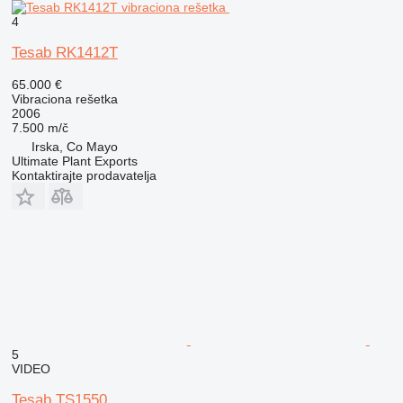
4
Tesab RK1412T
65.000 €
Vibraciona rešetka
2006
7.500 m/č
Irska, Co Mayo
Ultimate Plant Exports
Kontaktirajte prodavatelja
5
VIDEO
Tesab TS1550