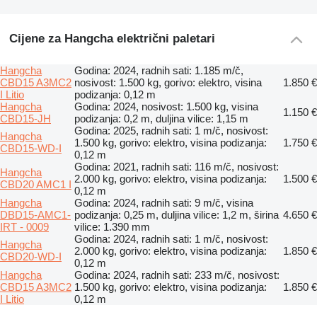
Cijene za Hangcha električni paletari
Hangcha
Godina: 2024, radnih sati: 1.185 m/č,
CBD15 A3MC2
nosivost: 1.500 kg, gorivo: elektro, visina
1.850 €
I Litio
podizanja: 0,12 m
Hangcha
Godina: 2024, nosivost: 1.500 kg, visina
1.150 €
CBD15-JH
podizanja: 0,2 m, duljina vilice: 1,15 m
Godina: 2025, radnih sati: 1 m/č, nosivost:
Hangcha
1.500 kg, gorivo: elektro, visina podizanja:
1.750 €
CBD15-WD-I
0,12 m
Godina: 2021, radnih sati: 116 m/č, nosivost:
Hangcha
2.000 kg, gorivo: elektro, visina podizanja:
1.500 €
CBD20 AMC1 I
0,12 m
Hangcha
Godina: 2024, radnih sati: 9 m/č, visina
DBD15-AMC1-
podizanja: 0,25 m, duljina vilice: 1,2 m, širina
4.650 €
IRT - 0009
vilice: 1.390 mm
Godina: 2024, radnih sati: 1 m/č, nosivost:
Hangcha
2.000 kg, gorivo: elektro, visina podizanja:
1.850 €
CBD20-WD-I
0,12 m
Hangcha
Godina: 2024, radnih sati: 233 m/č, nosivost:
CBD15 A3MC2
1.500 kg, gorivo: elektro, visina podizanja:
1.850 €
I Litio
0,12 m