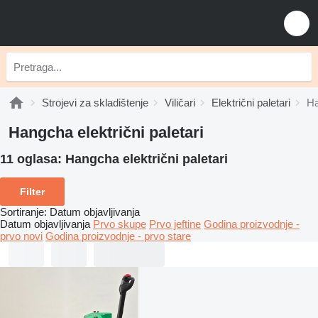
Strojevi za skladištenje
Viličari
Električni paletari
Ha
Hangcha električni paletari
11 oglasa:
Hangcha električni paletari
Filter
Sortiranje
:
Datum objavljivanja
Datum objavljivanja
Prvo skupe
Prvo jeftine
Godina proizvodnje -
prvo novi
Godina proizvodnje - prvo stare