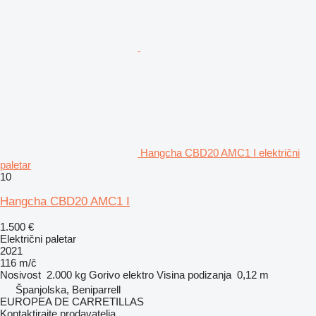
Hangcha CBD20 AMC1 I električni
paletar
10
Hangcha CBD20 AMC1 I
1.500 €
Električni paletar
2021
116 m/č
Nosivost
2.000 kg
Gorivo
elektro
Visina podizanja
0,12 m
Španjolska, Beniparrell
EUROPEA DE CARRETILLAS
Kontaktirajte prodavatelja