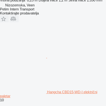
Visina podizanja
0,25 m
Duljina vilice
1,2 m
Širina vilice
1.390 mm
Nizozemska, Veen
Petim Intern Transport
Kontaktirajte prodavatelja
Hangcha CBD15-WD-I električni
paletar
10