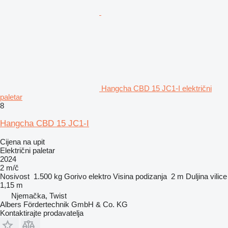
Hangcha CBD 15 JC1-I električni
paletar
8
Hangcha CBD 15 JC1-I
Cijena na upit
Električni paletar
2024
2 m/č
Nosivost
1.500 kg
Gorivo
elektro
Visina podizanja
2 m
Duljina vilice
1,15 m
Njemačka, Twist
Albers Fördertechnik GmbH & Co. KG
Kontaktirajte prodavatelja