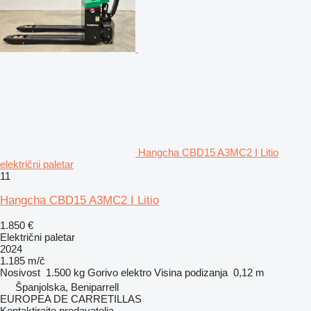
Hangcha CBD15 A3MC2 I Litio
električni paletar
11
Hangcha CBD15 A3MC2 I Litio
1.850 €
Električni paletar
2024
1.185 m/č
Nosivost
1.500 kg
Gorivo
elektro
Visina podizanja
0,12 m
Španjolska, Beniparrell
EUROPEA DE CARRETILLAS
Kontaktirajte prodavatelja