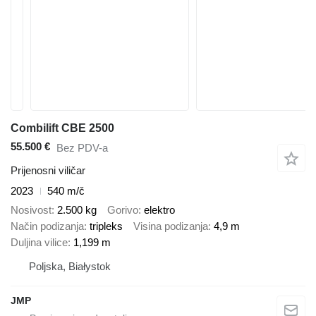
Combilift CBE 2500
55.500 €
Bez PDV-a
Prijenosni viličar
2023
540 m/č
Nosivost
2.500 kg
Gorivo
elektro
Način podizanja
tripleks
Visina podizanja
4,9 m
Duljina vilice
1,199 m
Poljska, Białystok
JMP