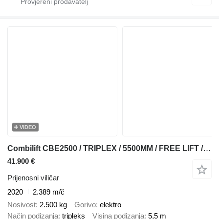
VIDEO
Combilift CBE2500 / TRIPLEX / 5500MM / FREE LIFT / ELECTRIC DRIVE / ONLY 2
41.900 €
Prijenosni viličar
2020
2.389 m/č
Nosivost
2.500 kg
Gorivo
elektro
Način podizanja
tripleks
Visina podizanja
5,5 m