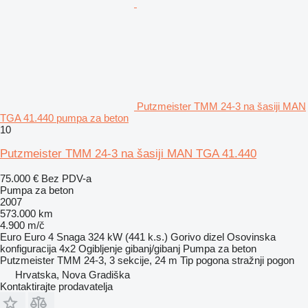
Putzmeister TMM 24-3 na šasiji MAN
TGA 41.440 pumpa za beton
10
Putzmeister TMM 24-3 na šasiji MAN TGA 41.440
75.000 €
Bez PDV-a
Pumpa za beton
2007
573.000 km
4.900 m/č
Euro
Euro 4
Snaga
324 kW (441 k.s.)
Gorivo
dizel
Osovinska
konfiguracija
4x2
Ogibljenje
gibanj/gibanj
Pumpa za beton
Putzmeister TMM 24-3, 3 sekcije, 24 m
Tip pogona
stražnji pogon
Hrvatska, Nova Gradiška
Kontaktirajte prodavatelja