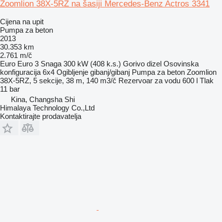
Zoomlion 38X-5RZ na šasiji Mercedes-Benz Actros 3341
Cijena na upit
Pumpa za beton
2013
30.353 km
2.761 m/č
Euro
Euro 3
Snaga
300 kW (408 k.s.)
Gorivo
dizel
Osovinska
konfiguracija
6x4
Ogibljenje
gibanj/gibanj
Pumpa za beton
Zoomlion
38X-5RZ, 5 sekcije, 38 m, 140 m3/č
Rezervoar za vodu
600 l
Tlak
11 bar
Kina, Changsha Shi
Himalaya Technology Co.,Ltd
Kontaktirajte prodavatelja