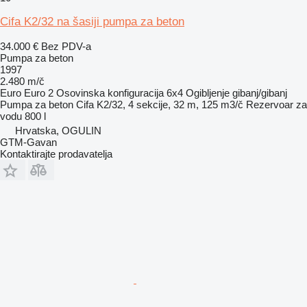
Cifa K2/32 na šasiji pumpa za beton
34.000 €
Bez PDV-a
Pumpa za beton
1997
2.480 m/č
Euro
Euro 2
Osovinska konfiguracija
6x4
Ogibljenje
gibanj/gibanj
Pumpa za beton
Cifa K2/32, 4 sekcije, 32 m, 125 m3/č
Rezervoar za
vodu
800 l
Hrvatska, OGULIN
GTM-Gavan
Kontaktirajte prodavatelja