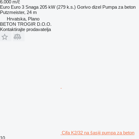
6.000 m/č
Euro
Euro 3
Snaga
205 kW (279 k.s.)
Gorivo
dizel
Pumpa za beton
Putzmeister, 24 m
Hrvatska, Plano
BETON TROGIR D.O.O.
Kontaktirajte prodavatelja
Cifa K2/32 na šasiji pumpa za beton
10