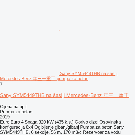
Sany SYM5449THB na šasiji
Mercedes-Benz 年三一重工 pumpa za beton
7
Sany SYM5449THB na šasiji Mercedes-Benz 年三一重工
Cijena na upit
Pumpa za beton
2019
Euro
Euro 4
Snaga
320 kW (435 k.s.)
Gorivo
dizel
Osovinska
konfiguracija
8x4
Ogibljenje
gibanj/gibanj
Pumpa za beton
Sany
SYM5449THB, 6 sekcije, 56 m, 170 m3/č
Rezervoar za vodu