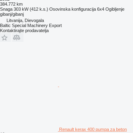
384.772 km
Snaga
303 kW (412 k.s.)
Osovinska konfiguracija
6x4
Ogibljenje
gibanj/gibanj
Litvanija, Dievogala
Baltic Special Machinery Export
Kontaktirajte prodavatelja
Renault kerax 400 pumpa za beton