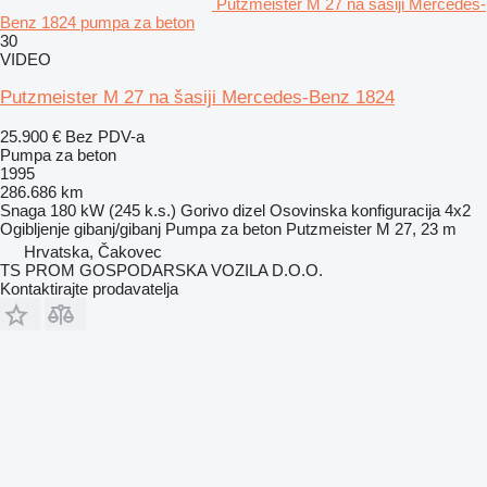
Putzmeister M 27 na šasiji Mercedes-
Benz 1824 pumpa za beton
30
VIDEO
Putzmeister M 27 na šasiji Mercedes-Benz 1824
25.900 €
Bez PDV-a
Pumpa za beton
1995
286.686 km
Snaga
180 kW (245 k.s.)
Gorivo
dizel
Osovinska konfiguracija
4x2
Ogibljenje
gibanj/gibanj
Pumpa za beton
Putzmeister M 27, 23 m
Hrvatska, Čakovec
TS PROM GOSPODARSKA VOZILA D.O.O.
Kontaktirajte prodavatelja