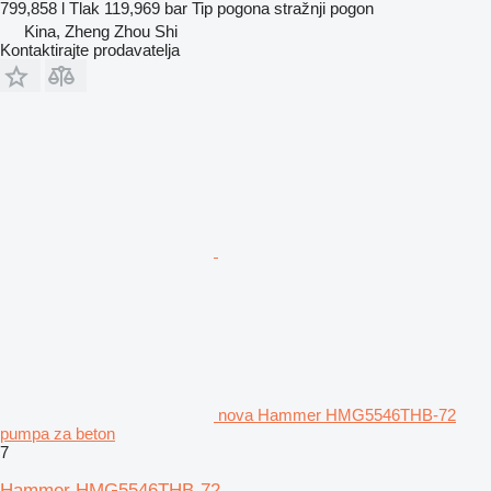
799,858 l
Tlak
119,969 bar
Tip pogona
stražnji pogon
Kina, Zheng Zhou Shi
Kontaktirajte prodavatelja
nova Hammer HMG5546THB-72
pumpa za beton
7
Hammer HMG5546THB-72