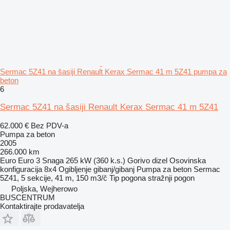
Sermac 5Z41 na šasiji Renault Kerax Sermac 41 m 5Z41 pumpa za
beton
6
Sermac 5Z41 na šasiji Renault Kerax Sermac 41 m 5Z41
62.000 €
Bez PDV-a
Pumpa za beton
2005
266.000 km
Euro
Euro 3
Snaga
265 kW (360 k.s.)
Gorivo
dizel
Osovinska
konfiguracija
8x4
Ogibljenje
gibanj/gibanj
Pumpa za beton
Sermac
5Z41, 5 sekcije, 41 m, 150 m3/č
Tip pogona
stražnji pogon
Poljska, Wejherowo
BUSCENTRUM
Kontaktirajte prodavatelja