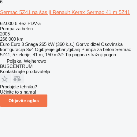
6
Sermac 5Z41 na šasiji Renault Kerax Sermac 41 m 5Z41
62.000 €
Bez PDV-a
Pumpa za beton
2005
266.000 km
Euro
Euro 3
Snaga
265 kW (360 k.s.)
Gorivo
dizel
Osovinska
konfiguracija
8x4
Ogibljenje
gibanj/gibanj
Pumpa za beton
Sermac
5Z41, 5 sekcije, 41 m, 150 m3/č
Tip pogona
stražnji pogon
Poljska, Wejherowo
BUSCENTRUM
Kontaktirajte prodavatelja
Prodajete tehniku?
Učinite to s nama!
Objavite oglas