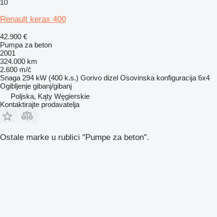
10
Renault kerax 400
42.900 €
Pumpa za beton
2001
324.000 km
2.600 m/č
Snaga
294 kW (400 k.s.)
Gorivo
dizel
Osovinska konfiguracija
6x4
Ogibljenje
gibanj/gibanj
Poljska, Kąty Węgierskie
Kontaktirajte prodavatelja
Ostale marke u rublici "Pumpe za beton".