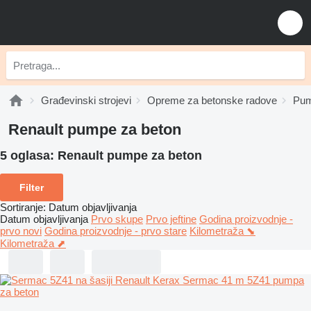
Građevinski strojevi
Opreme za betonske radove
Pum
Renault pumpe za beton
5 oglasa:
Renault pumpe za beton
Filter
Sortiranje
:
Datum objavljivanja
Datum objavljivanja
Prvo skupe
Prvo jeftine
Godina proizvodnje -
prvo novi
Godina proizvodnje - prvo stare
Kilometraža ⬊
Kilometraža ⬈