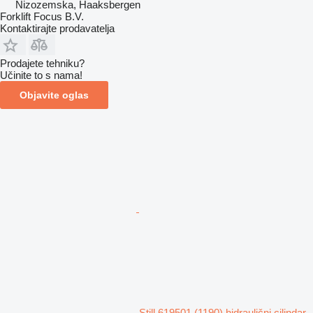
Nizozemska, Haaksbergen
Forklift Focus B.V.
Kontaktirajte prodavatelja
Prodajete tehniku?
Učinite to s nama!
Objavite oglas
Still 619501 (1190) hidraulični cilindar