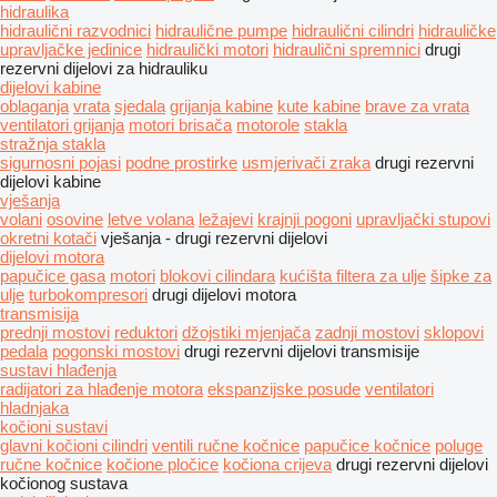
hidraulika
hidraulični razvodnici
hidraulične pumpe
hidraulični cilindri
hidrauličke
upravljačke jedinice
hidraulički motori
hidraulični spremnici
drugi
rezervni dijelovi za hidrauliku
dijelovi kabine
oblaganja
vrata
sjedala
grijanja kabine
kute kabine
brave za vrata
ventilatori grijanja
motori brisača
motorole
stakla
stražnja stakla
sigurnosni pojasi
podne prostirke
usmjerivači zraka
drugi rezervni
dijelovi kabine
vješanja
volani
osovine
letve volana
ležajevi
krajnji pogoni
upravljački stupovi
okretni kotači
vješanja - drugi rezervni dijelovi
dijelovi motora
papučice gasa
motori
blokovi cilindara
kućišta filtera za ulje
šipke za
ulje
turbokompresori
drugi dijelovi motora
transmisija
prednji mostovi
reduktori
džojstiki mjenjača
zadnji mostovi
sklopovi
pedala
pogonski mostovi
drugi rezervni dijelovi transmisije
sustavi hlađenja
radijatori za hlađenje motora
ekspanzijske posude
ventilatori
hladnjaka
kočioni sustavi
glavni kočioni cilindri
ventili ručne kočnice
papučice kočnice
poluge
ručne kočnice
kočione pločice
kočiona crijeva
drugi rezervni dijelovi
kočionog sustava