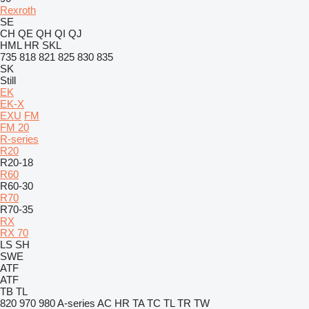
Rexroth
SE
CH
QE
QH
QI
QJ
HML
HR
SKL
735
818
821
825
830
835
SK
Still
EK
EK-X
EXU
FM
FM 20
R-series
R20
R20-18
R60
R60-30
R70
R70-35
RX
RX 70
LS
SH
SWE
ATF
ATF
TB
TL
820
970
980
A-series
AC
HR
TA
TC
TL
TR
TW