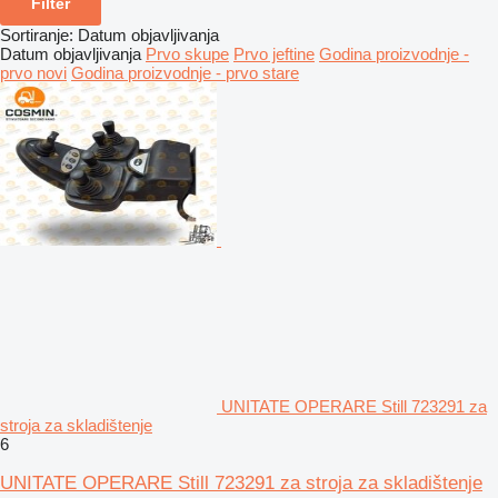
Filter
Sortiranje
:
Datum objavljivanja
Datum objavljivanja
Prvo skupe
Prvo jeftine
Godina proizvodnje -
prvo novi
Godina proizvodnje - prvo stare
UNITATE OPERARE Still 723291 za
stroja za skladištenje
6
UNITATE OPERARE Still 723291 za stroja za skladištenje