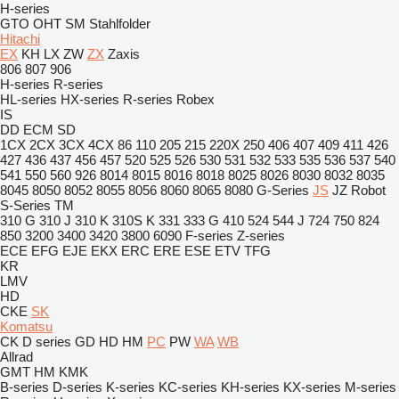
H-series
GTO
OHT
SM
Stahlfolder
Hitachi
EX
KH
LX
ZW
ZX
Zaxis
806
807
906
H-series
R-series
HL-series
HX-series
R-series
Robex
IS
DD
ECM
SD
1CX
2CX
3CX
4CX
86
110
205
215
220X
250
406
407
409
411
426
427
436
437
456
457
520
525
526
530
531
532
533
535
536
537
540
541
550
560
926
8014
8015
8016
8018
8025
8026
8030
8032
8035
8045
8050
8052
8055
8056
8060
8065
8080
G-Series
JS
JZ
Robot
S-Series
TM
310 G
310 J
310 K
310S K
331
333 G
410
524
544 J
724
750
824
850
3200
3400
3420
3800
6090
F-series
Z-series
ECE
EFG
EJE
EKX
ERC
ERE
ESE
ETV
TFG
KR
LMV
HD
CKE
SK
Komatsu
CK
D series
GD
HD
HM
PC
PW
WA
WB
Allrad
GMT
HM
KMK
B-series
D-series
K-series
KC-series
KH-series
KX-series
M-series