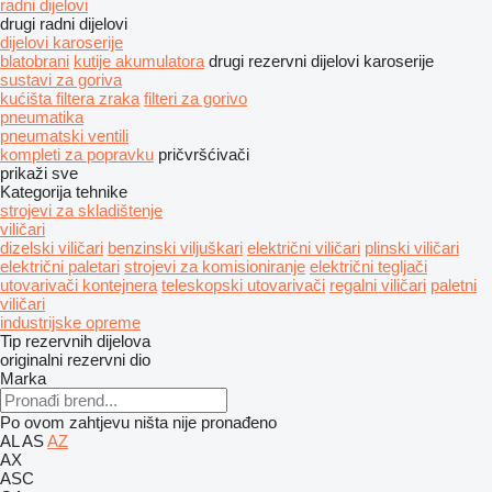
radni dijelovi
drugi radni dijelovi
dijelovi karoserije
blatobrani
kutije akumulatora
drugi rezervni dijelovi karoserije
sustavi za goriva
kućišta filtera zraka
filteri za gorivo
pneumatika
pneumatski ventili
kompleti za popravku
pričvršćivači
prikaži sve
Kategorija tehnike
strojevi za skladištenje
viličari
dizelski viličari
benzinski viljuškari
električni viličari
plinski viličari
električni paletari
strojevi za komisioniranje
električni tegljači
utovarivači kontejnera
teleskopski utovarivači
regalni viličari
paletni
viličari
industrijske opreme
Tip rezervnih dijelova
originalni rezervni dio
Marka
Po ovom zahtjevu ništa nije pronađeno
AL
AS
AZ
AX
ASC