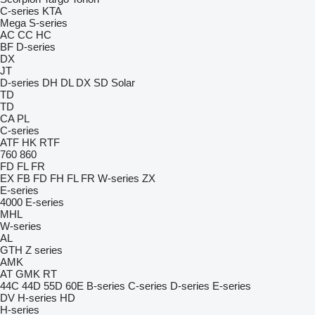
C-series
KTA
Mega
S-series
AC
CC
HC
BF
D-series
DX
JT
D-series
DH
DL
DX
SD
Solar
TD
TD
CA
PL
C-series
ATF
HK
RTF
760
860
FD
FL
FR
EX
FB
FD
FH
FL
FR
W-series
ZX
E-series
4000
E-series
MHL
W-series
AL
GTH
Z series
AMK
AT
GMK
RT
44C
44D
55D
60E
B-series
C-series
D-series
E-series
DV
H-series
HD
H-series