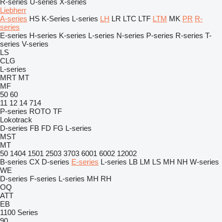
R-series
U-series
X-series
Liebherr
A-series
HS
K-Series
L-series
LH
LR
LTC
LTF
LTM
MK
PR
R-
series
E-series
H-series
K-series
L-series
N-series
P-series
R-series
T-
series
V-series
LS
CLG
L-series
MRT
MT
MF
50
60
11
12
14
714
P-series
ROTO
TF
Lokotrack
D-series
FB
FD
FG
L-series
MST
MT
50
1404
1501
2503
3703
6001
6002
12002
B-series
CX
D-series
E-series
L-series
LB
LM
LS
MH
NH
W-series
WE
D-series
F-series
L-series
MH
RH
OQ
ATT
EB
1100 Series
90