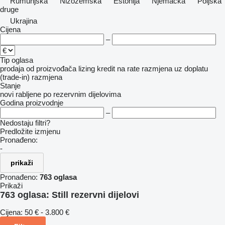
Rumunjska
Nizozemska
Estonija
Njemačka
Poljska
druge
Ukrajina
Cijena
–
Tip oglasa
prodaja
od proizvođača
lizing
kredit
na rate
razmjena uz doplatu
(trade-in)
razmjena
Stanje
novi
rabljene
po rezervnim dijelovima
Godina proizvodnje
–
Nedostaju filtri?
Predložite izmjenu
Pronađeno:
-
prikaži
Pronađeno:
763 oglasa
Prikaži
763 oglasa:
Still rezervni dijelovi
Cijena:
50 € - 3.800 €