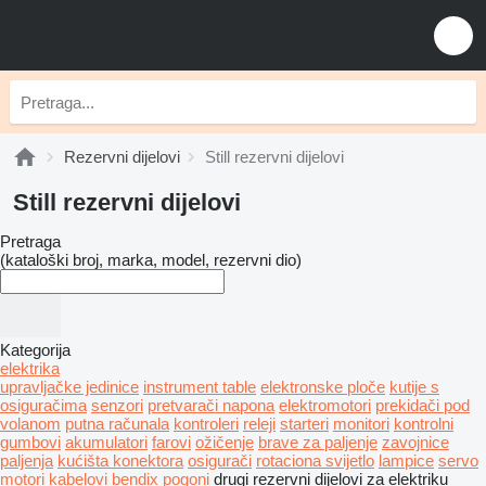
Rezervni dijelovi
Still rezervni dijelovi
Still rezervni dijelovi
Pretraga
(kataloški broj, marka, model, rezervni dio)
Kategorija
elektrika
upravljačke jedinice
instrument table
elektronske ploče
kutije s
osiguračima
senzori
pretvarači napona
elektromotori
prekidači pod
volanom
putna računala
kontroleri
releji
starteri
monitori
kontrolni
gumbovi
akumulatori
farovi
ožičenje
brave za paljenje
zavojnice
paljenja
kućišta konektora
osigurači
rotaciona svijetlo
lampice
servo
motori
kabelovi
bendix pogoni
drugi rezervni dijelovi za elektriku