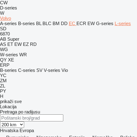
CW
D-series
W
Volvo
A-series
B-series
BL
BLC
BM
DD
EC
ECR
EW
G-series
L-series
SD
6870
AB
Super
AS
ET
EW
EZ
RD
WG
W-series
WR
QY
XE
ERP
B-series
C-series
SV
V-series
Vio
YC
ZM
ZL
PY
H
prikaži sve
Lokacija
Pretraga po radijusu
Hrvatska
Evropa