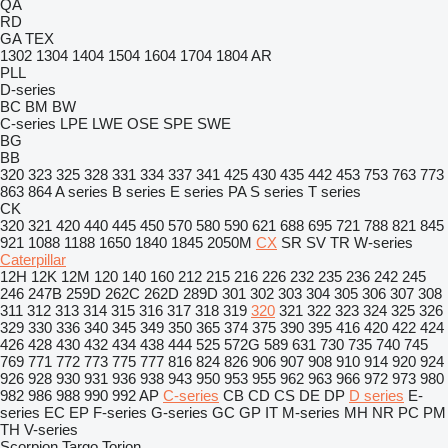
QA
RD
GA
TEX
1302
1304
1404
1504
1604
1704
1804
AR
PLL
D-series
BC
BM
BW
C-series
LPE
LWE
OSE
SPE
SWE
BG
BB
320
323
325
328
331
334
337
341
425
430
435
442
453
753
763
773
863
864
A series
B series
E series
PA
S series
T series
CK
320
321
420
440
445
450
570
580
590
621
688
695
721
788
821
845
921
1088
1188
1650
1840
1845
2050M
CX
SR
SV
TR
W-series
Caterpillar
12H
12K
12M
120
140
160
212
215
216
226
232
235
236
242
245
246
247B
259D
262C
262D
289D
301
302
303
304
305
306
307
308
311
312
313
314
315
316
317
318
319
320
321
322
323
324
325
326
329
330
336
340
345
349
350
365
374
375
390
395
416
420
422
424
426
428
430
432
434
438
444
525
572G
589
631
730
735
740
745
769
771
772
773
775
777
816
824
826
906
907
908
910
914
920
924
926
928
930
931
936
938
943
950
953
955
962
963
966
972
973
980
982
986
988
990
992
AP
C-series
CB
CD
CS
DE
DP
D series
E-
series
EC
EP
F-series
G-series
GC
GP
IT
M-series
MH
NR
PC
PM
TH
V-series
Scorpion
Targo
Torion