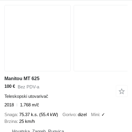
Manitou MT 625
100 €
Bez PDV-a
Teleskopski utovarivač
2018
1.768 m/č
Snaga
75.37 k.s. (55.4 kW)
Gorivo
dizel
Mini
✓
Brzina
25 km/h
Hrvatska, Zagreb, Rugvica