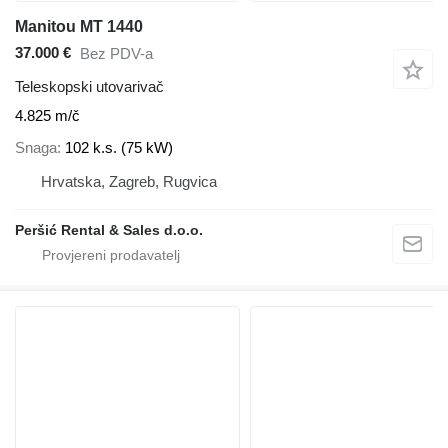
Manitou MT 1440
37.000 €
Bez PDV-a
Teleskopski utovarivač
4.825 m/č
Snaga
102 k.s. (75 kW)
Hrvatska, Zagreb, Rugvica
Peršić Rental & Sales d.o.o.