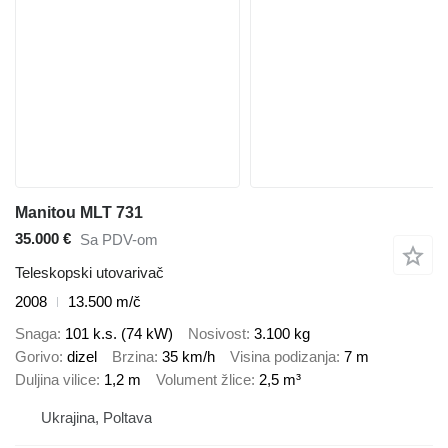
Manitou MLT 731
35.000 €
Sa PDV-om
Teleskopski utovarivač
2008
13.500 m/č
Snaga
101 k.s. (74 kW)
Nosivost
3.100 kg
Gorivo
dizel
Brzina
35 km/h
Visina podizanja
7 m
Duljina vilice
1,2 m
Volument žlice
2,5 m³
Ukrajina, Poltava