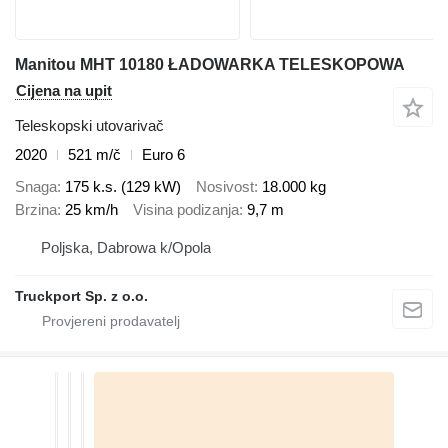
Manitou MHT 10180 ŁADOWARKA TELESKOPOWA
Cijena na upit
Teleskopski utovarivač
2020
521 m/č
Euro 6
Snaga
175 k.s. (129 kW)
Nosivost
18.000 kg
Brzina
25 km/h
Visina podizanja
9,7 m
Poljska, Dabrowa k/Opola
Truckport Sp. z o.o.