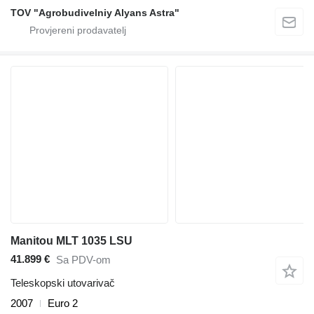
TOV "Agrobudivelniy Alyans Astra"
Manitou MLT 1035 LSU
41.899 €
Sa PDV-om
Teleskopski utovarivač
2007
Euro 2