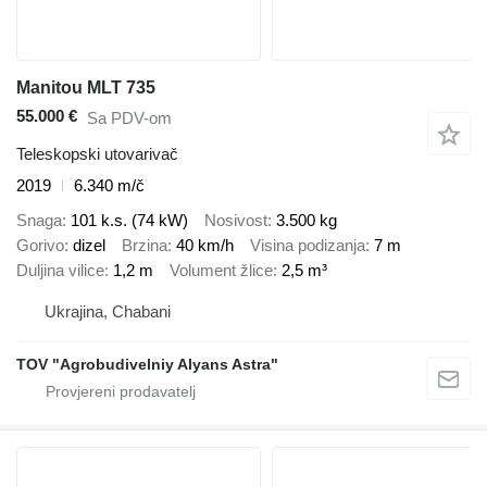
Manitou MLT 735
55.000 €
Sa PDV-om
Teleskopski utovarivač
2019
6.340 m/č
Snaga
101 k.s. (74 kW)
Nosivost
3.500 kg
Gorivo
dizel
Brzina
40 km/h
Visina podizanja
7 m
Duljina vilice
1,2 m
Volument žlice
2,5 m³
Ukrajina, Chabani
TOV "Agrobudivelniy Alyans Astra"