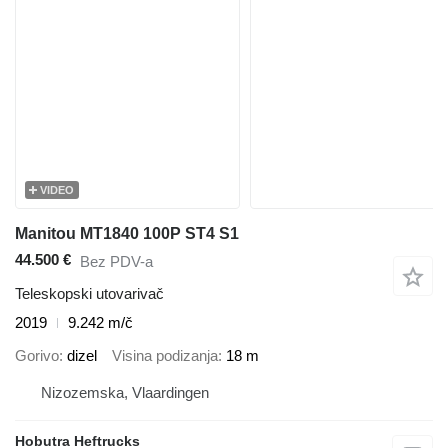
VIDEO
Manitou MT1840 100P ST4 S1
44.500 €
Bez PDV-a
Teleskopski utovarivač
2019
9.242 m/č
Gorivo
dizel
Visina podizanja
18 m
Nizozemska, Vlaardingen
Hobutra Heftrucks