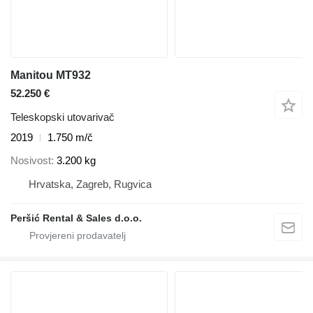
Manitou MT932
52.250 €
Teleskopski utovarivač
2019
1.750 m/č
Nosivost
3.200 kg
Hrvatska, Zagreb, Rugvica
Peršić Rental & Sales d.o.o.