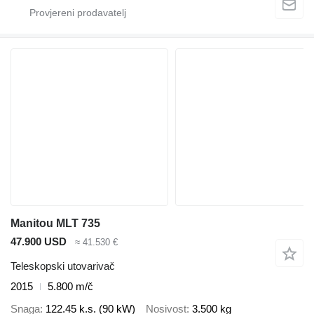
Manitou MLT 735
47.900 USD
≈ 41.530 €
Teleskopski utovarivač
2015
5.800 m/č
Snaga
122.45 k.s. (90 kW)
Nosivost
3.500 kg