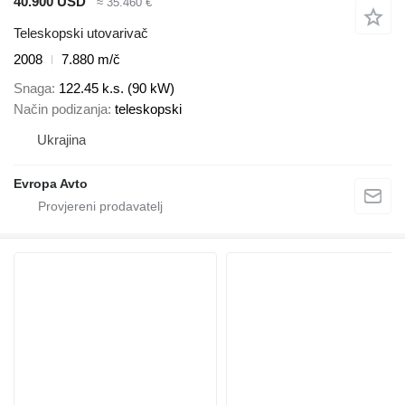
40.900 USD
≈ 35.460 €
Teleskopski utovarivač
2008
7.880 m/č
Snaga
122.45 k.s. (90 kW)
Način podizanja
teleskopski
Ukrajina
Evropa Avto