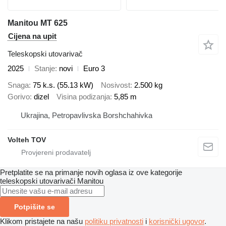
Manitou MT 625
Cijena na upit
Teleskopski utovarivač
2025
Stanje
novi
Euro 3
Snaga
75 k.s. (55.13 kW)
Nosivost
2.500 kg
Gorivo
dizel
Visina podizanja
5,85 m
Ukrajina, Petropavlivska Borshchahivka
Volteh TOV
Pretplatite se na primanje novih oglasa iz ove kategorije
teleskopski utovarivači
Manitou
Potpišite se
Klikom pristajete na našu
politiku privatnosti
i
korisnički ugovor
.