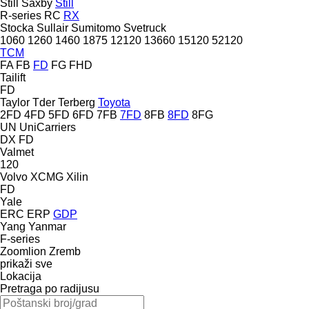
Still Saxby
Still
R-series
RC
RX
Stocka
Sullair
Sumitomo
Svetruck
1060
1260
1460
1875
12120
13660
15120
52120
TCM
FA
FB
FD
FG
FHD
Tailift
FD
Taylor
Tder
Terberg
Toyota
2FD
4FD
5FD
6FD
7FB
7FD
8FB
8FD
8FG
UN
UniCarriers
DX
FD
Valmet
120
Volvo
XCMG
Xilin
FD
Yale
ERC
ERP
GDP
Yang
Yanmar
F-series
Zoomlion
Zremb
prikaži sve
Lokacija
Pretraga po radijusu