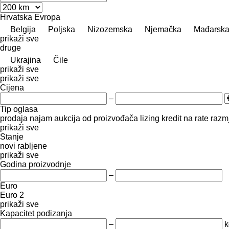
Hrvatska
Evropa
Belgija
Poljska
Nizozemska
Njemačka
Mađarsk
prikaži sve
druge
Ukrajina
Čile
prikaži sve
prikaži sve
Cijena
–
Tip oglasa
prodaja
najam
aukcija
od proizvođača
lizing
kredit
na rate
razmj
prikaži sve
Stanje
novi
rabljene
prikaži sve
Godina proizvodnje
–
Euro
Euro 2
prikaži sve
Kapacitet podizanja
–
k