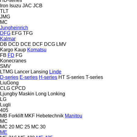
HD-series
Iron
Isuzu
JAC
JCB
TLT
JMG
MC
Jungheinrich
DFG
EFG
TFG
Kalmar
DB
DCD
DCE
DCF
DCG
LMV
Kargo
Kaup
Komatsu
FB
FD
FG
Konecranes
SMV
LTMG
Lancer
Lansing
Linde
D-series
E-series
H-series
HT
S-series
T-series
LiuGong
CLG
CPCD
Ljungby Maskin
Long
Lonking
LG
Lugli
405
MB Forklift
MKF Hebetechnik
Manitou
MC
MC 20
MC 25
MC 30
ME