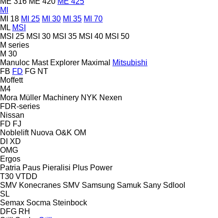
ME 316
ME 420
ME 425
MI
MI 18
MI 25
MI 30
MI 35
MI 70
ML
MSI
MSI 25
MSI 30
MSI 35
MSI 40
MSI 50
M series
M 30
Manuloc
Mast Explorer
Maximal
Mitsubishi
FB
FD
FG
NT
Moffett
M4
Mora
Müller Machinery
NYK
Nexen
FDR-series
Nissan
FD
FJ
Noblelift
Nuova
O&K
OM
DI
XD
OMG
Ergos
Patria
Paus
Pieralisi
Plus Power
T30
VTDD
SMV Konecranes
SMV
Samsung
Samuk
Sany
Sdlool
SL
Semax
Socma
Steinbock
DFG
RH