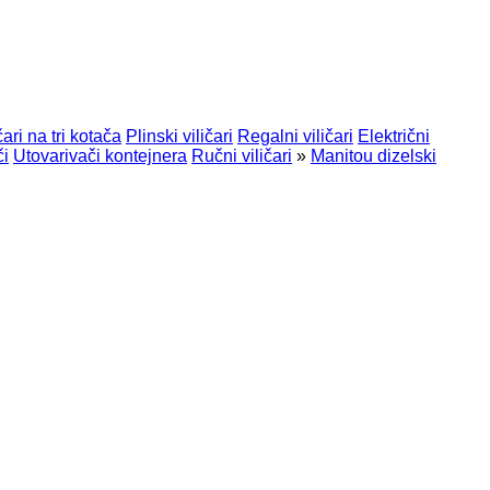
čari na tri kotača
Plinski viličari
Regalni viličari
Električni
či
Utovarivači kontejnera
Ručni viličari
»
Manitou dizelski