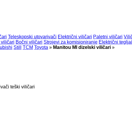
čari
Teleskopski utovarivači
Električni viličari
Paletni viličari
Vili
viličari
Bočni viličari
Strojevi za komisioniranje
Električni teglja
ubishi
Still
TCM
Toyota
»
Manitou MI dizelski viličari
»
ivači
teški viličari