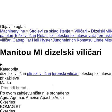
Objavite oglas
Machineryline
»
Strojevi za skladištenje
»
Viličari
»
Dizelski vili
paletari
Teški viličari
Rotacijski teleskopski utovarivači
Terenski 
viličari
Caterpillar
Heli
Hyster
Jungheinrich
Komatsu
Linde
Mits
Manitou MI dizelski viličari
Kategorija
dizelski viličari
plinski viličari
terenski viličari
teleskopski utovar
prikaži sve
Marka
Po ovom zahtjevu ništa nije pronađeno
Agria
Agrimac
Ameise
Apache
Ausa
C-series
BOMAG
BT
C-series