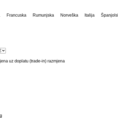
a
Francuska
Rumunjska
Norveška
Italija
Španjols
ena uz doplatu (trade-in)
razmjena
g