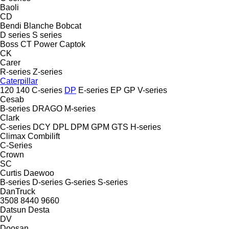
Baoli
CD
Bendi
Blanche
Bobcat
D series
S series
Boss
CT Power
Captok
CK
Carer
R-series
Z-series
Caterpillar
120
140
C-series
DP
E-series
EP
GP
V-series
Cesab
B-series
DRAGO
M-series
Clark
C-series
DCY
DPL
DPM
GPM
GTS
H-series
Climax
Combilift
C-Series
Crown
SC
Curtis
Daewoo
B-series
D-series
G-series
S-series
DanTruck
3508
8440
9660
Datsun
Desta
DV
Doosan