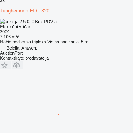
38
Jungheinrich EFG 320
2.500 €
Bez PDV-a
Električni viličar
2004
7.106 m/č
Način podizanja
tripleks
Visina podizanja
5 m
Belgija, Antwerp
AuctionPort
Kontaktirajte prodavatelja