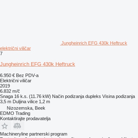
Jungheinrich EFG 430k Heftruck
električni viličar
7
Jungheinrich EFG 430k Heftruck
6.950 €
Bez PDV-a
Električni viličar
2019
6.832 m/č
Snaga
16 k.s. (11.76 kW)
Način podizanja
dupleks
Visina podizanja
3,5 m
Duljina vilice
1,2 m
Nizozemska, Beek
EDMO Trading
Kontaktirajte prodavatelja
Machineryline partnerski program