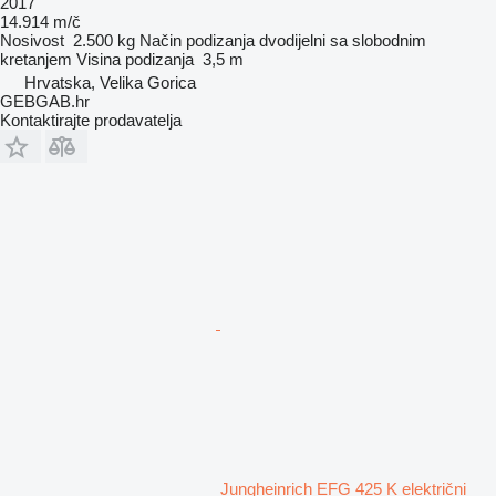
2017
14.914 m/č
Nosivost
2.500 kg
Način podizanja
dvodijelni sa slobodnim
kretanjem
Visina podizanja
3,5 m
Hrvatska, Velika Gorica
GEBGAB.hr
Kontaktirajte prodavatelja
Jungheinrich EFG 425 K električni