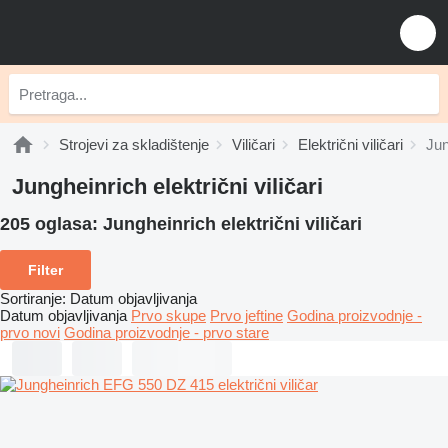
Strojevi za skladištenje
Viličari
Električni viličari
Jun
Jungheinrich električni viličari
205 oglasa:
Jungheinrich električni viličari
Filter
Sortiranje
:
Datum objavljivanja
Datum objavljivanja
Prvo skupe
Prvo jeftine
Godina proizvodnje -
prvo novi
Godina proizvodnje - prvo stare