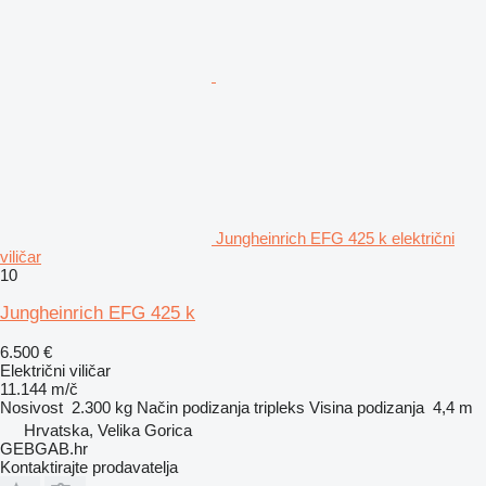
Jungheinrich EFG 425 k električni
viličar
10
Jungheinrich EFG 425 k
6.500 €
Električni viličar
11.144 m/č
Nosivost
2.300 kg
Način podizanja
tripleks
Visina podizanja
4,4 m
Hrvatska, Velika Gorica
GEBGAB.hr
Kontaktirajte prodavatelja