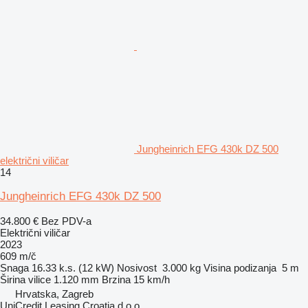
Jungheinrich EFG 430k DZ 500
električni viličar
14
Jungheinrich EFG 430k DZ 500
34.800 €
Bez PDV-a
Električni viličar
2023
609 m/č
Snaga
16.33 k.s. (12 kW)
Nosivost
3.000 kg
Visina podizanja
5 m
Širina vilice
1.120 mm
Brzina
15 km/h
Hrvatska, Zagreb
UniCredit Leasing Croatia d.o.o.