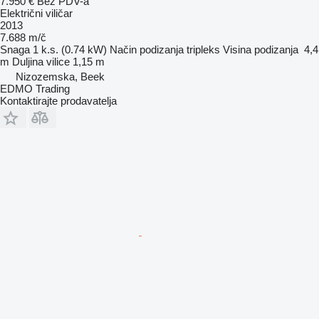
7.950 €
Bez PDV-a
Električni viličar
2013
7.688 m/č
Snaga
1 k.s. (0.74 kW)
Način podizanja
tripleks
Visina podizanja
4,4
m
Duljina vilice
1,15 m
Nizozemska, Beek
EDMO Trading
Kontaktirajte prodavatelja