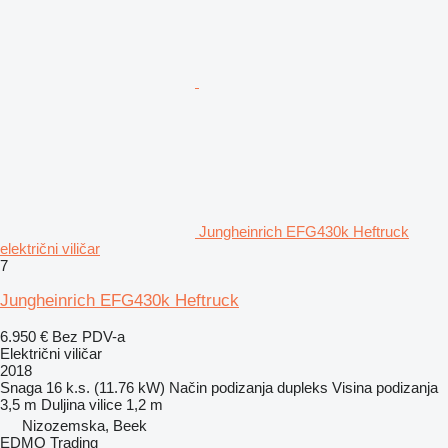
Jungheinrich EFG430k Heftruck
električni viličar
7
Jungheinrich EFG430k Heftruck
6.950 €
Bez PDV-a
Električni viličar
2018
Snaga
16 k.s. (11.76 kW)
Način podizanja
dupleks
Visina podizanja
3,5 m
Duljina vilice
1,2 m
Nizozemska, Beek
EDMO Trading