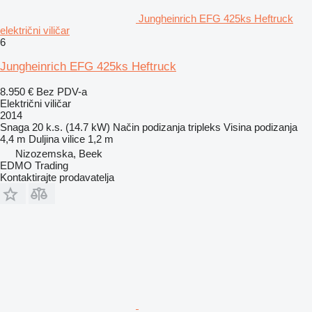
Jungheinrich EFG 425ks Heftruck
električni viličar
6
Jungheinrich EFG 425ks Heftruck
8.950 €
Bez PDV-a
Električni viličar
2014
Snaga
20 k.s. (14.7 kW)
Način podizanja
tripleks
Visina podizanja
4,4 m
Duljina vilice
1,2 m
Nizozemska, Beek
EDMO Trading
Kontaktirajte prodavatelja