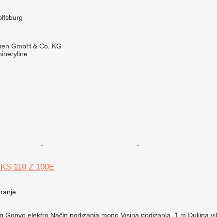
lfsburg
ionen GmbH & Co. KG
ineryline
EKS 110 Z 100E
iranje
g
Gorivo
elektro
Način podizanja
mono
Visina podizanja
1 m
Duljina vi