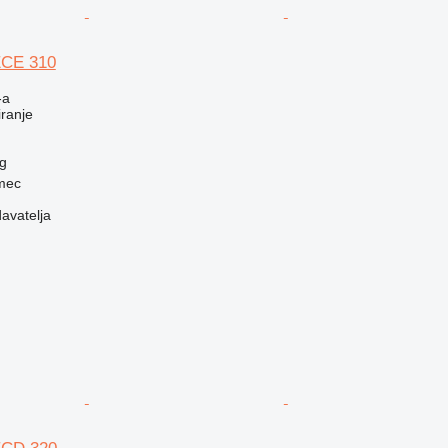
ECE 310
-a
iranje
g
rmec
davatelja