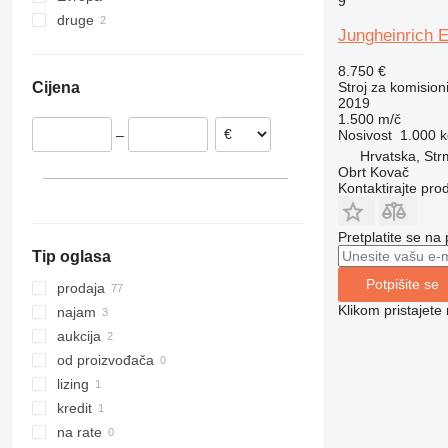
9
druge
Nizozemska
Jungheinrich 
Španjolska
Ukrajina
Estonija
8.750 €
Stroj za komision
Cijena
Njemačka
2019
Poljska
1.500 m/č
Nosivost
1.000 k
–
Češka
Hrvatska, St
Slovačka
Obrt Kovač
Kontaktirajte pro
Rumunjska
prikaži sve
Pretplatite se na
Tip oglasa
Potpišite se
prodaja
Klikom pristajet
najam
aukcija
od proizvođača
lizing
kredit
na rate