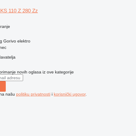
EKS 110 Z 280 Zz
iranje
g
Gorivo
elektro
rmec
davatelja
 primanje novih oglasa iz ove kategorije
e na našu
politiku privatnosti
i
korisnički ugovor
.