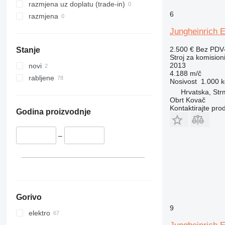
razmjena uz doplatu (trade-in)
6
razmjena
Jungheinrich 
2.500 €
Bez PDV
Stanje
Stroj za komision
2013
novi
4.188 m/č
rabljene
Nosivost
1.000 k
Hrvatska, St
Obrt Kovač
Kontaktirajte pro
Godina proizvodnje
–
Gorivo
9
elektro