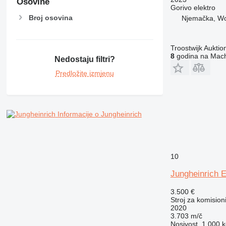
Osovine
Gorivo
elektro
Broj osovina
Njemačka, Wo
Troostwijk Aukt
8
godina na Mach
Nedostaju filtri?
Predložite izmjenu
Informacije o Jungheinrich
10
Jungheinrich 
3.500 €
Stroj za komision
2020
3.703 m/č
Nosivost
1.000 k