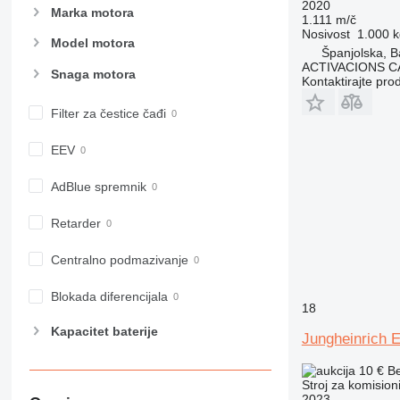
2020
Marka motora
1.111 m/č
Nosivost
1.000 k
Model motora
Španjolska, B
ACTIVACIONS C
Snaga motora
Kontaktirajte pro
Filter za čestice čađi
EEV
AdBlue spremnik
Retarder
Centralno podmazivanje
Blokada diferencijala
18
Kapacitet baterije
Jungheinrich
10 €
B
Stroj za komision
2023