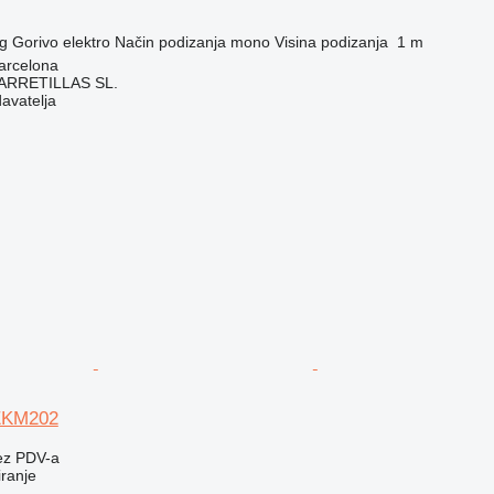
g
Gorivo
elektro
Način podizanja
mono
Visina podizanja
1 m
arcelona
ARRETILLAS SL.
davatelja
 EKM202
ez PDV-a
iranje