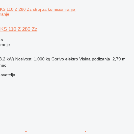
iranje
EKS 110 Z 280 Zz
-a
iranje
(3.2 kW)
Nosivost
1.000 kg
Gorivo
elektro
Visina podizanja
2,79 m
rmec
davatelja