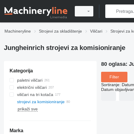
Machineryline
Strojevi za skladištenje
Viličari
Strojevi za 
Jungheinrich strojevi za komisioniranje
80 oglasa:
J
Kategorija
Filter
paletni viličari
Sortiranje
:
Datum 
električni viličari
Datum objavljivan
viličari na tri kotača
strojevi za komisioniranje
prikaži sve
Marka