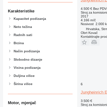
Jungheinrich 
4.500 €
Bez PDV
Karakteristike
Stroj za komision
2017
Kapacitet podizanja
4.166 m/č
Nosivost
2.000 k
Neto težina
Hrvatska, St
Obrt Kovač
Radnih sati
Kontaktirajte pro
Brzina
Način podizanja
Slobodno dizanje
Visina podizanja
Duljina vilice
Širina vilice
6
Jungheinrich 
3.500 €
Motor, mjenjač
Stroj za komision