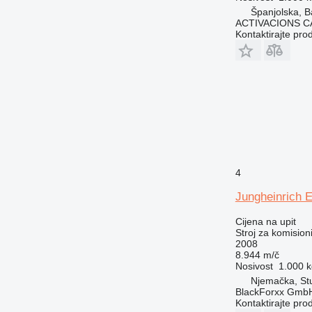
Španjolska, B
ACTIVACIONS C
Kontaktirajte pro
4
Jungheinrich 
Cijena na upit
Stroj za komision
2008
8.944 m/č
Nosivost
1.000 k
Njemačka, St
BlackForxx Gmb
Kontaktirajte pro