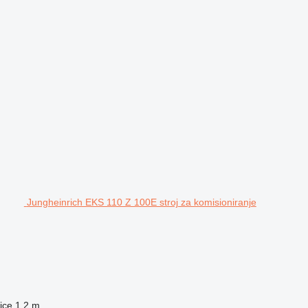
Jungheinrich EKS 110 Z 100E stroj za komisioniranje
lice
1,2 m