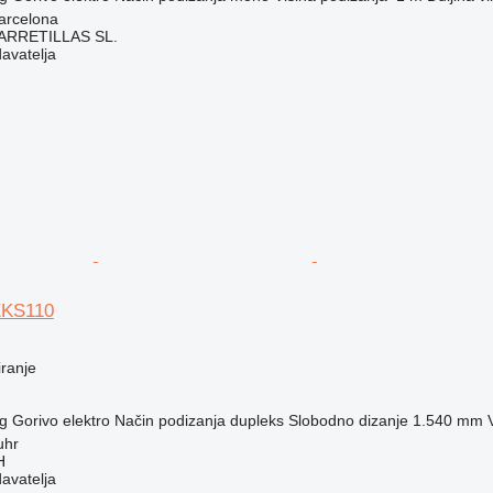
arcelona
ARRETILLAS SL.
davatelja
EKS110
iranje
g
Gorivo
elektro
Način podizanja
dupleks
Slobodno dizanje
1.540 mm
uhr
H
davatelja