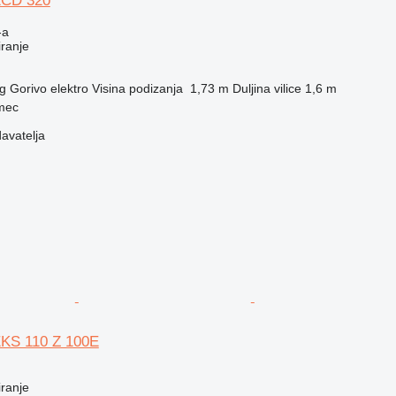
ECD 320
-a
iranje
g
Gorivo
elektro
Visina podizanja
1,73 m
Duljina vilice
1,6 m
rmec
davatelja
EKS 110 Z 100E
iranje