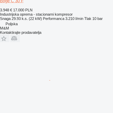
Boge C 30 F
3.948 €
17.000 PLN
Industrijska oprema - stacionarni kompresor
Snaga
29.93 k.s. (22 kW)
Performanca
3.210 l/min
Tlak
10 bar
Poljska
M&M
Kontaktirajte prodavatelja