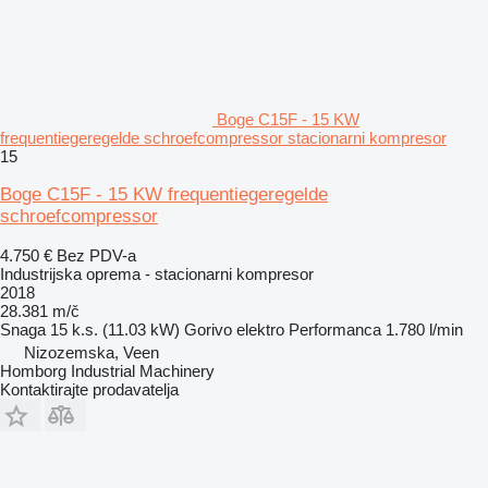
Boge C15F - 15 KW
frequentiegeregelde schroefcompressor stacionarni kompresor
15
Boge C15F - 15 KW frequentiegeregelde
schroefcompressor
4.750 €
Bez PDV-a
Industrijska oprema - stacionarni kompresor
2018
28.381 m/č
Snaga
15 k.s. (11.03 kW)
Gorivo
elektro
Performanca
1.780 l/min
Nizozemska, Veen
Homborg Industrial Machinery
Kontaktirajte prodavatelja