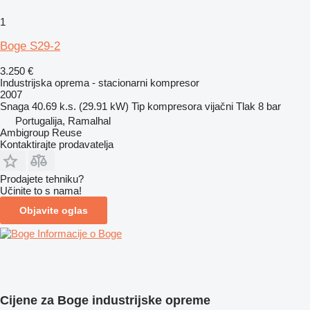
1
Boge S29-2
3.250 €
Industrijska oprema - stacionarni kompresor
2007
Snaga
40.69 k.s. (29.91 kW)
Tip kompresora
vijačni
Tlak
8 bar
Portugalija, Ramalhal
Ambigroup Reuse
Kontaktirajte prodavatelja
Prodajete tehniku?
Učinite to s nama!
Objavite oglas
Informacije o Boge
Cijene za Boge industrijske opreme