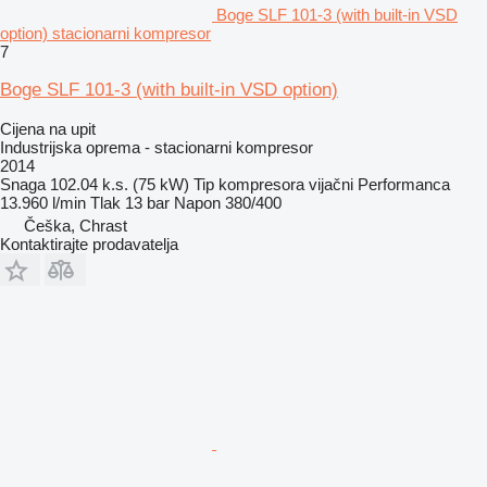
Boge SLF 101-3 (with built-in VSD
option) stacionarni kompresor
7
Boge SLF 101-3 (with built-in VSD option)
Cijena na upit
Industrijska oprema - stacionarni kompresor
2014
Snaga
102.04 k.s. (75 kW)
Tip kompresora
vijačni
Performanca
13.960 l/min
Tlak
13 bar
Napon
380/400
Češka, Chrast
Kontaktirajte prodavatelja