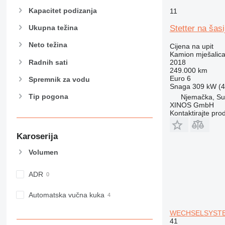
Kapacitet podizanja
11
Stetter na ša
Ukupna težina
Neto težina
Cijena na upit
Kamion mješalica
Radnih sati
2018
249.000 km
Euro 6
Spremnik za vodu
Snaga
309 kW (4
Tip pogona
Njemačka, S
XINOS GmbH
Kontaktirajte pro
Karoserija
Volumen
ADR
Automatska vučna kuka
WECHSELSYSTEM 
41