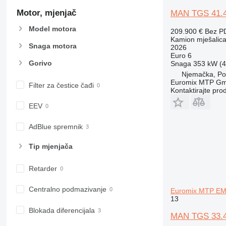
Motor, mjenjač
MAN TGS 41.
Model motora
209.900 €
Bez P
Kamion mješalica
Snaga motora
2026
Euro 6
Gorivo
Snaga
353 kW (4
Njemačka, Por
Euromix MTP G
Filter za čestice čađi
Kontaktirajte pro
EEV
AdBlue spremnik
Tip mјenjača
Retarder
Centralno podmazivanje
Euromix MTP EM 
13
Blokada diferencijala
MAN TGS 33.4