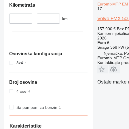
EuromixMTP EM 9
Kilometraža
17
Volvo FMX 50
–
km
157.900 €
Bez P
Kamion mješalica
2026
Euro 6
Snaga
368 kW (5
Njemačka, Por
Osovinska konfiguracija
Euromix MTP G
Kontaktirajte pro
8x4
Ostale marke u
Broj osovina
4 ose
Sa pumpom za benzin
Karakteristike