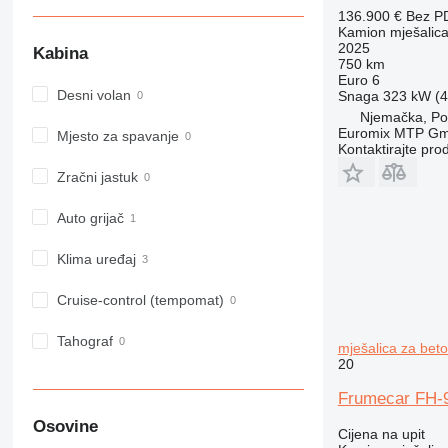
136.900 €
Bez P
Kamion mješalica
2025
Kabina
750 km
Euro 6
Desni volan
Snaga
323 kW (4
Njemačka, Por
Euromix MTP G
Mjesto za spavanje
Kontaktirajte pro
Zračni jastuk
Auto grijač
Klima uređaj
Cruise-control (tempomat)
Tahograf
mješalica za bet
20
Frumecar FH-9
Osovine
Cijena na upit