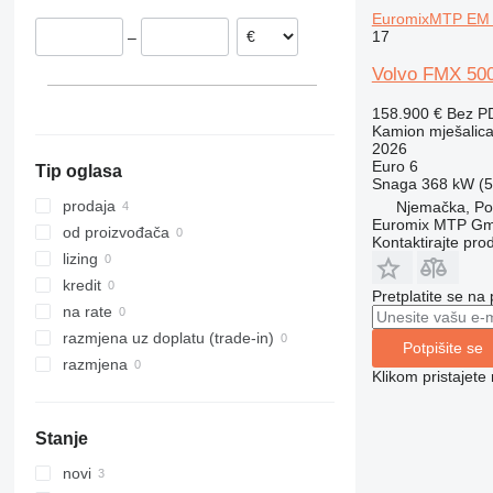
Belgija
EuromixMTP EM 1
17
–
Norveška
Njemačka
Volvo FMX 50
Lemgo
Ujedinjeno Kraljevstvo
158.900 €
Bez P
prikaži sve
Trier
Kamion mješalica
2026
Euro 6
Tip oglasa
Snaga
368 kW (5
prodaja
Njemačka, Por
Euromix MTP G
od proizvođača
Kontaktirajte pro
lizing
kredit
Pretplatite se na
na rate
razmjena uz doplatu (trade-in)
Potpišite se
razmjena
Klikom pristajet
Stanje
novi