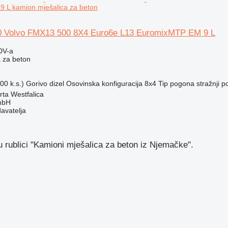
 L kamion mješalica za beton
0 Volvo FMX13 500 8X4 Euro6e L13 EuromixMTP EM 9 L
DV-a
 za beton
00 k.s.)
Gorivo
dizel
Osovinska konfiguracija
8x4
Tip pogona
stražnji 
ta Westfalica
mbH
davatelja
 rublici "Kamioni mješalica za beton iz Njemačke".