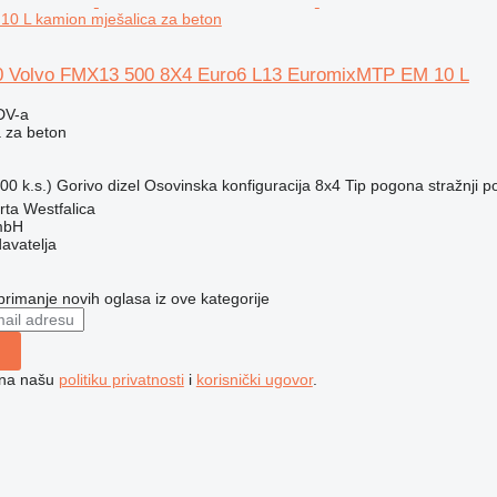
0 L kamion mješalica za beton
0 Volvo FMX13 500 8X4 Euro6 L13 EuromixMTP EM 10 L
DV-a
 za beton
00 k.s.)
Gorivo
dizel
Osovinska konfiguracija
8x4
Tip pogona
stražnji 
ta Westfalica
mbH
davatelja
 primanje novih oglasa iz ove kategorije
e na našu
politiku privatnosti
i
korisnički ugovor
.