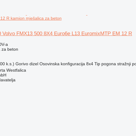
2 R kamion mješalica za beton
0 Volvo FMX13 500 8X4 Euro6e L13 EuromixMTP EM 12 R
DV-a
 za beton
00 k.s.)
Gorivo
dizel
Osovinska konfiguracija
8x4
Tip pogona
stražnji 
ta Westfalica
mbH
davatelja