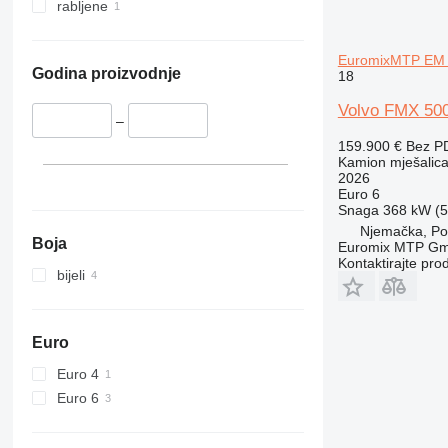
rabljene
EuromixMTP EM 1
Godina proizvodnje
18
Volvo FMX 50
–
159.900 €
Bez P
Kamion mješalica
2026
Euro 6
Snaga
368 kW (5
Njemačka, Por
Boja
Euromix MTP G
Kontaktirajte pro
bijeli
Euro
Euro 4
Euro 6