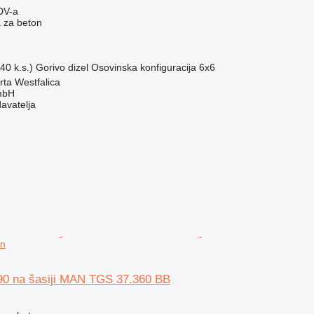
DV-a
 za beton
40 k.s.)
Gorivo
dizel
Osovinska konfiguracija
6x6
ta Westfalica
mbH
davatelja
on
0 na šasiji MAN TGS 37.360 BB