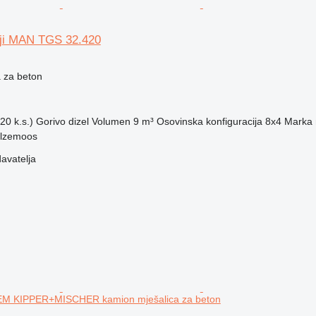
siji MAN TGS 32.420
 za beton
20 k.s.)
Gorivo
dizel
Volumen
9 m³
Osovinska konfiguracija
8x4
Marka 
ulzemoos
davatelja
KIPPER+MISCHER kamion mješalica za beton