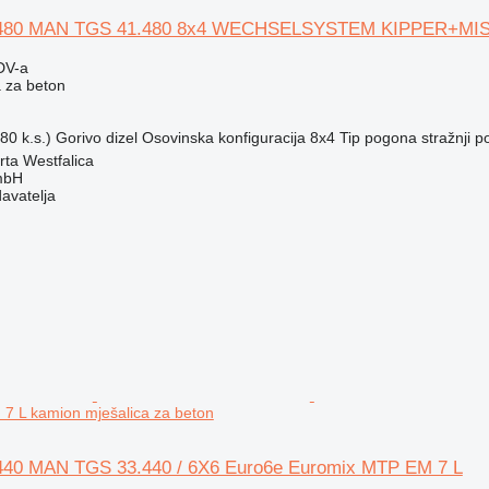
480 MAN TGS 41.480 8x4 WECHSELSYSTEM KIPPER+MI
DV-a
 za beton
80 k.s.)
Gorivo
dizel
Osovinska konfiguracija
8x4
Tip pogona
stražnji 
ta Westfalica
mbH
davatelja
7 L kamion mješalica za beton
40 MAN TGS 33.440 / 6X6 Euro6e Euromix MTP EM 7 L