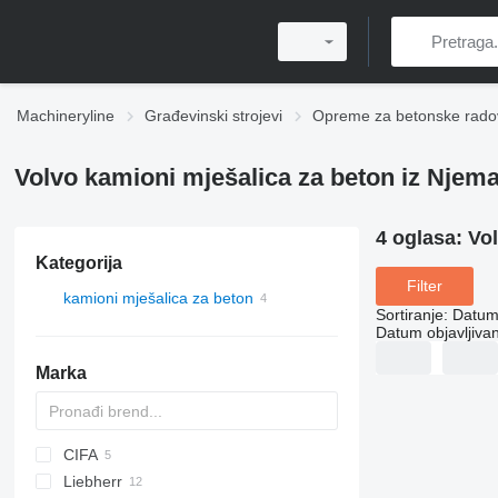
Machineryline
Građevinski strojevi
Opreme za betonske rado
Volvo kamioni mješalica za beton iz Njem
4 oglasa:
Vol
Kategorija
Filter
kamioni mješalica za beton
Sortiranje
:
Datum 
Datum objavljivan
Marka
CIFA
Liebherr
F-series
Eurotrakker