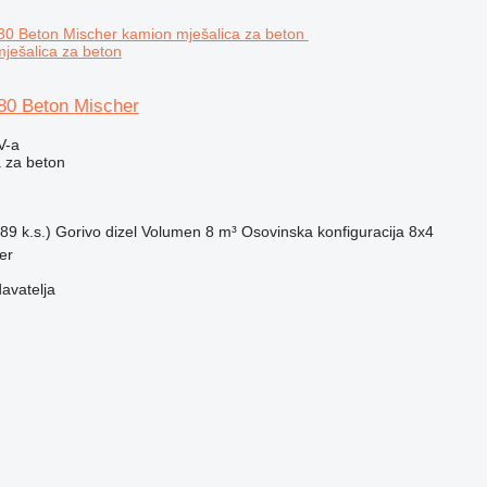
ješalica za beton
80 Beton Mischer
V-a
 za beton
89 k.s.)
Gorivo
dizel
Volumen
8 m³
Osovinska konfiguracija
8x4
er
davatelja