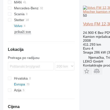
MAN
HTM
Mercedes-Benz
TGA
Mischer kamion m
Scania
TGM
Actros
DBM
C-series
50
Stetter
TGS
Arocs
K-series
P-series
Volvo FM 12,3
Volvo
SK
prikaži sve
FM
24.900 €
Bez PD
Kamion mješalica
FMX
FM12
2008
L-series
FM 380
FMX 500
411.293 km
Euro 4
Lokacija
Snaga
286 kW (3
Njemačka, Tri
Pretraga po radijusu
LEKO GmbH
Kontaktirajte pro
Hrvatska
Evropa
Azija
Litvanija
Nizozemska
Turska
Poljska
Ujedinjeni Arapski Emirati
Cijena
Mađarska