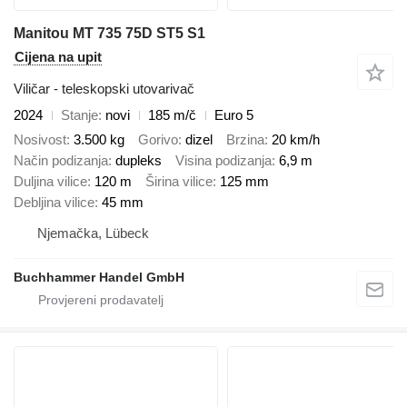
Manitou MT 735 75D ST5 S1
Cijena na upit
Viličar - teleskopski utovarivač
2024
Stanje
novi
185 m/č
Euro 5
Nosivost
3.500 kg
Gorivo
dizel
Brzina
20 km/h
Način podizanja
dupleks
Visina podizanja
6,9 m
Duljina vilice
120 m
Širina vilice
125 mm
Debljina vilice
45 mm
Njemačka, Lübeck
Buchhammer Handel GmbH