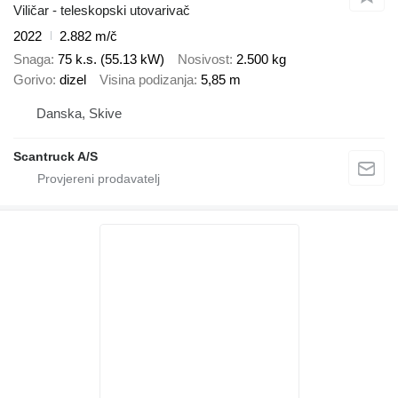
Viličar - teleskopski utovarivač
2022
2.882 m/č
Snaga
75 k.s. (55.13 kW)
Nosivost
2.500 kg
Gorivo
dizel
Visina podizanja
5,85 m
Danska, Skive
Scantruck A/S