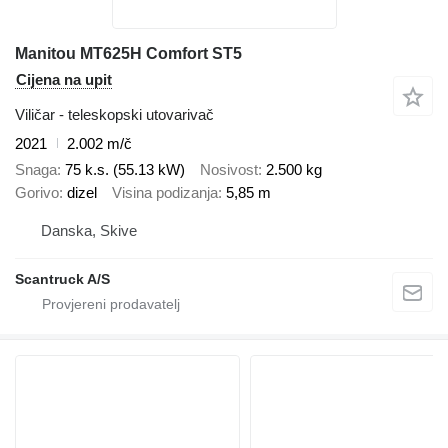
Manitou MT625H Comfort ST5
Cijena na upit
Viličar - teleskopski utovarivač
2021
2.002 m/č
Snaga
75 k.s. (55.13 kW)
Nosivost
2.500 kg
Gorivo
dizel
Visina podizanja
5,85 m
Danska, Skive
Scantruck A/S