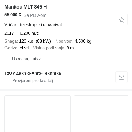
Manitou MLT 845 H
55.000 €
Sa PDV-om
Viličar - teleskopski utovarivač
2017
6.200 m/č
Snaga
120 k.s. (88 kW)
Nosivost
4.500 kg
Gorivo
dizel
Visina podizanja
8 m
Ukrajina, Lutsk
TzOV Zakhid-Ahro-Tekhnika