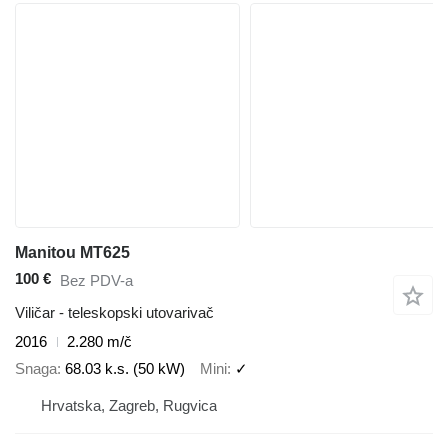
Manitou MT625
100 €
Bez PDV-a
Viličar - teleskopski utovarivač
2016
2.280 m/č
Snaga
68.03 k.s. (50 kW)
Mini
✓
Hrvatska, Zagreb, Rugvica