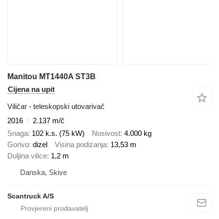
Manitou MT1440A ST3B
Cijena na upit
Viličar - teleskopski utovarivač
2016
2.137 m/č
Snaga
102 k.s. (75 kW)
Nosivost
4.000 kg
Gorivo
dizel
Visina podizanja
13,53 m
Duljina vilice
1,2 m
Danska, Skive
Scantruck A/S