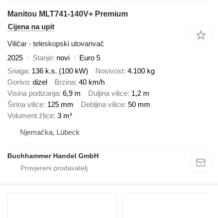
Manitou MLT741-140V+ Premium
Cijena na upit
Viličar - teleskopski utovarivač
2025
Stanje
novi
Euro 5
Snaga
136 k.s. (100 kW)
Nosivost
4.100 kg
Gorivo
dizel
Brzina
40 km/h
Visina podizanja
6,9 m
Duljina vilice
1,2 m
Širina vilice
125 mm
Debljina vilice
50 mm
Volument žlice
3 m³
Njemačka, Lübeck
Buchhammer Handel GmbH