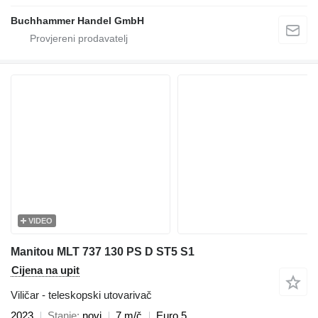
Buchhammer Handel GmbH
VIDEO
Manitou MLT 737 130 PS D ST5 S1
Cijena na upit
Viličar - teleskopski utovarivač
2023
Stanje
novi
7 m/č
Euro 5