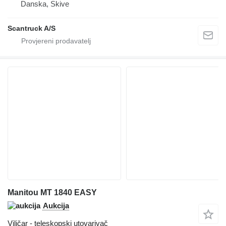
Danska, Skive
Scantruck A/S
Manitou MT 1840 EASY
Aukcija
Viličar - teleskopski utovarivač