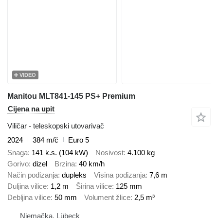
VIDEO
Manitou MLT841-145 PS+ Premium
Cijena na upit
Viličar - teleskopski utovarivač
2024
384 m/č
Euro 5
Snaga
141 k.s. (104 kW)
Nosivost
4.100 kg
Gorivo
dizel
Brzina
40 km/h
Način podizanja
dupleks
Visina podizanja
7,6 m
Duljina vilice
1,2 m
Širina vilice
125 mm
Debljina vilice
50 mm
Volument žlice
2,5 m³
Njemačka, Lübeck