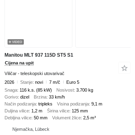
VIDEO
Manitou MLT 937 115D ST5 S1
Cijena na upit
Viličar - teleskopski utovarivač
2026
Stanje
novi
7 m/č
Euro 5
Snaga
116 k.s. (85 kW)
Nosivost
3.700 kg
Gorivo
dizel
Brzina
33 km/h
Način podizanja
tripleks
Visina podizanja
9,1 m
Duljina vilice
1,2 m
Širina vilice
125 mm
Debljina vilice
50 mm
Volument žlice
2,5 m³
Njemačka, Lübeck