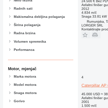
Neto težina
24.500 €
Bez PD
Asfaltni finišer g
Radnih sati
2012
4.834 m/č
Snaga
33.81 kW (
Makismalna debljina polaganja
Rumunjska, T
Širina polaganja
LORGER SRL
Kontaktirajte pro
Radna brzina
Volumen spremnika
Performanca
Motor, mjenjač
Marka motora
4
Model motora
Caterpillar AP
Snaga motora
45.000 USD
≈ 38
Asfaltni finišer g
Gorivo
2001
1.500 m/č