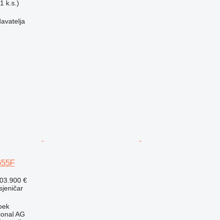
 k.s.)
davatelja
655F
03.900 €
usjeničar
oek
ional AG