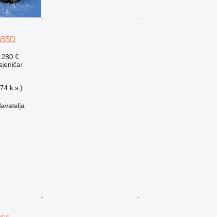
P655D
.280 €
usjeničar
74 k.s.)
davatelja