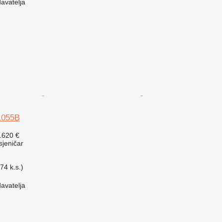
davatelja
P1055B
.620 €
usjeničar
74 k.s.)
davatelja