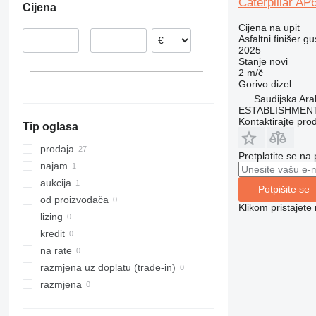
Caterpillar AP
Cijena
Ujedinjeno Kraljevstvo
Cijena na upit
Francuska
Asfaltni finišer g
–
Portugalija
2025
Stanje
novi
Poljska
2 m/č
Norveška
Gorivo
dizel
prikaži sve
Saudijska Ara
ESTABLISHMENT
Kontaktirajte pro
Tip oglasa
prodaja
Pretplatite se na
najam
aukcija
Potpišite se
od proizvođača
Klikom pristajet
lizing
kredit
na rate
razmjena uz doplatu (trade-in)
razmjena