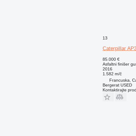
13
Caterpillar AP
85.000 €
Asfaltni finišer g
2016
1.582 m/č
Francuska, C
Bergerat USED
Kontaktirajte pro