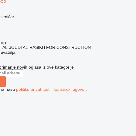
655
usjeničar
bija
 AL-JOUDI AL-RASIKH FOR CONSTRUCTION
davatelja
 primanje novih oglasa iz ove kategorije
e na našu
politiku privatnosti
i
korisnički ugovor
.