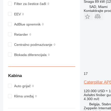
Snaga
89 kW (121
Filter za čestice čađi
SAD, Miami
Kontaktirajte pro
EEV
AdBlue spremnik
Retarder
Centralno podmazivanje
Blokada diferencijala
17
Kabina
Caterpillar AP
Auto grijač
120.000 USD
≈ 1
Asfaltni finišer g
Klima uređaj
4.300 m/č
Belgija, Stabr
Zeppelin Internat