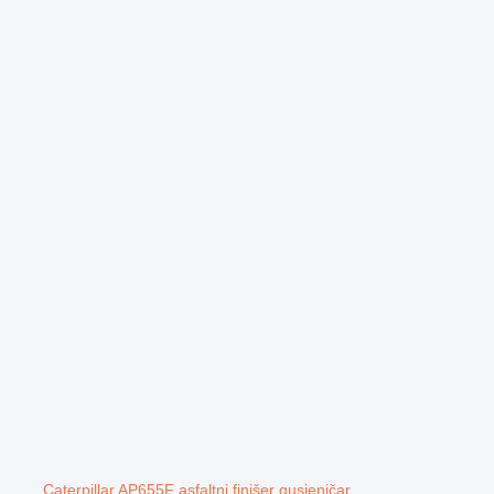
Caterpillar AP655F asfaltni finišer gusjeničar