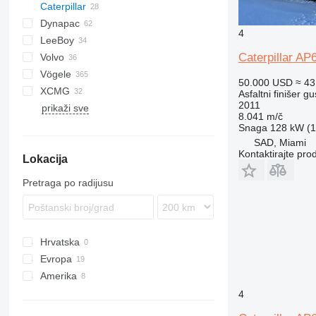
Caterpillar
AFW
BF
BB
Dynapac
AP
DF
4
LeeBoy
BB
CS
GT
P-series
AP255
Caterpillar A
Volvo
F-series
F series
SAP
HA
AP555
BB621
Vögele
SD
SSP
6820
AP655
50.000 USD
≈ 43
XCMG
7820
AB
SP
Asfaltni finišer g
2011
prikaži sve
8820
MT
RP
8.041 m/č
SB
Snaga
128 kW (1
Super
SAD, Miami
Kontaktirajte pro
Lokacija
Pretraga po radijusu
Hrvatska
Evropa
Amerika
Italija
Belgija
SAD
4
Rumunjska
Meksiko