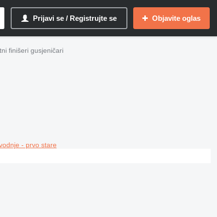
Prijavi se / Registrujte se
Objavite oglas
tni finišeri gusjeničari
vodnje - prvo stare