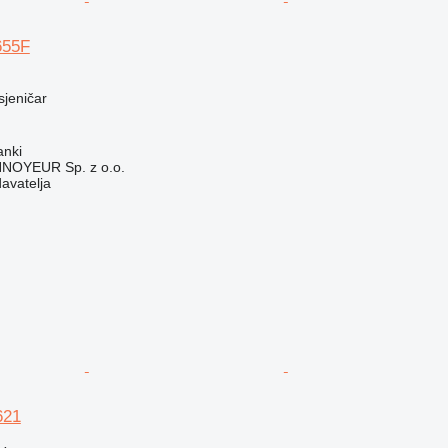
655F
usjeničar
anki
OYEUR Sp. z o.o.
davatelja
621