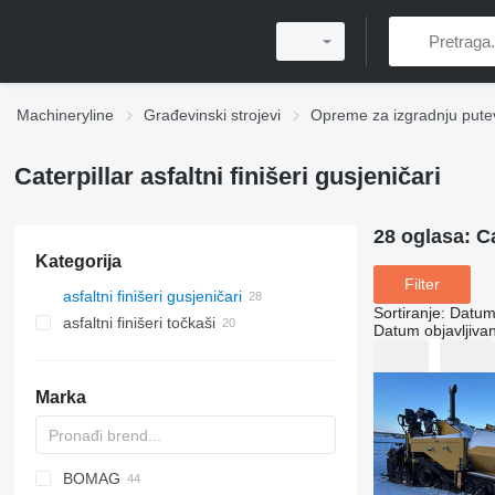
Machineryline
Građevinski strojevi
Opreme za izgradnju pute
Caterpillar asfaltni finišeri gusjeničari
28 oglasa:
Ca
Kategorija
Filter
asfaltni finišeri gusjeničari
Sortiranje
:
Datum 
asfaltni finišeri točkaši
Datum objavljivan
Marka
BOMAG
Titan
AFT
CS