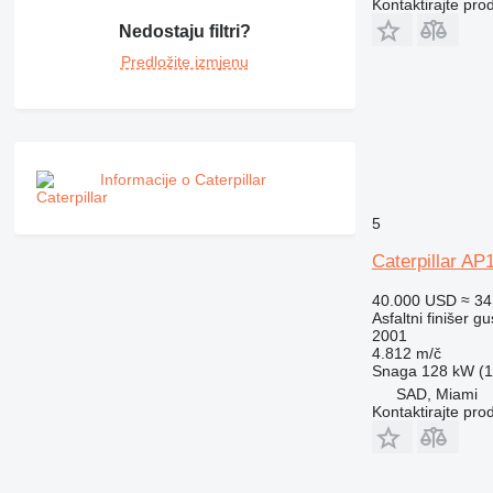
Kontaktirajte pro
Nedostaju filtri?
Predložite izmjenu
Informacije o Caterpillar
5
Caterpillar A
40.000 USD
≈ 34
Asfaltni finišer g
2001
4.812 m/č
Snaga
128 kW (1
SAD, Miami
Kontaktirajte pro