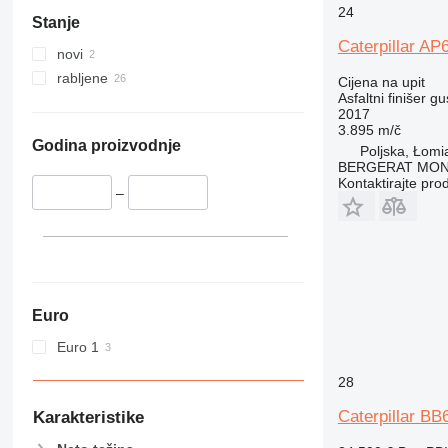
24
Stanje
Caterpillar AP
novi
rabljene
Cijena na upit
Asfaltni finišer g
2017
3.895 m/č
Godina proizvodnje
Poljska, Łomi
BERGERAT MONN
Kontaktirajte pro
–
Euro
Euro 1
28
Caterpillar BB
Karakteristike