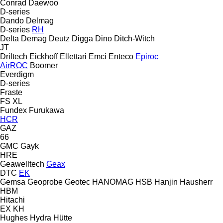
Conrad
Daewoo
D-series
Dando
Delmag
D-series
RH
Delta
Demag
Deutz
Digga
Dino
Ditch-Witch
JT
Driltech
Eickhoff
Ellettari
Emci
Enteco
Epiroc
AirROC
Boomer
Everdigm
D-series
Fraste
FS
XL
Fundex
Furukawa
HCR
GAZ
66
GMC
Gayk
HRE
Geawelltech
Geax
DTC
EK
Gemsa
Geoprobe
Geotec
HANOMAG
HSB
Hanjin
Hausherr
HBM
Hitachi
EX
KH
Hughes
Hydra
Hütte