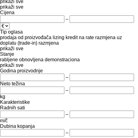
prikaži sve
prikaži sve
Cijena
–
Tip oglasa
prodaja
od proizvođača
lizing
kredit
na rate
razmjena uz
doplatu (trade-in)
razmjena
prikaži sve
Stanje
rabljene
obnovljena
demonstraciona
prikaži sve
Godina proizvodnje
–
Neto težina
–
kg
Karakteristike
Radnih sati
–
m/č
Dubina kopanja
–