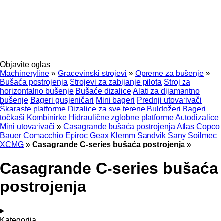
Objavite oglas
Machineryline
»
Građevinski strojevi
»
Opreme za bušenje
»
Bušaća postrojenja
Strojevi za zabijanje pilota
Stroj za
horizontalno bušenje
Bušaće dizalice
Alati za dijamantno
bušenje
Bageri gusjeničari
Mini bageri
Prednji utovarivači
Škaraste platforme
Dizalice za sve terene
Buldožeri
Bageri
točkaši
Kombinirke
Hidraulične zglobne platforme
Autodizalice
Mini utovarivači
»
Casagrande bušaća postrojenja
Atlas Copco
Bauer
Comacchio
Epiroc
Geax
Klemm
Sandvik
Sany
Soilmec
XCMG
»
Casagrande C-series bušaća postrojenja
»
Casagrande C-series bušaća
postrojenja
Kategorija