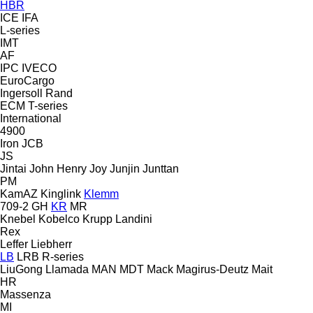
HBR
ICE
IFA
L-series
IMT
AF
IPC
IVECO
EuroCargo
Ingersoll Rand
ECM
T-series
International
4900
Iron
JCB
JS
Jintai
John Henry
Joy
Junjin
Junttan
PM
KamAZ
Kinglink
Klemm
709-2
GH
KR
MR
Knebel
Kobelco
Krupp
Landini
Rex
Leffer
Liebherr
LB
LRB
R-series
LiuGong
Llamada
MAN
MDT
Mack
Magirus-Deutz
Mait
HR
Massenza
MI