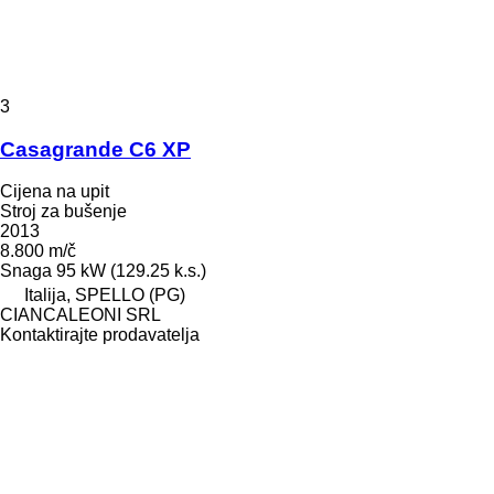
3
Casagrande C6 XP
Cijena na upit
Stroj za bušenje
2013
8.800 m/č
Snaga
95 kW (129.25 k.s.)
Italija, SPELLO (PG)
CIANCALEONI SRL
Kontaktirajte prodavatelja