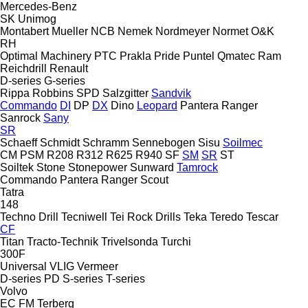
Mercedes-Benz
SK
Unimog
Montabert
Mueller
NCB
Nemek
Nordmeyer
Normet
O&K
RH
Optimal Machinery
PTC
Prakla
Pride
Puntel
Qmatec
Ram
Reichdrill
Renault
D-series
G-series
Rippa
Robbins
SPD
Salzgitter
Sandvik
Commando
DI
DP
DX
Dino
Leopard
Pantera
Ranger
Sanrock
Sany
SR
Schaeff
Schmidt
Schramm
Sennebogen
Sisu
Soilmec
CM
PSM
R208
R312
R625
R940
SF
SM
SR
ST
Soiltek
Stone
Stonepower
Sunward
Tamrock
Commando
Pantera
Ranger
Scout
Tatra
148
Techno Drill
Tecniwell
Tei Rock Drills
Teka
Teredo
Tescar
CF
Titan
Tracto-Technik
Trivelsonda
Turchi
300F
Universal
VLIG
Vermeer
D-series
PD
S-series
T-series
Volvo
EC
FM
Terberg