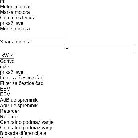
m
Motor, mjenjač
Marka motora
Cummins
Deutz
prikaži sve
Model motora
Snaga motora
–
Gorivo
dizel
prikaži sve
Filter za čestice čađi
Filter za čestice čađi
EEV
EEV
AdBlue spremnik
AdBlue spremnik
Retarder
Retarder
Centralno podmazivanje
Centralno podmazivanje
Blokada diferencijala