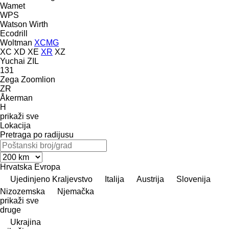
Wamet
WPS
Watson
Wirth
Ecodrill
Woltman
XCMG
XC
XD
XE
XR
XZ
Yuchai
ZIL
131
Zega
Zoomlion
ZR
Åkerman
H
prikaži sve
Lokacija
Pretraga po radijusu
Hrvatska
Evropa
Ujedinjeno Kraljevstvo
Italija
Austrija
Slovenija
Nizozemska
Njemačka
prikaži sve
druge
Ukrajina