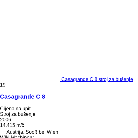
Casagrande C 8 stroj za bušenje
19
Casagrande C 8
Cijena na upit
Stroj za bušenje
2006
14.415 m/č
Austrija, Sooß bei Wien
WIN Machinery