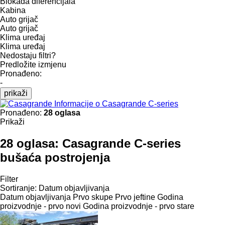
Blokada diferencijala
Kabina
Auto grijač
Auto grijač
Klima uređaj
Klima uređaj
Nedostaju filtri?
Predložite izmjenu
Pronađeno:
-
prikaži
Informacije o Casagrande C-series
Pronađeno:
28 oglasa
Prikaži
28 oglasa:
Casagrande C-series
bušaća postrojenja
Filter
Sortiranje
:
Datum objavljivanja
Datum objavljivanja
Prvo skupe
Prvo jeftine
Godina
proizvodnje - prvo novi
Godina proizvodnje - prvo stare