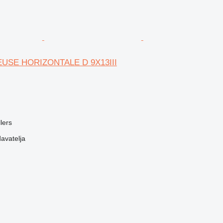
EUSE HORIZONTALE D 9X13III
lers
davatelja