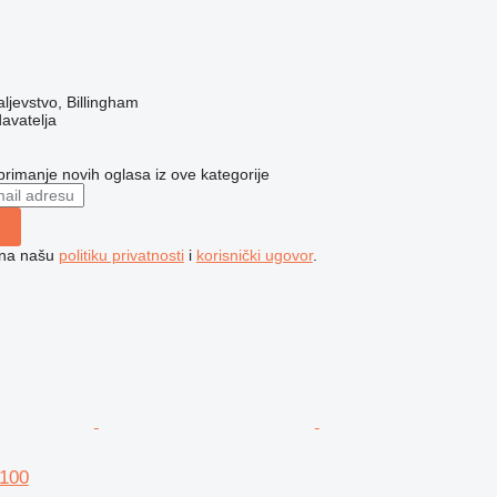
ljevstvo, Billingham
davatelja
 primanje novih oglasa iz ove kategorije
e na našu
politiku privatnosti
i
korisnički ugovor
.
100