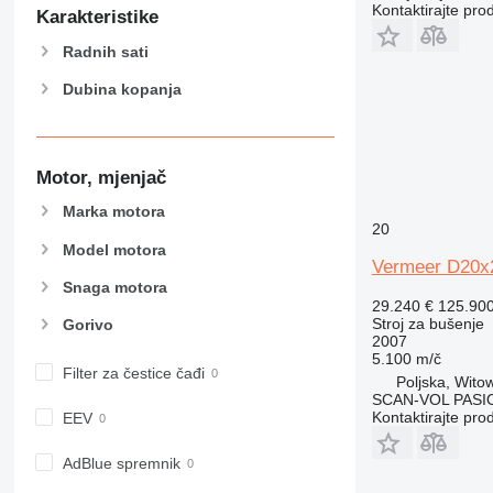
Kontaktirajte pro
Karakteristike
Radnih sati
Dubina kopanja
Motor, mjenjač
Marka motora
20
Model motora
Vermeer D20x
Snaga motora
29.240 €
125.90
Stroj za bušenje
Gorivo
2007
5.100 m/č
Filter za čestice čađi
Poljska, Wito
SCAN-VOL PASI
Kontaktirajte pro
EEV
AdBlue spremnik