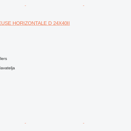
EUSE HORIZONTALE D 24X40II
lers
davatelja