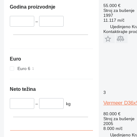
55.000 €
Godina proizvodnje
Stroj za bušenje
1997
11.117 m/č
–
Ujedinjeno Kra
Kontaktirajte pro
Euro
Euro 6
Neto težina
3
Vermeer D36x
–
kg
80.000 €
Stroj za bušenje
2005
8.000 m/č
Ujedinjeno Kra