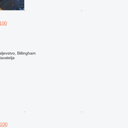
100
ljevstvo, Billingham
davatelja
100