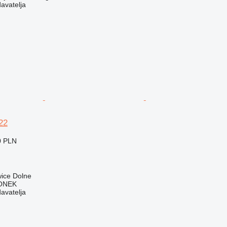
davatelja
22
0 PLN
wice Dolne
ONEK
davatelja