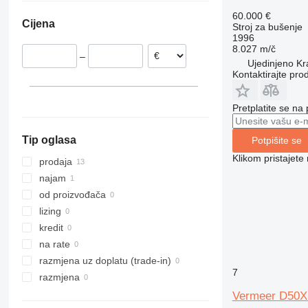
Litvanija
60.000 €
Cijena
Stroj za bušenje
Češka
1996
Poljska
8.027 m/č
–
Njemačka
Ujedinjeno Kra
Kontaktirajte pro
Pretplatite se na
Tip oglasa
Potpišite se
Klikom pristajet
prodaja
najam
od proizvođača
lizing
kredit
na rate
razmjena uz doplatu (trade-in)
7
razmjena
Vermeer D50X