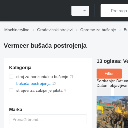
Machineryline
Građevinski strojevi
Opreme za bušenje
Bu
Vermeer bušaća postrojenja
13 oglasa:
V
Kategorija
Filter
stroj za horizontalno bušenje
Sortiranje
:
Datum 
bušaća postrojenja
Datum objavljivan
strojevi za zabijanje pilota
Marka