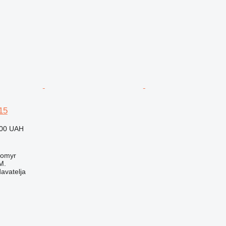
15
000 UAH
tomyr
M.
davatelja