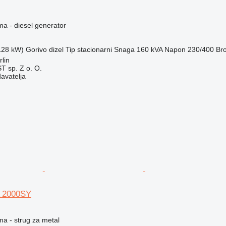
ma - diesel generator
(128 kW)
Gorivo
dizel
Tip
stacionarni
Snaga
160 kVA
Napon
230/400
Bro
lin
 sp. Z o. O.
davatelja
 2000SY
ma - strug za metal