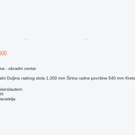
500
ma - obradni centar
alni
Duljina radnog stola
1.200 mm
Širina radne površine
540 mm
Kreta
serslautern
bH
davatelja