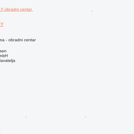
LY
ma - obradni centar
sen
GmbH
davatelja
T