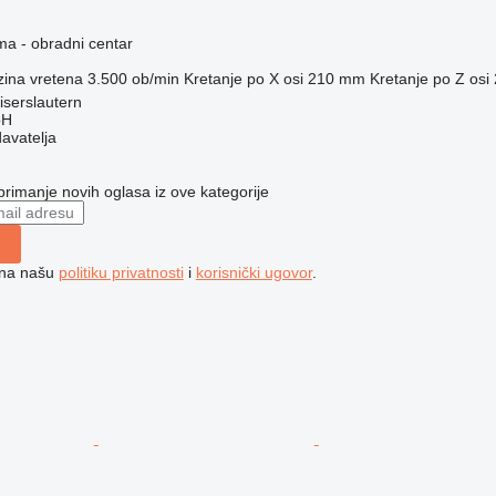
ma - obradni centar
zina vretena
3.500 ob/min
Kretanje po X osi
210 mm
Kretanje po Z osi
serslautern
bH
davatelja
 primanje novih oglasa iz ove kategorije
e na našu
politiku privatnosti
i
korisnički ugovor
.