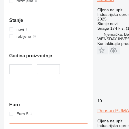
razmjena
Cijena na upit
Industrijska opre
2025
Stanje
Stanje
novi
Snaga
174 k.s. 
novi
Njemačka, Ber
rabljene
WENSDAY INVEST
Kontaktirajte pro
Godina proizvodnje
–
10
Euro
Doosan PUMA
Euro 5
Cijena na upit
Industrijska opre