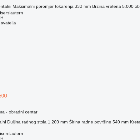
ntalni
Maksimalni ppromjer tokarenja
330 mm
Brzina vretena
5.000 ob
serslautern
bH
davatelja
500
ma - obradni centar
alni
Duljina radnog stola
1.200 mm
Širina radne površine
540 mm
Kreta
serslautern
bH