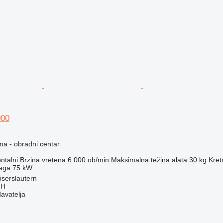
000
ma - obradni centar
ntalni
Brzina vretena
6.000 ob/min
Maksimalna težina alata
30 kg
Kret
aga
75 kW
serslautern
bH
davatelja