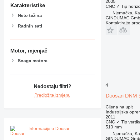
2005
Karakteristike
CNC
✓
Tip
horizo
Njemačka, Kai
Neto težina
GINDUMAC Gm
Kontaktirajte pro
Radnih sati
Motor, mjenjač
Snaga motora
4
Nedostaju filtri?
Predložite izmjenu
Doosan DNM 
Cijena na upit
Industrijska opre
2011
CNC
✓
Tip
vertik
510 mm
Informacije o Doosan
Njemačka, Kai
GINDUMAC Gm