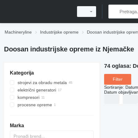
Machineryline
Industrijske opreme
Doosan industrijske opre
Doosan industrijske opreme iz Njemačke
74 oglasa:
D
Kategorija
Filter
strojevi za obradu metala
Sortiranje
:
Datum 
električni generatori
strugovi za metal
Datum objavljivan
kompresori
obradni centri
diesel generatori
procesne opreme
rasvjetni tornjevi
mobilni kompresori
drugi generatori
industrijski roboti
Marka