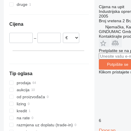
druge
Kaiserslautern
Belgija
Ujedinjeni Arapski Emirati
Cijena na upit
Industrijska opre
Erlangen
Rumunjska
Kina
Čile
2005
Dormagen
Nizozemska
Izrael
Broj vretena
2
Br
Cijena
Gräfelfing
Poljska
Njemačka, Kai
GINDUMAC Gm
Meppen
Francuska
Kontaktirajte pro
–
Berlin
Španjolska
Kropp
Slovačka
Pretplatite se na
prikaži sve
Essen
prikaži sve
Potpišite se
Klikom pristajet
Tip oglasa
prodaja
aukcija
od proizvođača
lizing
kredit
na rate
6
razmjena uz doplatu (trade-in)
Doosan