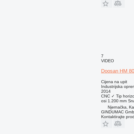
7
VIDEO
Doosan HM 8
Cijena na upit
Industrijska opre
2014
CNC
✓
Tip
horizo
osi
1.200 mm
Sn
Njemačka, Kai
GINDUMAC Gm
Kontaktirajte pro