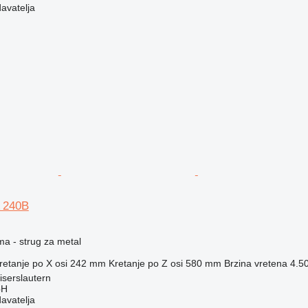
davatelja
 240B
ma - strug za metal
retanje po X osi
242 mm
Kretanje po Z osi
580 mm
Brzina vretena
4.5
serslautern
bH
davatelja