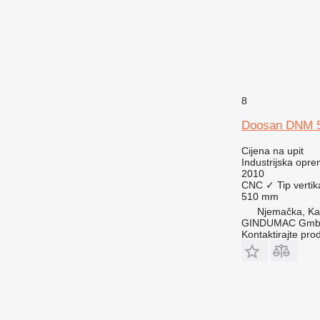
8
Doosan DNM 
Cijena na upit
Industrijska opre
2010
CNC
✓
Tip
vertik
510 mm
Njemačka, Kai
GINDUMAC Gm
Kontaktirajte pro