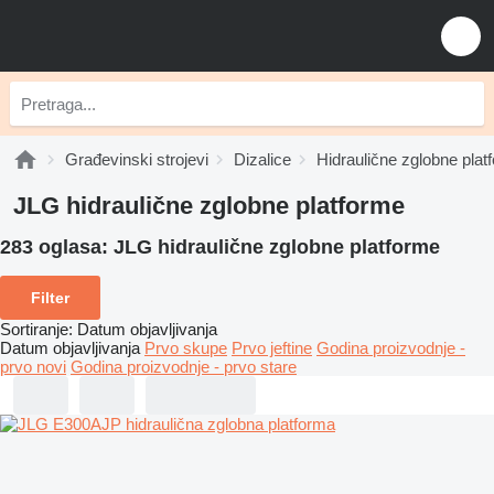
Građevinski strojevi
Dizalice
Hidraulične zglobne plat
JLG hidraulične zglobne platforme
283 oglasa:
JLG hidraulične zglobne platforme
Filter
Sortiranje
:
Datum objavljivanja
Datum objavljivanja
Prvo skupe
Prvo jeftine
Godina proizvodnje -
prvo novi
Godina proizvodnje - prvo stare