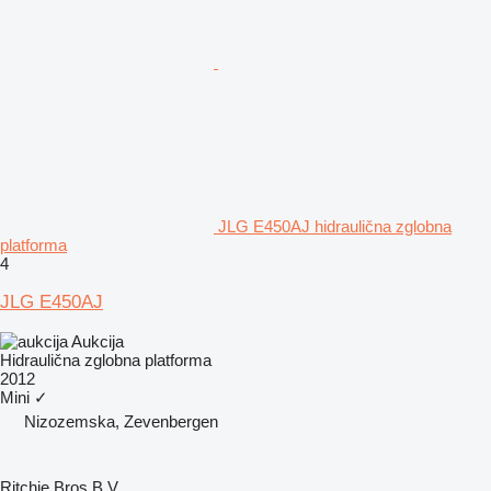
JLG E450AJ hidraulična zglobna
platforma
4
JLG E450AJ
Aukcija
Hidraulična zglobna platforma
2012
Mini
✓
Nizozemska, Zevenbergen
Ritchie Bros B.V.