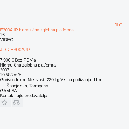
JLG
E300AJP hidraulična zglobna platforma
16
VIDEO
JLG E300AJP
7.900 €
Bez PDV-a
Hidraulična zglobna platforma
2007
10.583 m/č
Gorivo
elektro
Nosivost
230 kg
Visina podizanja
11 m
Španjolska, Tarragona
GAM SA
Kontaktirajte prodavatelja