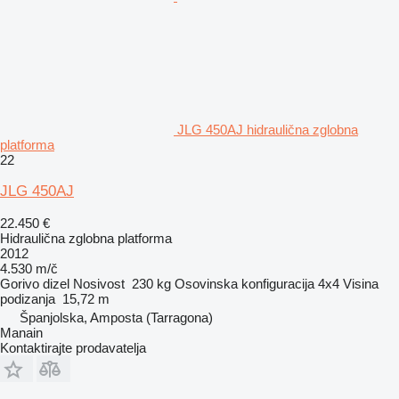
JLG 450AJ hidraulična zglobna
platforma
22
JLG 450AJ
22.450 €
Hidraulična zglobna platforma
2012
4.530 m/č
Gorivo
dizel
Nosivost
230 kg
Osovinska konfiguracija
4x4
Visina
podizanja
15,72 m
Španjolska, Amposta (Tarragona)
Manain
Kontaktirajte prodavatelja