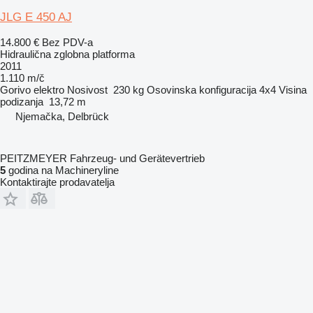
JLG E 450 AJ
14.800 €
Bez PDV-a
Hidraulična zglobna platforma
2011
1.110 m/č
Gorivo
elektro
Nosivost
230 kg
Osovinska konfiguracija
4x4
Visina
podizanja
13,72 m
Njemačka, Delbrück
PEITZMEYER Fahrzeug- und Gerätevertrieb
5
godina na Machineryline
Kontaktirajte prodavatelja