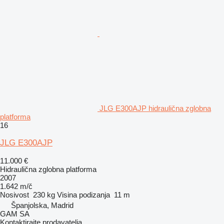
JLG E300AJP hidraulična zglobna
platforma
16
JLG E300AJP
11.000 €
Hidraulična zglobna platforma
2007
1.642 m/č
Nosivost
230 kg
Visina podizanja
11 m
Španjolska, Madrid
GAM SA
Kontaktirajte prodavatelja