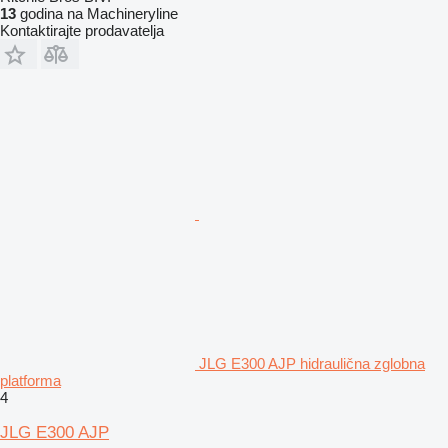
13
godina na Machineryline
Kontaktirajte prodavatelja
JLG E300 AJP hidraulična zglobna
platforma
4
JLG E300 AJP