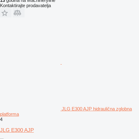
13
godina na Machineryline
Kontaktirajte prodavatelja
JLG E300 AJP hidraulična zglobna
platforma
4
JLG E300 AJP