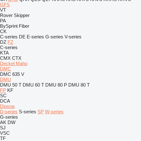
GFS
VT
Rover
Skipper
PA
BySprint Fiber
CK
C-series
DE
E-series
G-series
V-series
DZ
FZ
C-series
KTA
CMX
CTX
Deckel Maho
DMC
DMC 635 V
DMU
DMU 50 T
DMU 60 T
DMU 80 P
DMU 80 T
FP
KF
SC
DCA
Diosna
D-series
S-series
SP
W-series
G-series
AK
DW
SJ
VSC
TF