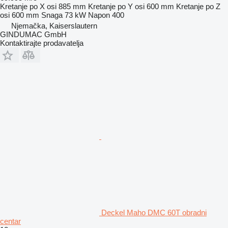
Kretanje po X osi
885 mm
Kretanje po Y osi
600 mm
Kretanje po Z
osi
600 mm
Snaga
73 kW
Napon
400
Njemačka, Kaiserslautern
GINDUMAC GmbH
Kontaktirajte prodavatelja
Deckel Maho DMC 60T obradni
centar