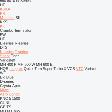
550
8010
G-Series
HF
KUKA
KR
M-series
SK
KKS
KK
Crambo
Terminator
FW
HD
E-series
R-series
DTS
K-series
T-series
Shark
Tiger
Variosteff
MH 400 P
MH 500 W
MH 600 E
HQR
Integrex
Quick Turn
Super Turbo X
VCS
VTC
Variaxis
WF
Big Blue
D-series
Crysta-Apex
Miwe
Aero
Condo
KNC 5 1500
CL
NL
GE
TS
MD
MT
MW