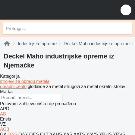
Industrijske opreme
Deckel Maho industrijske opreme
Deckel Maho industrijske opreme iz
Njemačke
Kategorija
strojevi za obradu metala
obradni centri
glodalice za metal
strugovi za metal
okretni stolovi
Marka
Po ovom zahtjevu ništa nije pronađeno
APD
AB
Ensis
VZ
AG3
GA
QAS
QAX
QES
QLT
XAHS
XAS
XATS
XAVS
XRHS
XRVS