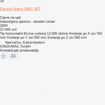
18
Deckel Maho DMC 60T
Cijena na upit
Industrijska oprema - obradni centar
2004
37.645 m/č
Tip
horizontalni
Brzina vretena
12.000 ob/min
Kretanje po X osi
760
mm
Kretanje po Y osi
560 mm
Kretanje po Z osi
560 mm
Njemačka, Kaiserslautern
GINDUMAC GmbH
Kontaktirajte prodavatelja