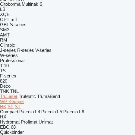
Citoborma
Multinak S
LB
XQE
OPTImill
GBL
S-series
SM3
AMT
RM
Olimpic
J-series
R-series
V-series
W-series
Professional
T-10
TS
F-series
820
Deco
TNK
TNL
TruLaser
TruMatic
TrumaBend
WP Kemper
HK
SP
ST
Compact
Piccolo I-4
Piccolo I-5
Piccolo I-6
HX
Hydromat
Profimat
Unimat
EBO 68
Quickbinder