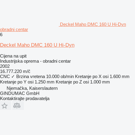
Deckel Maho DMC 160 U Hi-Dyn
obradni centar
6
Deckel Maho DMC 160 U Hi-Dyn
Cijena na upit
Industrijska oprema - obradni centar
2002
16.777.220 m/č
CNC
✓
Brzina vretena
10.000 ob/min
Kretanje po X osi
1.600 mm
Kretanje po Y osi
1.250 mm
Kretanje po Z osi
1.000 mm
Njemačka, Kaiserslautern
GINDUMAC GmbH
Kontaktirajte prodavatelja