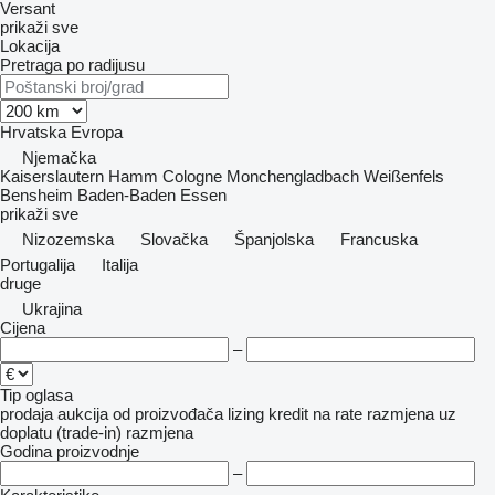
Versant
prikaži sve
Lokacija
Pretraga po radijusu
Hrvatska
Evropa
Njemačka
Kaiserslautern
Hamm
Cologne
Monchengladbach
Weißenfels
Bensheim
Baden-Baden
Essen
prikaži sve
Nizozemska
Slovačka
Španjolska
Francuska
Portugalija
Italija
druge
Ukrajina
Cijena
–
Tip oglasa
prodaja
aukcija
od proizvođača
lizing
kredit
na rate
razmjena uz
doplatu (trade-in)
razmjena
Godina proizvodnje
–