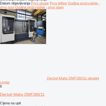
Datum objavljivanja
Prvo skupe
Prvo jeftine
Godina proizvodnje -
prvo novi
Godina proizvodnje - prvo stare
Deckel Maho DMF260/11 obradni
centar
6
Deckel Maho DMF260/11
Cijena na upit