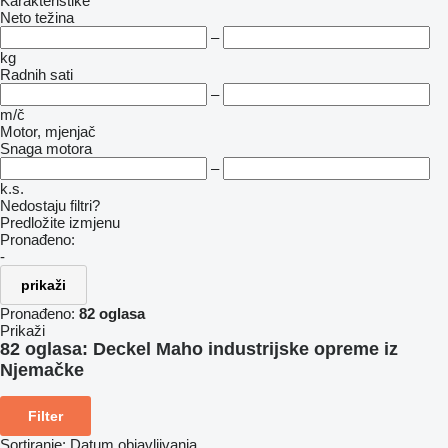
Karakteristike
Neto težina
–
kg
Radnih sati
–
m/č
Motor, mjenjač
Snaga motora
–
k.s.
Nedostaju filtri?
Predložite izmjenu
Pronađeno:
-
prikaži
Pronađeno:
82 oglasa
Prikaži
82 oglasa:
Deckel Maho industrijske opreme iz
Njemačke
Filter
Sortiranje
:
Datum objavljivanja