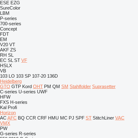
ESE
EZG
SureColor
LBM
P-series
700-series
Concept
FDT
EM
V20
VT
AKF
ZS
RH
SL
EC
SL
ST
VF
HSLX
VB
103 LO
103 SP
107-20
136D
Heidelberg
GTO
GTP
Kord
OHT
PM
QM
SM
Stahlfolder
Suprasetter
C-series
U-series
UWF
HFW
FXS
H-series
Kal
Profi
Horizon
AC
AFC
BQ
CCR
CRF
HMU
MC
PJ
SPF
ST
StitchLiner
VAC
VMX
PW
G-series
R-series