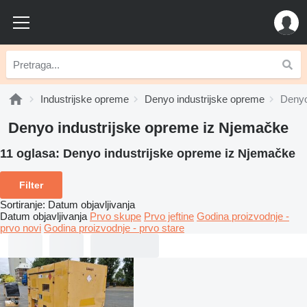
Industrijske opreme
Denyo industrijske opreme
Denyo
Denyo industrijske opreme iz Njemačke
11 oglasa:
Denyo industrijske opreme iz Njemačke
Filter
Sortiranje
:
Datum objavljivanja
Datum objavljivanja
Prvo skupe
Prvo jeftine
Godina proizvodnje -
prvo novi
Godina proizvodnje - prvo stare