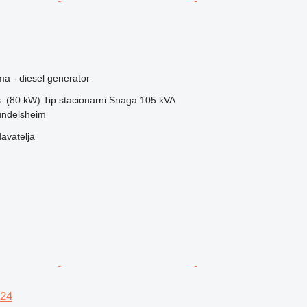
ma - diesel generator
s. (80 kW)
Tip
stacionarni
Snaga
105 kVA
undelsheim
davatelja
24