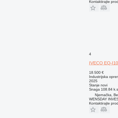
Kontaktirajte pro
4
IVECO EQ-I10
18.500 €
Industrijska opre
2025
Stanje
novi
Snaga
108.84 k.
Njemačka, Ber
WENSDAY INVEST
Kontaktirajte pro