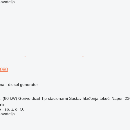
davatelja
080
ma - diesel generator
s. (80 kW)
Gorivo
dizel
Tip
stacionarni
Sustav hlađenja
tekući
Napon
23
lin
 sp. Z o. O.
davatelja