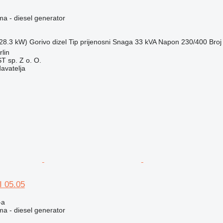
ma - diesel generator
(28.3 kW)
Gorivo
dizel
Tip
prijenosni
Snaga
33 kVA
Napon
230/400
Broj
lin
 sp. Z o. O.
davatelja
 05.05
-a
ma - diesel generator