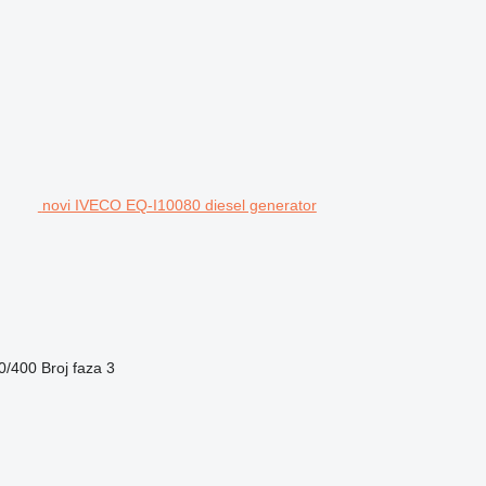
novi IVECO EQ-I10080 diesel generator
0/400
Broj faza
3