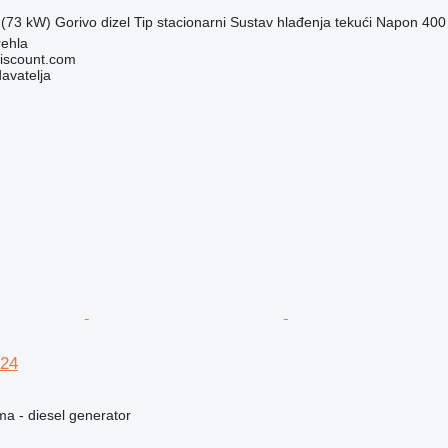
 (73 kW)
Gorivo
dizel
Tip
stacionarni
Sustav hlađenja
tekući
Napon
400
rehla
iscount.com
davatelja
24
ma - diesel generator