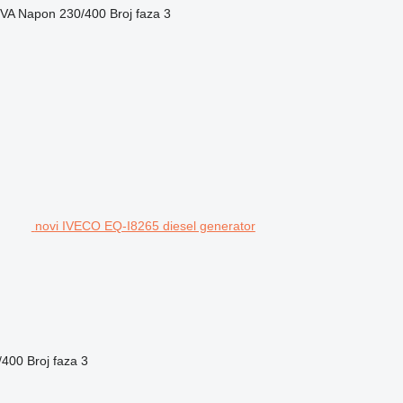
kVA
Napon
230/400
Broj faza
3
novi IVECO EQ-I8265 diesel generator
/400
Broj faza
3