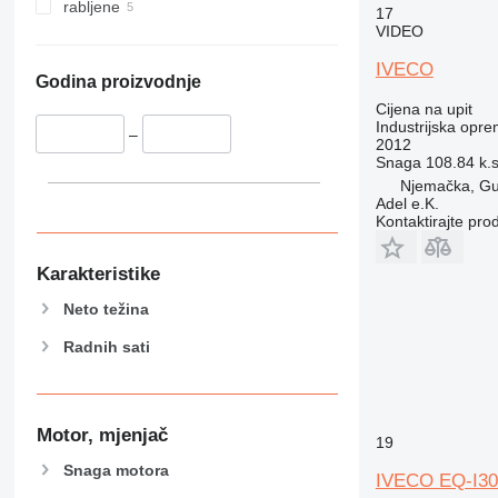
rabljene
17
VIDEO
IVECO
Godina proizvodnje
Cijena na upit
Industrijska opre
–
2012
Snaga
108.84 k.
Njemačka, G
Adel e.K.
Kontaktirajte pro
Karakteristike
Neto težina
Radnih sati
Motor, mjenjač
19
Snaga motora
IVECO EQ-I30