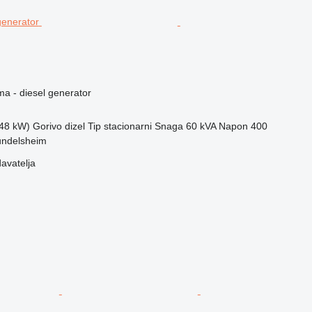
ma - diesel generator
(48 kW)
Gorivo
dizel
Tip
stacionarni
Snaga
60 kVA
Napon
400
undelsheim
davatelja