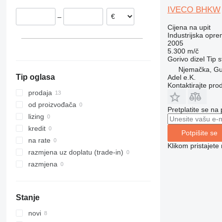
Stuttgart
Belgija
IVECO BHKW
–
Strehla
Poljska
Cijena na upit
Italija
Industrijska opre
2005
Rumunjska
5.300 m/č
Gorivo
dizel
Tip
s
Njemačka, G
Tip oglasa
Adel e.K.
Kontaktirajte pro
prodaja
od proizvođača
Pretplatite se na
lizing
kredit
Potpišite se
na rate
Klikom pristajet
razmjena uz doplatu (trade-in)
razmjena
Stanje
novi