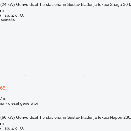
 (24 kW)
Gorivo
dizel
Tip
stacionarni
Sustav hlađenja
tekući
Snaga
30 
lin
 sp. Z o. O.
davatelja
65
V-a
ma - diesel generator
 (66 kW)
Gorivo
dizel
Tip
stacionarni
Sustav hlađenja
tekući
Napon
230
lin
 sp. Z o. O.