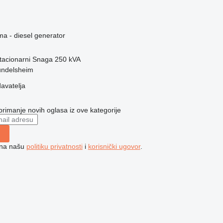
ma - diesel generator
tacionarni
Snaga
250 kVA
undelsheim
davatelja
 primanje novih oglasa iz ove kategorije
e na našu
politiku privatnosti
i
korisnički ugovor
.