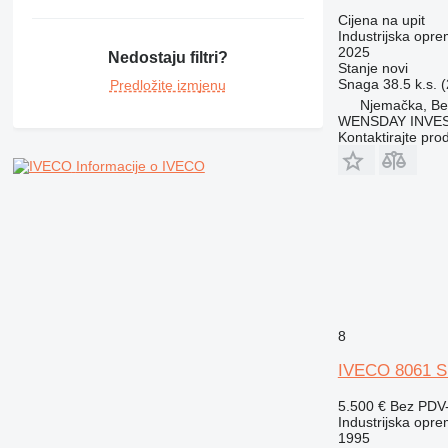
Cijena na upit
Industrijska opre
2025
Nedostaju filtri?
Stanje
novi
Snaga
38.5 k.s. 
Predložite izmjenu
Njemačka, Ber
WENSDAY INVEST
Kontaktirajte pro
Informacije o IVECO
8
IVECO 8061 SI
5.500 €
Bez PDV
Industrijska opre
1995