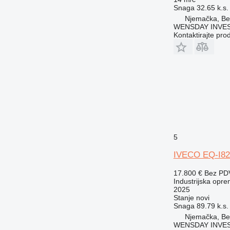
Snaga
32.65 k.s.
Njemačka, Ber
WENSDAY INVEST
Kontaktirajte pro
5
IVECO EQ-I82
17.800 €
Bez PD
Industrijska opre
2025
Stanje
novi
Snaga
89.79 k.s.
Njemačka, Ber
WENSDAY INVEST