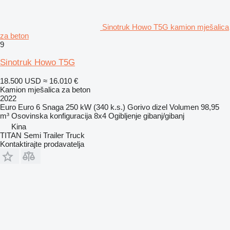
Sinotruk Howo T5G kamion mješalica
za beton
9
Sinotruk Howo T5G
18.500 USD
≈ 16.010 €
Kamion mješalica za beton
2022
Euro
Euro 6
Snaga
250 kW (340 k.s.)
Gorivo
dizel
Volumen
98,95
m³
Osovinska konfiguracija
8x4
Ogibljenje
gibanj/gibanj
Kina
TITAN Semi Trailer Truck
Kontaktirajte prodavatelja