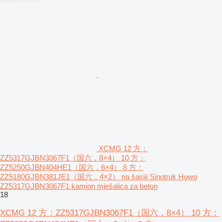
XCMG 12 方：
ZZ5317GJBN3067F1（国六，8×4） 10 方：
ZZ5250GJBN404HE1（国六，6×4） 8 方：
ZZ5180GJBN381JE1（国六，4×2） na šasiji Sinotruk Howo
ZZ5317GJBN3067F1 kamion mješalica za beton
18
XCMG 12 方：ZZ5317GJBN3067F1（国六，8×4） 10 方：