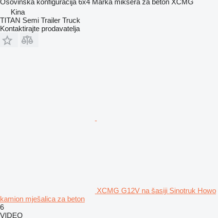
Osovinska konfiguracija
6x4
Marka miksera za beton
XCMG
Kina
TITAN Semi Trailer Truck
Kontaktirajte prodavatelja
XCMG G12V na šasiji Sinotruk Howo
kamion mješalica za beton
6
VIDEO