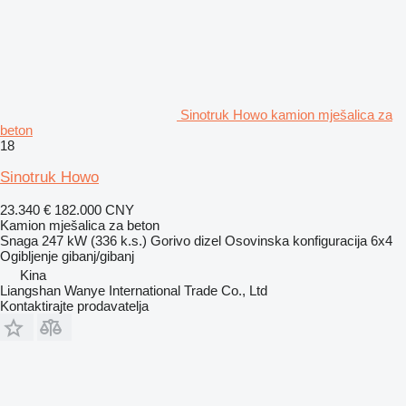
Sinotruk Howo kamion mješalica za
beton
18
Sinotruk Howo
23.340 €
182.000 CNY
Kamion mješalica za beton
Snaga
247 kW (336 k.s.)
Gorivo
dizel
Osovinska konfiguracija
6x4
Ogibljenje
gibanj/gibanj
Kina
Liangshan Wanye International Trade Co., Ltd
Kontaktirajte prodavatelja