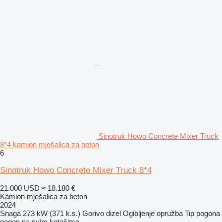
Sinotruk Howo Concrete Mixer Truck
8*4 kamion mješalica za beton
6
Sinotruk Howo Concrete Mixer Truck 8*4
21.000 USD
≈ 18.180 €
Kamion mješalica za beton
2024
Snaga
273 kW (371 k.s.)
Gorivo
dizel
Ogibljenje
opružba
Tip pogona
pogon na svim kotačima