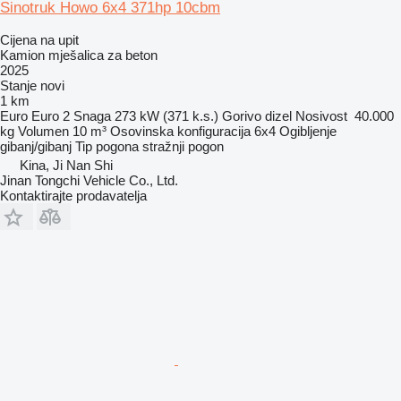
Sinotruk Howo 6x4 371hp 10cbm
Cijena na upit
Kamion mješalica za beton
2025
Stanje
novi
1 km
Euro
Euro 2
Snaga
273 kW (371 k.s.)
Gorivo
dizel
Nosivost
40.000
kg
Volumen
10 m³
Osovinska konfiguracija
6x4
Ogibljenje
gibanj/gibanj
Tip pogona
stražnji pogon
Kina, Ji Nan Shi
Jinan Tongchi Vehicle Co., Ltd.
Kontaktirajte prodavatelja