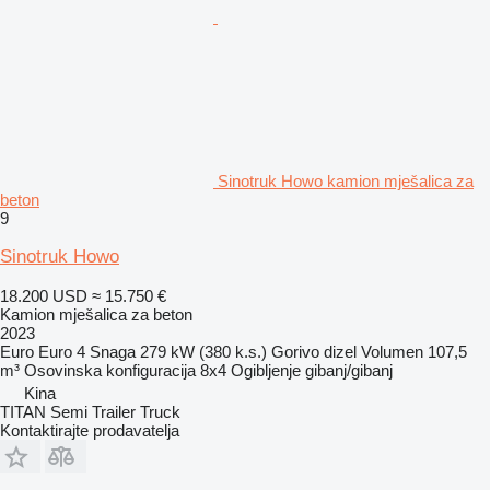
Sinotruk Howo kamion mješalica za
beton
9
Sinotruk Howo
18.200 USD
≈ 15.750 €
Kamion mješalica za beton
2023
Euro
Euro 4
Snaga
279 kW (380 k.s.)
Gorivo
dizel
Volumen
107,5
m³
Osovinska konfiguracija
8x4
Ogibljenje
gibanj/gibanj
Kina
TITAN Semi Trailer Truck
Kontaktirajte prodavatelja