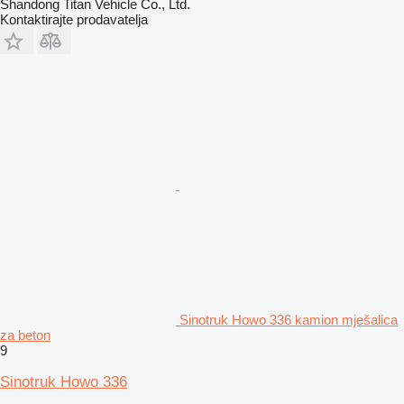
Shandong Titan Vehicle Co., Ltd.
Kontaktirajte prodavatelja
Sinotruk Howo 336 kamion mješalica
za beton
9
Sinotruk Howo 336