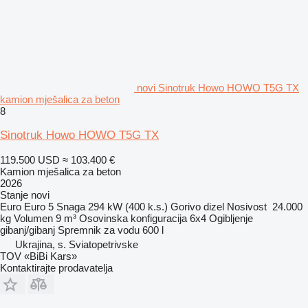
novi Sinotruk Howo HOWO T5G TX
kamion mješalica za beton
8
Sinotruk Howo HOWO T5G TX
119.500 USD
≈ 103.400 €
Kamion mješalica za beton
2026
Stanje
novi
Euro
Euro 5
Snaga
294 kW (400 k.s.)
Gorivo
dizel
Nosivost
24.000
kg
Volumen
9 m³
Osovinska konfiguracija
6x4
Ogibljenje
gibanj/gibanj
Spremnik za vodu
600 l
Ukrajina, s. Sviatopetrivske
TOV «BiBi Kars»
Kontaktirajte prodavatelja