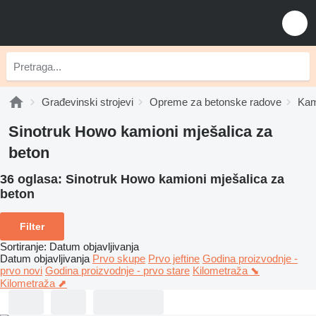
Građevinski strojevi
Opreme za betonske radove
Kam
Sinotruk Howo kamioni mješalica za
beton
36 oglasa:
Sinotruk Howo kamioni mješalica za
beton
Filter
Sortiranje
:
Datum objavljivanja
Datum objavljivanja
Prvo skupe
Prvo jeftine
Godina proizvodnje -
prvo novi
Godina proizvodnje - prvo stare
Kilometraža ⬊
Kilometraža ⬈