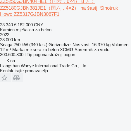
ZZ5250GJBN404HE1（国六，6×4） 8 方：
ZZ5180GJBN381JE1（国六，4×2） na šasiji Sinotruk
Howo ZZ5317GJBN3067F1
23.340 €
182.000 CNY
Kamion mješalica za beton
2023
23.000 km
Snaga
250 kW (340 k.s.)
Gorivo
dizel
Nosivost
16.370 kg
Volumen
12 m³
Marka miksera za beton
XCMG
Spremnik za vodu
300.600.800 l
Tip pogona
stražnji pogon
Kina
Liangshan Wanye International Trade Co., Ltd
Kontaktirajte prodavatelja