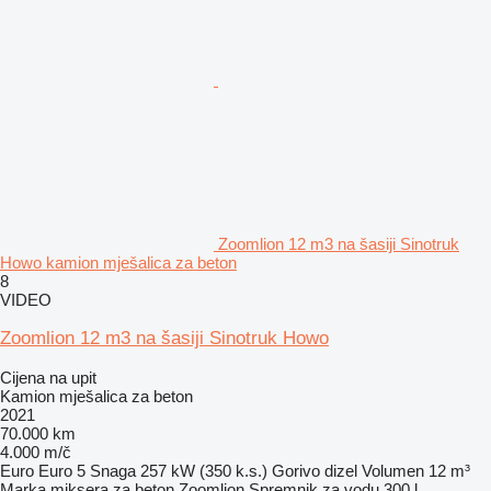
Zoomlion 12 m3 na šasiji Sinotruk
Howo kamion mješalica za beton
8
VIDEO
Zoomlion 12 m3 na šasiji Sinotruk Howo
Cijena na upit
Kamion mješalica za beton
2021
70.000 km
4.000 m/č
Euro
Euro 5
Snaga
257 kW (350 k.s.)
Gorivo
dizel
Volumen
12 m³
Marka miksera za beton
Zoomlion
Spremnik za vodu
300 l