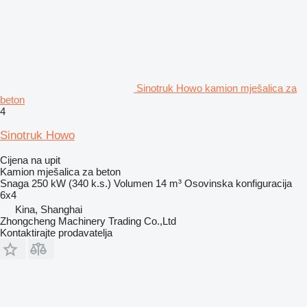
Sinotruk Howo kamion mješalica za
beton
4
Sinotruk Howo
Cijena na upit
Kamion mješalica za beton
Snaga
250 kW (340 k.s.)
Volumen
14 m³
Osovinska konfiguracija
6x4
Kina, Shanghai
Zhongcheng Machinery Trading Co.,Ltd
Kontaktirajte prodavatelja