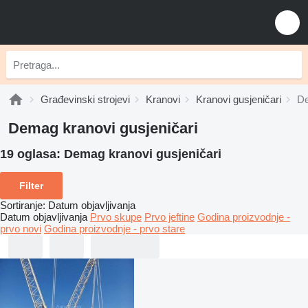
Građevinski strojevi
Kranovi
Kranovi gusjeničari
De
Demag kranovi gusjeničari
19 oglasa:
Demag kranovi gusjeničari
Filter
Sortiranje
:
Datum objavljivanja
Datum objavljivanja
Prvo skupe
Prvo jeftine
Godina proizvodnje -
prvo novi
Godina proizvodnje - prvo stare