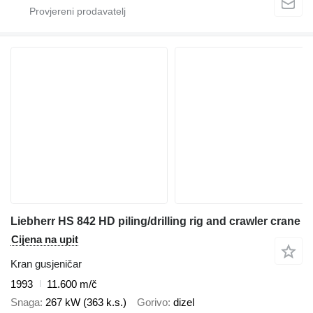
Liebherr HS 842 HD piling/drilling rig and crawler crane
Cijena na upit
Kran gusjeničar
1993
11.600 m/č
Snaga
267 kW (363 k.s.)
Gorivo
dizel