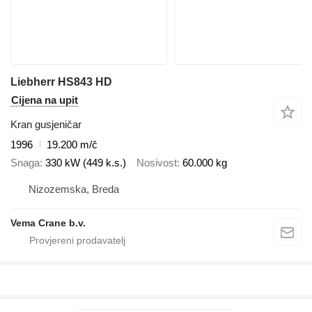
Liebherr HS843 HD
Cijena na upit
Kran gusjeničar
1996
19.200 m/č
Snaga
330 kW (449 k.s.)
Nosivost
60.000 kg
Nizozemska, Breda
Vema Crane b.v.