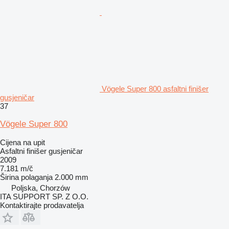
Vögele Super 800 asfaltni finišer
gusjeničar
37
Vögele Super 800
Cijena na upit
Asfaltni finišer gusjeničar
2009
7.181 m/č
Širina polaganja
2.000 mm
Poljska, Chorzów
ITA SUPPORT SP. Z O.O.
Kontaktirajte prodavatelja