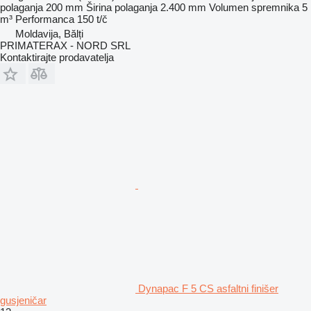
polaganja
200 mm
Širina polaganja
2.400 mm
Volumen spremnika
5
m³
Performanca
150 t/č
Moldavija, Bălți
PRIMATERAX - NORD SRL
Kontaktirajte prodavatelja
Dynapac F 5 CS asfaltni finišer
gusjeničar