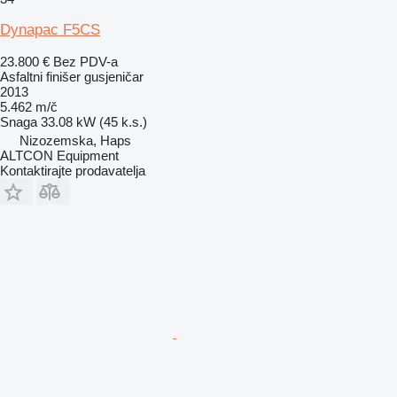
Dynapac F5CS
23.800 €
Bez PDV-a
Asfaltni finišer gusjeničar
2013
5.462 m/č
Snaga
33.08 kW (45 k.s.)
Nizozemska, Haps
ALTCON Equipment
Kontaktirajte prodavatelja