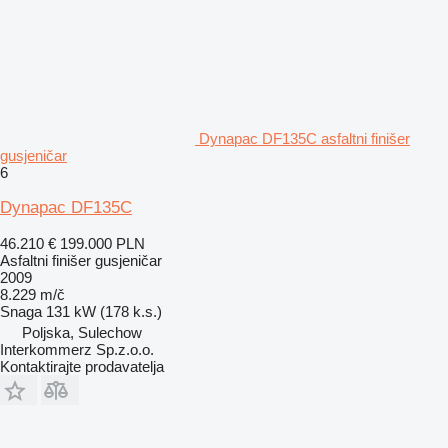
Dynapac DF135C asfaltni finišer
gusjeničar
6
Dynapac DF135C
46.210 €
199.000 PLN
Asfaltni finišer gusjeničar
2009
8.229 m/č
Snaga
131 kW (178 k.s.)
Poljska, Sulechow
Interkommerz Sp.z.o.o.
Kontaktirajte prodavatelja