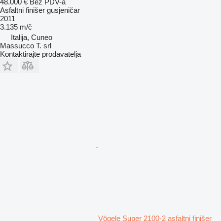
48.000 €
Bez PDV-a
Asfaltni finišer gusjeničar
2011
3.135 m/č
Italija, Cuneo
Massucco T. srl
Kontaktirajte prodavatelja
Vögele Super 2100-2 asfaltni finišer