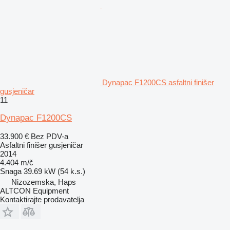
Dynapac F1200CS asfaltni finišer
gusjeničar
11
Dynapac F1200CS
33.900 €
Bez PDV-a
Asfaltni finišer gusjeničar
2014
4.404 m/č
Snaga
39.69 kW (54 k.s.)
Nizozemska, Haps
ALTCON Equipment
Kontaktirajte prodavatelja