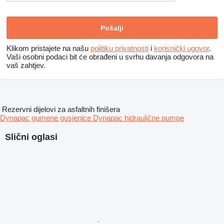
Klikom pristajete na našu
politiku privatnosti
i
korisnički ugovor
.
Vaši osobni podaci bit će obrađeni u svrhu davanja odgovora na
vaš zahtjev.
Rezervni dijelovi za asfaltnih finišera
Dynapac gumene gusjenice
Dynapac hidraulične pumpe
Slični oglasi