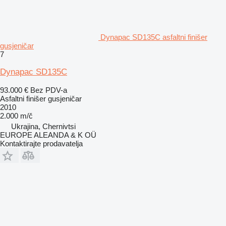
Dynapac SD135C asfaltni finišer
gusjeničar
7
Dynapac SD135C
93.000 €
Bez PDV-a
Asfaltni finišer gusjeničar
2010
2.000 m/č
Ukrajina, Chernivtsi
EUROPE ALEANDA & K OÜ
Kontaktirajte prodavatelja