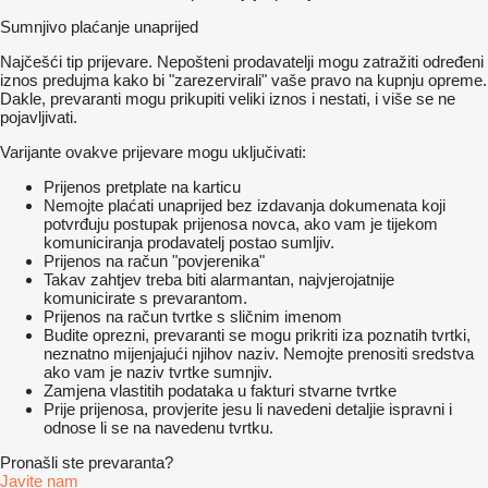
Sumnjivo plaćanje unaprijed
Najčešći tip prijevare. Nepošteni prodavatelji mogu zatražiti određeni
iznos predujma kako bi "zarezervirali" vaše pravo na kupnju opreme.
Dakle, prevaranti mogu prikupiti veliki iznos i nestati, i više se ne
pojavljivati.
Varijante ovakve prijevare mogu uključivati:
Prijenos pretplate na karticu
Nemojte plaćati unaprijed bez izdavanja dokumenata koji
potvrđuju postupak prijenosa novca, ako vam je tijekom
komuniciranja prodavatelj postao sumljiv.
Prijenos na račun "povjerenika"
Takav zahtjev treba biti alarmantan, najvjerojatnije
komunicirate s prevarantom.
Prijenos na račun tvrtke s sličnim imenom
Budite oprezni, prevaranti se mogu prikriti iza poznatih tvrtki,
neznatno mijenjajući njihov naziv. Nemojte prenositi sredstva
ako vam je naziv tvrtke sumnjiv.
Zamjena vlastitih podataka u fakturi stvarne tvrtke
Prije prijenosa, provjerite jesu li navedeni detaljie ispravni i
odnose li se na navedenu tvrtku.
Pronašli ste prevaranta?
Javite nam