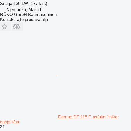
Snaga
130 kW (177 k.s.)
Njemačka, Malsch
RÜKO GmbH Baumaschinen
Kontaktirajte prodavatelja
Demag DF 115 C asfaltni finišer
gusjeničar
31