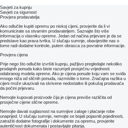
Savjeti za kupnju
Savjeti za sigurnost
Provjera prodavatelja
Ako odlučite kupiti opremu po niskoj cijeni, provjerite da li vi
komunicirate sa stvarnim prodavateljem. Saznajte što više
informacija o vlasniku opreme. Jedan od načina prijevare je da se
predstave kao prava tvrtka. U slučaju sumnje, obavijestite nas o
tome radi dodatne kontrole, putem obrasca za povratne informacije.
Provjera cijena
Prije nego što odlučite izvršiti kupnju, pažljivo pregledajte nekoliko
prodajnih ponuda kako biste razumjeli prosječnu vrijednosti
odabranog modela opreme. Ako je cijena ponude koju vam se sviđa
mnogo niža od sličnih ponuda, razmislite o tome. Značajna razlika u
cijeni može ukazivati ​​na skrivene nedostatke ili pokušaj prodavača
da počini prijevaru.
Nemojte kupovati proizvode čija je cijena previše različita od
prosječne cijene slične opreme.
Nemojte davati suglasnost na sumnjive zaloge i plaćanje robe
unaprijed. U slučaju sumnje, nemojte se bojati pojasniti pojedinosti,
zatražiti dodatne fotografije i dokumente za opremu, provjerite
autentičnost dokumenata i postavljajte pitanja.