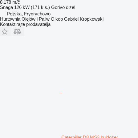
8.178 m/č
Snaga
126 kW (171 k.s.)
Gorivo
dizel
Poljska, Frydrychowo
Hurtownia Olejów i Paliw Olkop Gabriel Kropkowski
Kontaktirajte prodavatelja
Caterpillar D8 MS3 buldožer