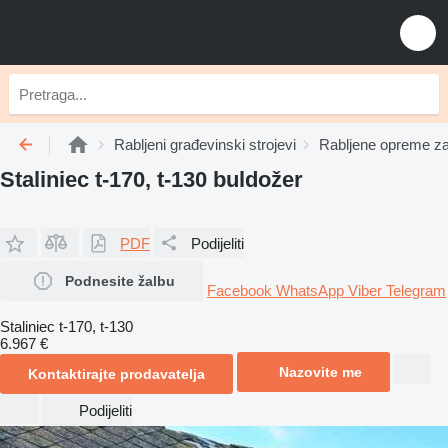
Rabljeni građevinski strojevi
Rabljene opreme za
Staliniec t-170, t-130 buldožer
PDF
Podijeliti
Podnesite žalbu
Facebook
WhatsApp
Viber
Telegram
Staliniec t-170, t-130
6.967 €
Nazovite me
Kontaktirajte prodavatelja
Podijeliti