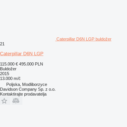
Caterpillar D6N LGP buldožer
21
Caterpillar D6N LGP
115.000 €
495.000 PLN
Buldožer
2015
13.000 m/č
Poljska, Modliborzyce
Davidson Company Sp. z o.o.
Kontaktirajte prodavatelja